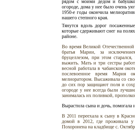
рядом с моими дедом и бабушко
огороде, дома у нее было очень ую
1950-е годы окончила мелиорати
нашего степного края.
Тянутся вдоль дорог посаженны
которые сдерживают снег на полях.
районе.
Во время Великой Отечественной
братья Марии, за исключени
бруцеллезом, при этом старался,
выжить. Мать и три сестры работ
весной работала в чабанском окот
послевоенное время Мария о
мелиоратором. Высаживала со сво
до сих пор защищают поля и сохр
огороде у нее всегда были лучшие
занималась их поливкой, прополко
Вырастила сына и дочь, помогала и
В 2011 переехала к сыну в Красно
домой в 2012, где проживала у 
Похоронена на кладбище с. Октябр