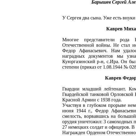
Барышев Сергей Але
У Сергея два сына. Уже есть внуки
Каврев Михаи
Многие представители рода 
Отечественной войны. Не стал 
Федор Афанасьевич. Нам удало
наградных документов мы узн
Куюргазинский р-н, с.Ира. Он бы
степени (приказ от 1.08.1944 № 028
Каврев Федор
Гвардии младший лейтенант. Ком
Гвардейской танковой Орловской 
Красной Армии с 1938 года.
Участвуя в глубоком прорыве нем
июня 1944 г., Федор Афанасьев
смелость, ворвавшись на большой
орудия уничтожил: 3 самоходных 
27 немецких солдат и офицеров. В
Награжден Орденом Отечественной