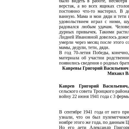
было видеть в работе, несмотря
верстак, а во всех ящиках столо
постоянно что-то мастерил. В до
ванную. Мама и мои дяди и тети г
удовольствием играл с ними, ш
радовался любым удачам. Челов
дурных привычек. Такими расти
Лидией Ивановной довелось дожить
умерли через месяц после этого с
мамы, дедули, тети, дяди.
В год 70-летия Победы, конечно
материала об участии родственн
появились сведения о родных брат
Кавревы Григорий Васильевич (
Михаил Ва
Каврев Григорий Васильевич,
сельского совета Троицкого райо
войну 22 июня 1941 года с 3 ферм
В сентябре 1941 года от него при
узнали, что он был пулеметчико
ноябре этого же года, по данным 
Но его дети Александр Григорь