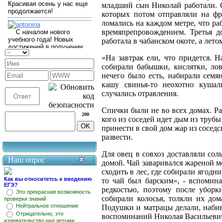
младший сын Николай работали. Од
которых потом отправляли на фро
ломались на каждом метре, что ра
времяпрепровождением. Третья д
работала в чабанском окоте, а летом
«На завтрак ели, что придется. 
собирали бабышки, кислятки, ло
нечего было есть, набирали семя
кашу свинья-то неохотно кушал
случались отравления.
Спички были не во всех домах. Ра
200
кого из соседей идет дым из трубы 
принести в свой дом жар из соседс
развести.
Для овец в совхоз доставляли сол
Наш опрос
домой. Чай заваривался жареной м
сходить в лес, где собирали ягодн
Как вы относитетсь к введению
то чай был барским», - вспомин
ЕГЭ?
редкостью, поэтому после убор
Это прекрасная возможность
собирали колосья, толкли их дом
проверки знаний
Нейтральное отношение
Подушки и матрацы делали, набив
Отрицательно, это
воспоминаний Николая Васильевич
издевательство над детьми