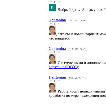
0
Добрый день. А ведь у них б
3
antonina
(14.11.2021 16:40)
0
Уже бы и новый вариант мож
что найдется...
2
antonina
(11.01.2021 10:42)
0
С изменениями и дополнени
https://u.to/0DfYGg
1
antonina
(08.07.2019 17:44)
0
Работа носит незаконченный 
доработка по мере нахождения но