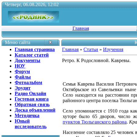
Четверг, 06.08.2026, 12:02
Главная
Меню сайта
К
Главная страница
Главная
»
Статьи
»
Изучения
Каталог статей
Документы
Ретро. К Родословной. Кавревы.
НОУ
Форум
Файлы
Фотоальбом
Семья Каврева Василия Петровича
Эрудит
Октябрьское из Савельевки ныне
Радио Онлайн
Село н
аходится на расстоянии п
Гостевая книга
районного центра поселка Тюльга
Обратная связь
Доска объявлений
Село упоминается с 1910 года как
Методичка
хуторе было 65 дворов, число ж
Юный
пунктов Тюльганского района
.
Кра
исследователь
Население составляло 25 человек 