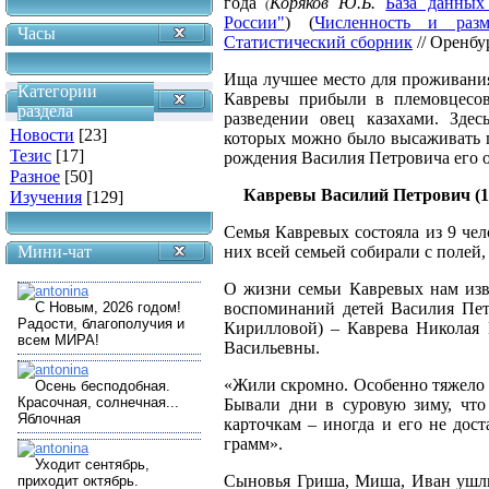
года
Коряков Ю.Б.
База данных
(
России"
) (
Численность и разм
Часы
Статистический сборник
// Оренбу
Ища лучшее место для проживания 
Категории
Кавревы прибыли в племовцесов
раздела
разведении овец казахами. Зде
Новости
[23]
которых можно было высаживать п
Тезис
[17]
рождения Василия Петровича его 
Разное
[50]
Кавревы Василий Петрович
(
Изучения
[129]
Семья Кавревых состояла из 9 чел
Мини-чат
них всей семьей собирали с полей,
О жизни семьи Кавревых нам изв
воспоминаний детей Василия Пе
Кирилловой) – Каврева Николая
Васильевны.
«Жили скромно. Особенно тяжело 
Бывали дни в суровую зиму, что
карточкам – иногда и его не дост
грамм».
Сыновья Гриша, Миша, Иван ушли 