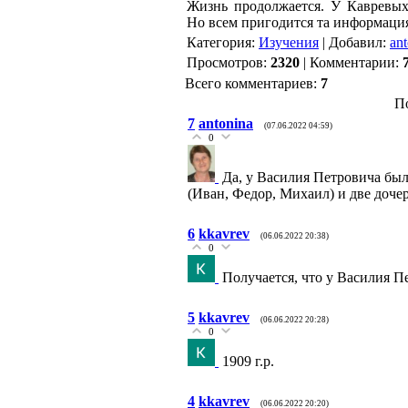
Жизнь продолжается. У Кавревых
Но всем пригодится та информация,
Категория
:
Изучения
|
Добавил
:
an
Просмотров
:
2320
|
Комментарии
:
Всего комментариев
:
7
П
7
antonina
(07.06.2022 04:59)
0
Да, у Василия Петровича был
(Иван, Федор, Михаил) и две доче
6
kkavrev
(06.06.2022 20:38)
0
Получается, что у Василия 
5
kkavrev
(06.06.2022 20:28)
0
1909 г.р.
4
kkavrev
(06.06.2022 20:20)