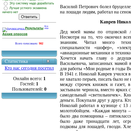
Эту систему надо доработать
Василий Петрович болел бруцеллез
Лучше устного экзамена
на лошади людям, работал на сенок
ничего нет
Каврев Никола
Результаты
Дед моей мамы по отцовской л
Архив опросов
Несмотря на то, что окончил всег
знаниям. Читал много техни
Всего голосовало:
982
специальности «шофер», «элект
«авиационные механики и техники
Хочется начать главу о деду
Статистика
Васильевича, записанных мамой 
Кто нас сегодня посетил
для работы «Мои родные в годы В
В 1941 г. Николай Каврев учился 
Онлайн всего:
1
не хватало перьев, писать было не
Гостей:
1
между строчек книжек и газет, 
Пользователей:
0
застывали чернила, вместо ярких 
самодельный «светильничек». Кни
деньги. Покупали друг у друга. Кт
Николай работал в кузнице с 13 
молотобойцем. «Каждая минута – 
было два помощника – пятиклассн
было даже тринадцати лет, огр
подковы для лошадей, гвозди. Хле