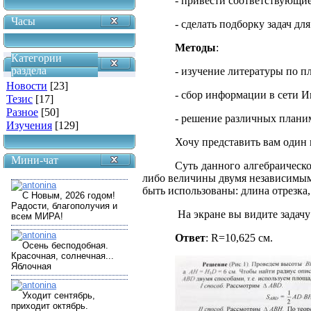
- привести соответствующи
Часы
- сделать подборку задач дл
Методы
:
Категории
раздела
- изучение литературы по п
Новости
[23]
- сбор информации в сети И
Тезис
[17]
Разное
[50]
- решение различных планим
Изучения
[129]
Хочу представить вам один 
Мини-чат
Суть данного алгебраическо
либо величины двумя независимым
быть использованы: длина отрезка,
На экране вы видите задачу
Ответ
:
R
=10,625 см.