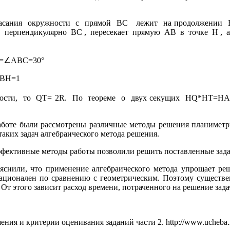
асания
окружности
с
прямой
BC
лежит
на продолжении
перпендикулярно
BC ,
пересекает
прямую
AB
в
точке
H ,
∠
=
ABC
=30°
 BH=1
ости,
то
QT= 2R.
По
теореме
о
двух секущих
HQ*HT=HA
аботе были рассмотрены различные методы решения планиметр
аких задач алгебраического метода решения.
ффективные методы работы позволили решить поставленные зада
снили, что применение алгебраического метода упрощает реш
 рационален по сравнению с геометрическим. Поэтому сущест
 От этого зависит расход времени, потраченного на решение зад
ения и критерии оценивания заданий части 2. http://www.ucheba.ru