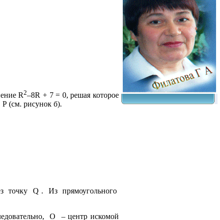
2
нение R
–8R + 7 = 0, решая которое
Р (см. рисунок б).
з
точку
Q .
Из
прямоугольного
ледовательно,
O
– центр искомой