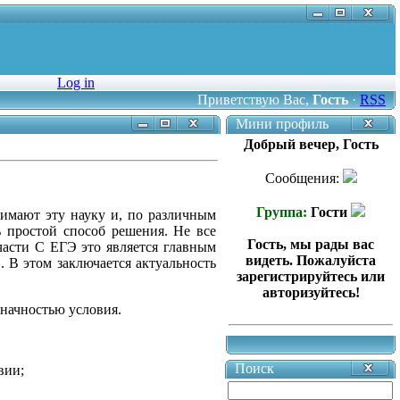
Log in
Приветствую Вас
,
Гость
·
RSS
Мини профиль
Добрый вечер, Гость
Сообщения:
Группа:
Гости
имают эту науку и, по различным
ь простой способ решения. Не все
Гость, мы рады вас
части С ЕГЭ это является главным
видеть. Пожалуйста
 В этом заключается актуальность
зарегистрируйтесь или
авторизуйтесь!
значностью условия.
Поиск
вии;