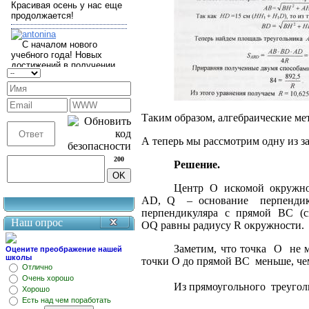
Таким образом, алгебраические ме
А теперь мы рассмотрим одну из з
200
Решение.
Центр
O
искомой
окружн
AD, Q
– основание
перпендик
перпендикуляра
с
прямой
BC
(
Наш опрос
OQ равны радиусу R окружности.
Заметим, что точка
O
не 
Оцените преображение нашей
школы
точки O до прямой BC
меньше, че
Отлично
Очень хорошо
Из прямоугольного
треуго
Хорошо
Есть над чем поработать