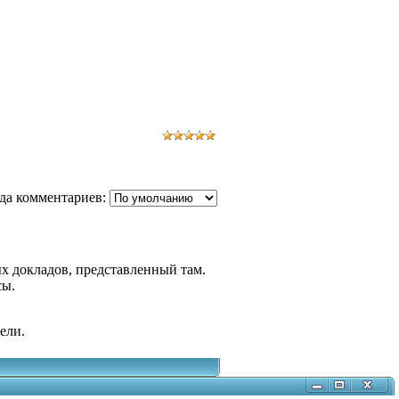
да комментариев:
х докладов, представленный там.
сы.
ели.