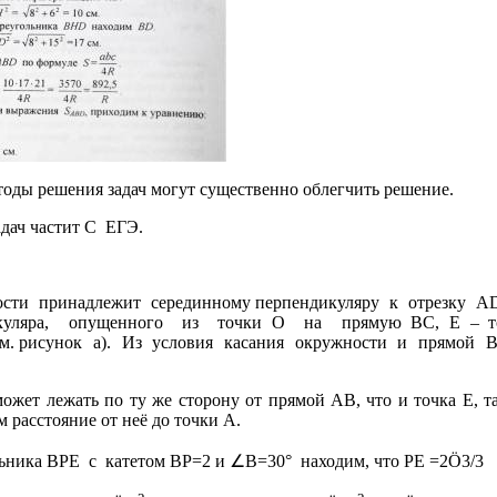
тоды решения задач могут существенно облегчить решение.
адач частит С
ЕГЭ.
ости
принадлежит
серединному перпендикуляру
к
отрезку
AD
уляра,
опущенного
из
точки O
на
прямую BC, E – т
см. рисунок
а).
Из
условия
касания
окружности
и
прямой
может лежать по ту же сторону от прямой AB, что и точка E, та
м расстояние от неё до точки A.
∠
льника BPE
с
катетом BP=2 и
B=30°
находим, что PE =2
Ö
3/3