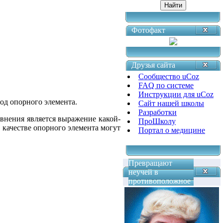
Фотофакт
Друзья сайта
Сообщество uCoz
FAQ по системе
Инструкции для uCoz
од опорного элемента.
Сайт нашей школы
Разработки
авнения является выражение какой-
ПроШколу
качестве опорного элемента могут
Портал о медицине
Превращают
неучей в
противоположное