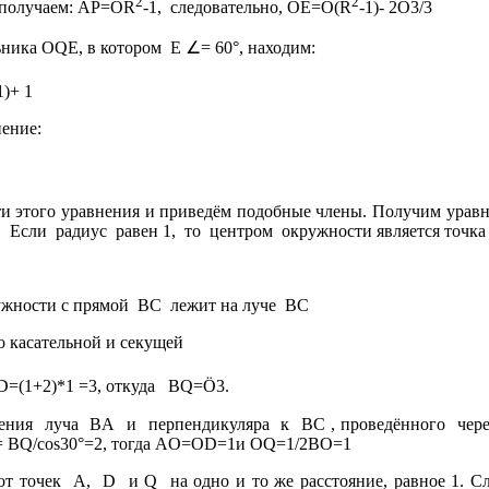
2
2
получаем: AP=
Ö
R
-1,
следовательно, OE=
Ö
(R
-1)- 2
Ö
3/3
∠
ьника OQE, в котором
E
= 60°, находим:
1)+ 1
нение:
сти этого уравнения и приведём подобные члены. Получим урав
.
Если
радиус
равен 1,
то
центром
окружности является точка
ужности с прямой
BC
лежит на луче
BC
 о касательной и секущей
D
=(1+2)*1 =3, откуда
BQ=
Ö
3.
ения
луча
BA
и
перпендикуляра
к
BC , проведённого
чере
= BQ/cos30°=2, тогда AO=OD=1и OQ=1/2BO=1
от точек
A,
D
и Q
на одно и то же расстояние, равное 1. С