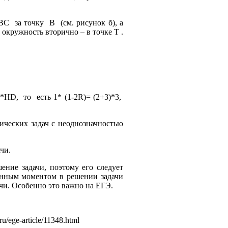
BC
за точку
B
(см. рисунок б), а
а окружность вторично – в точке T .
*HD,
то
есть 1* (1-2R)= (2+3)*3,
ических задач с неоднозначностью
чи.
ение задачи, поэтому его следует
венным моментом в решении задачи
ачи. Особенно это важно на ЕГЭ.
/ege-article/11348.html