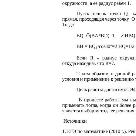
окружности, а её радиус равен 1.
Пусть
теперь
точка
Q
к
прямая, проходящая через точку
Q
Тогда
∠
BQ
=
Ö
(
BA
*
BD
)=1,
HBQ
BH = BQ
/cos30°=2
HQ=1/2
1
Если
R
–
радиус
окружн
откуда находим, что R=7.
Таким образом, в данной р
условия и применение к решению т
Цель работы достигнута. Э
В процессе работы мы выя
применять тогда, когда он более
является выбор метода ее решения.
Источники
1.
ЕГЭ по математике (2010 г.). Реш