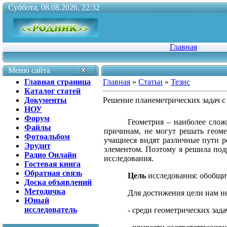
Суббота, 08.08.2026, 22:32
Главная
Меню сайта
Главная страница
Главная
»
Статьи
»
Тезис
Каталог статей
Документы
Решение планеметрических задач с
НОУ
Форум
Геометрия – наиболее сло
Файлы
причинам, не могут решать геоме
Фотоальбом
учащиеся видят различные пути р
Эрудит
элементом. Поэтому я решила подр
Радио Онлайн
исследования.
Гостевая книга
Обратная связь
Цель
исследования: обобщи
Доска объявлений
Методичка
Для достижения цели нам 
Юный
исследователь
- среди геометрических зад