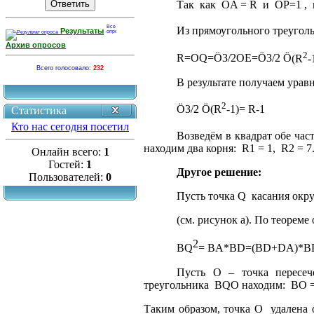
Так
как
OA = R
и
OP=1 ,
Из прямоугольного треугол
Результаты
Архив опросов
2
R=OQ=
Ö
3/2OE=
Ö
3/2
Ö
(R
-
Всего голосовало:
232
В результате получаем урав
2
Ö
3/2
Ö
(R
-1)= R-1
Статистика
Кто нас сегодня посетил
Возведём в квадрат обе ча
находим два корня:
R1 = 1,
R2 = 7
Онлайн всего:
1
Гостей:
1
Другое решение:
Пользователей:
0
Пусть точка Q
касания окр
(см. рисунок а). По теореме
2
BQ
=
BA
*
BD
=(
BD
+
DA
)*
B
Пусть
O
–
точка
пересеч
треугольника
BQO находим:
BO 
Таким образом, точка O
удалена 