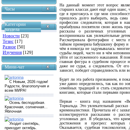
На данный момент этот вопрос являе
Часы
старших классах дают ещё один шанс, ч
где я пригожусь и где мои способност
пришлось долго выбирать, ведь сама 
профессии следователя, которая в на
Категории
прабабушка посвятили свою жизнь пра
раздела
рассказы о различных уголовных
Новости
[23]
воспринимала как увлекательные дете
Рассматривала фотографии с места 
Тезис
[17]
тайком примеряла бабушкину форму и зн
Разное
[50]
чём я никогда не задумывалась: многи
Изучения
[129]
судьбы людей, часто ни в чём неповин
уйти от заслуженного наказания. Я по
главная фигура в судебном процессе н
даже не судья, а следователь. От ег
Мини-чат
зависит, победит справедливость или в
Будет ли эта работа призванием, я пок
уже давно определились, так как по зо
семейных традиций и стать следовате
книгами, которые стали первыми пров
Первая – книга под названием «Ве
Торвальда. Это увлекательный рассказ
криминалистики. Прочитала её с захв
иллюстрируется рассказами о рассл
уголовных дел. Я убедилась, что крим
достижения и прогресс которых и
Оказывается, судебная токсикология,