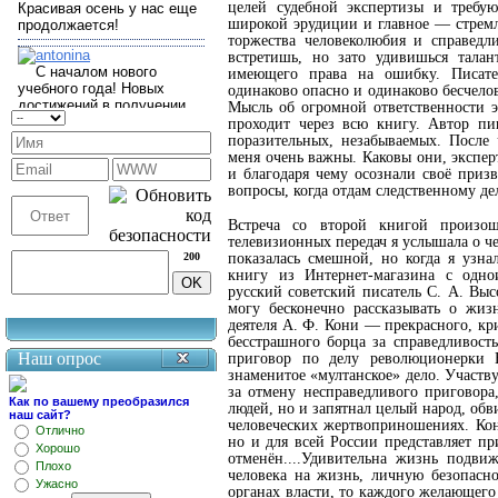
целей судебной экспертизы и требую
широкой эрудиции и главное — стремл
торжества человеколюбия и справедли
встретишь, но зато удивишься талан
имеющего права на ошибку. Писате
одинаково опасно и одинаково бесчело
Мысль об огромной ответственности э
проходит через всю книгу. Автор пи
поразительных, незабываемых. После 
меня очень важны. Каковы они, экспе
и благодаря чему осознали своё приз
вопросы, когда отдам следственному де
Встреча со второй книгой произо
телевизионных передач я услышала о ч
200
показалась смешной, но когда я узна
книгу из Интернет-магазина с одно
русский советский писатель
С. А. Выс
могу бесконечно рассказывать о жиз
деятеля А. Ф. Кони — прекрасного, кр
бесстрашного борца за справедливост
Наш опрос
приговор по делу революционерки 
знаменитое «мултанское» дело. Участв
за отмену несправедливого приговора
Как по вашему преобразился
людей, но и запятнал целый народ, обви
наш сайт?
человеческих жертвоприношениях. Кон
Отлично
но и для всей России представляет п
Хорошо
отменён....Удивительна жизнь подвиж
Плохо
человека на жизнь, личную безопасно
Ужасно
органах власти, то каждого желающего