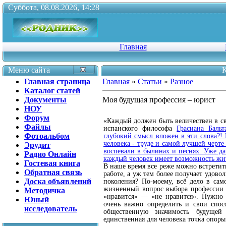
Суббота, 08.08.2026, 14:28
Главная
Меню сайта
К
Главная страница
Главная
»
Статьи
»
Разное
Каталог статей
Документы
Моя будущая профессия – юрист
НОУ
Форум
«Каждый должен быть величествен в с
Файлы
испанского философа
Грасиана Баль
Фотоальбом
глубокий смысл вложен в эти слова?! 
человека - труде и самой лучшей черте
Эрудит
воспевали в былинах и песнях.
Уже да
Радио Онлайн
каждый человек имеет возможность ж
Гостевая книга
В наше время
все реже можно встретит
Обратная связь
работе, а уж тем более получает удовол
Доска объявлений
поколения?
По-моему, всё дело в сам
жизненный вопрос выбора профессии т
Методичка
«нравится» — «не нра­вится». Нужно 
Юный
очень важно определить и свои спосо
исследователь
общественную значимость будуще
единственная для человека точка опоры