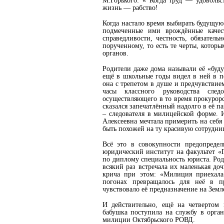
М.Горького: « Когда труд — удовольс
жизнь — рабство!
Когда настало время выбирать будущу
подмеченные ими врождённые качеств
справедливости, честность, обязатель
порученному, то есть те черты, кото
органов.
Родители даже дома называли её «буд
ещё в школьные годы видел в ней в п
она с трепетом в душе и предчувстви
часы классного руководства сле
осуществляющего в то время прокурор
сказался запечатлённый надолго в её
– следователя в милицейской форме. 
Алексеевна мечтала примерить на себя
быть похожей на ту красивую сотрудни
Всё это в совокупности предопредел
юридический институт на факультет «
по диплому специальность юриста. Ро
всякий раз встречала их маленькая доч
крича при этом: «Милиция приехал
погонах превращалось для неё в пр
чувствовало её предназначение на Земл
И действительно, ещё на четвертом 
бабушка поступила на службу в орга
милиции Октябрьского РОВД.