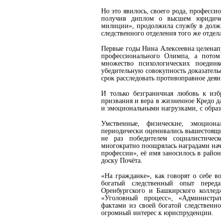
Но это явилось, своего рода, професси
получив диплом о высшем юридичес
милиции», продолжила службу в должно
следственного отделения того же отдела
Первые годы Нина Алексеевна целенапр
профессионального Олимпа, а потом
множество психологических поединк
убедительную совокупность доказатель
срок расследовать противоправное деян
И только безграничная любовь к изб
призвания и вера в жизненное Кредо 
и эмоциональными нагрузками, с образ
Умственные, физические, эмоцион
периодически оценивались вышестоящи
не раз победителем социалистичес
многократно поощрялась наградами на
профессии», её имя заносилось в райо
доску Почёта.
«На гражданке», как говорят о себе 
богатый следственный опыт переда
Оренбургского и Башкирского коллед
«Уголовный процесс», «Администра
фактами из своей богатой следственн
огромный интерес к юриспруденции.