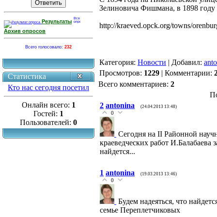
Зелиновича Фишмана, в 1898 году 
Результаты
http://kraeved.opck.org/towns/orenbu
Архив опросов
Всего голосовало:
232
Категория
:
Новости
|
Добавил
:
anto
Просмотров
:
1229
|
Комментарии
:
Статистика
Всего комментариев
:
2
Кто нас сегодня посетил
П
Онлайн всего:
1
2
antonina
(24.04.2013 13:48)
Гостей:
1
0
Пользователей:
0
Сегодня на II Районной нау
краеведческих работ И.Балабаева з
найдется...
1
antonina
(19.03.2013 13:46)
0
Будем надеяться, что найдетс
семье Переплетчиковых