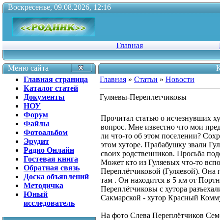
Воскресенье, 09.08.2026, 12:16
Главная
Меню сайта
К
Главная страница
Главная
»
Статьи
»
Новости
Каталог статей
Документы
Гуляевы-Переплетчиковы
НОУ
Форум
Прочитал статью о исчезнувших ху
Файлы
вопрос. Мне известно что мои пре
Фотоальбом
ли что-то об этом поселении? Сох
Эрудит
этом хуторе. Прабабушку звали Гу
Радио Онлайн
своих родственников. Просьба по
Гостевая книга
Может кто из Гуляевых что-то вс
Обратная связь
Переплётчиковой (Гуляевой). Она 
Доска объявлений
там . Он находится в 5 км от Портн
Методичка
Переплётчиковы с хутора разъехал
Юный
Сакмарской - хутор Красный Комм
исследователь
На фото Слева Переплётчиков Семё