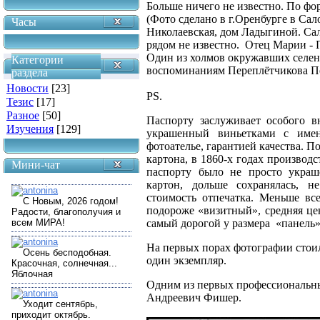
Больше ничего не известно. По фор
(Фото сделано в г.Оренбурге в Са
Часы
Николаевская, дом Ладыгиной. Сало
рядом не известно. Отец Марии - 
Один из холмов окружавших селени
Категории
воспоминаниям Переплётчикова Пе
раздела
Новости
[23]
PS.
Тезис
[17]
Разное
[50]
Паспорту заслуживает особого в
Изучения
[129]
украшенный виньетками с имен
фотоателье, гарантией качества. П
картона, в 1860-х годах производ
Мини-чат
паспорту было не просто украш
картон, дольше сохранялась, н
стоимость отпечатка. Меньше вс
подороже «визитный», средняя цен
самый дорогой у размера «панель» 
На первых порах фотографии стоил
один экземпляр.
Одним из первых профессиональны
Андреевич Фишер.