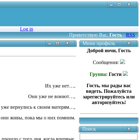
Log in
Приветствую Вас
,
Гость
·
RSS
Мини профиль
Доброй ночи, Гость
Сообщения:
Группа:
Гости
Гость, мы рады вас
Их уже нет…,
видеть. Пожалуйста
Они уже не воюют…,
зарегистрируйтесь или
авторизуйтесь!
 уже вернулись к своим матерям…,
 они живы, пока мы о них помним.
Поиск
 прошло с того дня, когда впервые