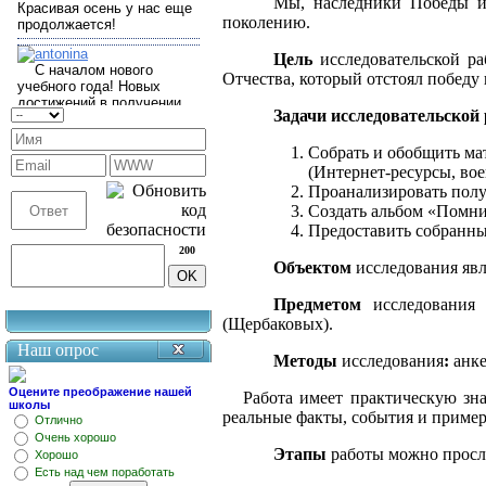
Мы, наследники Победы и 
поколению.
Цель
исследовательской ра
Отчества, который отстоял победу
Задачи исследовательской
Собрать и обобщить ма
(Интернет-ресурсы, вое
Проанализировать пол
Создать альбом «Пом
Предоставить собранны
200
Объектом
исследования
явл
Предметом
исследования
-
(Щербаковых).
Наш опрос
Методы
исследования
:
анке
Оцените преображение нашей
Работа имеет практическую зна
школы
реальные факты, события и пример
Отлично
Очень хорошо
Этапы
работы можно просл
Хорошо
Есть над чем поработать