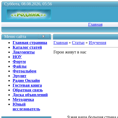
Суббота, 08.08.2026, 05:56
Главная
Меню сайта
Главная страница
Главная
»
Статьи
»
Изучения
Каталог статей
Документы
Герои живут в нас
НОУ
Форум
Файлы
Фотоальбом
Эрудит
Радио Онлайн
Гостевая книга
Обратная связь
Доска объявлений
Методичка
Юный
исследователь
9 мая наша большая страна 