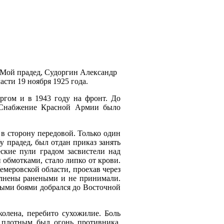
Мой прадед, Судоргин Александр
сти 19 ноября 1925 года.
ургом и в 1943 году на фронт. До
. Снабжение Красной Армии было
 сторону передовой. Только один
у прадед, был отдан приказ занять
ские пули градом засвистели над
и обмотками, стало липко от крови.
емеровской области, проехав через
олнены ранеными и не принимали.
елыми боями добрался до Восточной
колена, перебито сухожилие. Боль
о плотным был огонь противника.