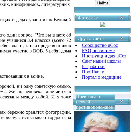
изких, кинофильмов, литературных
Фотофакт
отцах и дедах участниках Великой
го один вопрос: "Что вы знаете об
Друзья сайта
е учащиеся 3,4 классов (всего 72
Сообщество uCoz
ебят знают, кто из родственников
FAQ по системе
инимал участие в ВОВ. 5 ребят дома
Инструкции для uCoz
Сайт нашей школы
Разработки
ПроШколу
частвовавших в войне.
Портал о медицине
тороной, ни одну советскую семью.
мя. Жизнь человека вплетается в
Превращают
мосвязаны между собой. И я тоже
неучей в
противоположное
вах бережно хранятся фотографии,
териалу, я испытываю гордость за