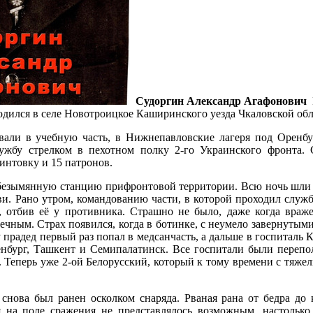
Судоргин Александр Агафонович
дился в селе Новотроицкое Каширинского уезда Чкаловской обла
звали в учебную часть, в Нижнепавловские лагеря под Оренб
лужбу стрелком в пехотном полку 2-го Украинского фронта
интовку и 15 патронов.
безымянную станцию прифронтовой территории. Всю ночь шли в
и. Рано утром, командованию части, в которой проходил служб
 отбив её у противника. Страшно не было, даже когда враже
печным. Страх появился, когда в ботинке, с неумело завернутым
прадед первый раз попал в медсанчасть, а дальше в госпиталь К
енбург, Ташкент и Семипалатинск. Все госпитали были переп
т. Теперь уже 2-ой Белорусский, который к тому времени с тяж
снова был ранен осколком снаряда. Рваная рана от бедра до 
ся на поле сражения не представлялось возможным, настольк