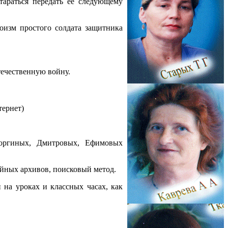
араться передать ее следующему
роизм простого солдата защитника
течественную войну.
тернет)
оргиных, Дмитровых, Ефимовых
ейных архивов, поисковый метод.
 на уроках и классных часах, как