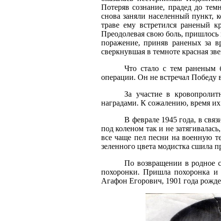
Потеряв сознание, прадед до тем
снова заняли населенный пункт, к
траве ему встретился раненый кр
Преодолевая свою боль, пришлось 
поражение, приняв раненых за вр
сверкнувшая в темноте красная зве
Что стало с тем раненым 
операции. Он не встречал Победу в
За участие в кровопролит
наградами. К сожалению, время их
В феврале 1945 года, в свя
под коленом так и не затягивалас
все чаще пел песни на военную т
зеленного цвета модистка сшила 
По возвращении в родное с
похоронки. Пришла похоронка и 
Агафон Егорович, 1901 года рожде