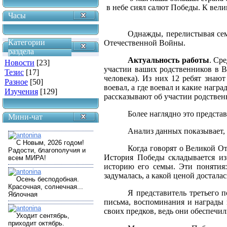
в небе сиял салют Победы. К вел
Часы
Однажды, перелистывая сем
Категории
Отечественной Войны.
раздела
Актуальность работы
. Ср
Новости
[23]
участии ваших родственников в В
Тезис
[17]
человека). Из них 12 ребят знаю
Разное
[50]
воевал, а где воевал и какие нагр
Изучения
[129]
рассказывают об участии родствен
Более наглядно это предста
Мини-чат
Анализ данных показывает, 
Когда говорят о Великой От
История Победы складывается из
историю его семьи. Эти понятия:
задумалась, а какой ценой достала
Я представитель третьего 
письма, воспоминания и награды 
своих предков, ведь они обеспечи