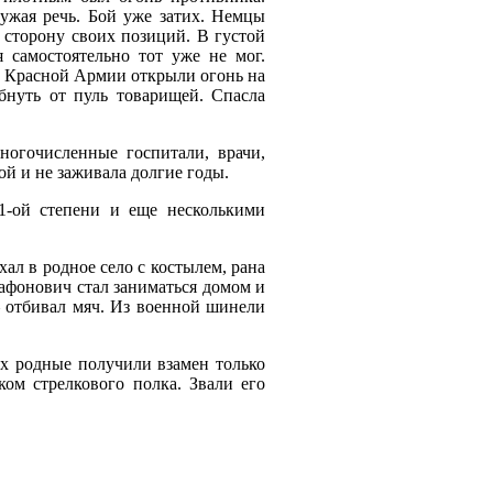
чужая речь. Бой уже затих. Немцы
 сторону своих позиций. В густой
я самостоятельно тот уже не мог.
ы Красной Армии открыли огонь на
бнуть от пуль товарищей. Спасла
ногочисленные госпитали, врачи,
ой и не заживала долгие годы.
1-ой степени и еще несколькими
ал в родное село с костылем, рана
гафонович стал заниматься домом и
– отбивал мяч. Из военной шинели
Их родные получили взамен только
ом стрелкового полка. Звали его