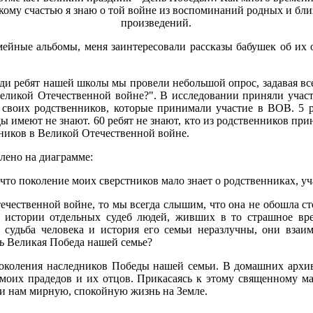
икому счастью я знаю о той войне из воспоминаний родных и бл
произведений.
ейные альбомы, меня заинтересовали рассказы бабушек об их 
еди ребят нашей школы мы провели небольшой опрос, задавая все
еликой Отечественной войне?". В исследовании приняли участи
т своих родственников, которые принимали участие в ВОВ. 5 р
ады имеют не знают. 60 ребят не знают, кто из родственников пр
ников в Великой Отечественной войне.
влено на диаграмме:
что поколение моих сверстников мало знает о родственниках, у
ечественной войне, то мы всегда слышим, что она не обошла с
 истории отдельных судеб людей, живших в то страшное вре
 судьба человека и история его семьи неразлучны, они взаи
сь Великая Победа нашей семье?
поколения наследников Победы нашей семьи. В домашних архи
моих прадедов и их отцов. Прикасаясь к этому священному ма
ли нам мирную, спокойную жизнь на Земле.