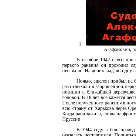
Агафонович, ро
В октябре 1942 г. его при
первого ранения он проходил с
неважное. На двоих выдали одну в
Ночью, эшелон прибыл на 
раз отдыхали в заброшенной церкв
позиции в ближайшей деревушке,
головой. В 18 лет всё кажется бес
После полученного ранения в ногу 
всю страну от Харькова через Ор
Когда рана зажила, снова на фрон
Пруссии.
В 1944 году в бою прадед 
оказалась нестерпимая. Поднять