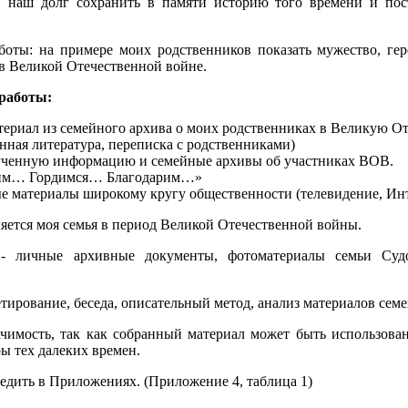
наш долг сохранить в памяти историю того времени и пост
боты:
на примере моих родственников
показать мужество, ге
 в Великой Отечественной войне.
 работы:
териал из семейного архива о моих родственниках в Великую О
нная литература, переписка с родственниками)
ученную информацию и семейные архивы об участниках ВОВ.
ним… Гордимся… Благодарим…»
е материалы широкому кругу общественности (телевидение, Ин
яется моя семья в период Великой Отечественной войны.
 личные архивные документы, фотоматериалы семьи Суд
тирование, беседа, описательный метод, анализ материалов сем
чимость, так как собранный материал может быть использован
ы тех далеких времен.
едить в Приложениях. (Приложение 4, таблица 1)