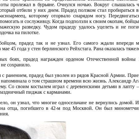
ноты пролежал в бурьяне. Очнулся ночью. Вокруг слышалась 
оторый отбили у них днем. Прадед ползком стал пробираться в
асноармеец, которому оторвало снарядом ногу. Передвигатьс
помогать и сослуживцу. Когда подползли к своим окопам, бойц
ажескую разведку. Чудом прадеду удалось уцелеть и не поги
здочка на пилотке.
бойцом, прадед так и не узнал. Его самого ждали впереди м
 мае 45 года у стен берлинского Рейхстага. Рана оказалась тяжел
ных боях, прадед награжден орденом Отечественной войны 
 не сохранило.
зи с ранением, прадед был уволен из рядов Красной Армии. Приех
ь, напоминала о том страшном времени всю жизнь. Александр А
ему. Со своим костылем играл с деревенскими детьми в лапту 
праздничный пиджак с карманами.
ело, он узнал, что многие односельчане не вернулись домой. 
на отца, погибшего в 42-м под Москвой. Он был минометчик
ния.