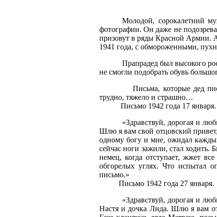
Молодой, сорокалетний му
фотографии. Он даже не подозревает
призовут в ряды Красной Армии. А
1941 года, с обмороженными, пухн
Прапрадед был высокого рос
не смогли подобрать обувь большог
Письма, которые дед писал
трудно, тяжело и страшно…
Письмо 1942 года 17 января.
«Здравствуй, дорогая и люб
Шлю я вам свой отцовский привет, 
одному богу и мне, ожидал каждый
сейчас ноги зажили, стал ходить. Б
немец, когда отступает, жжет вс
обгорелых углях. Что испытал о
письмо.»
Письмо 1942 года 27 января.
«Здравствуй, дорогая и люб
Настя и дочка Лида. Шлю я вам от