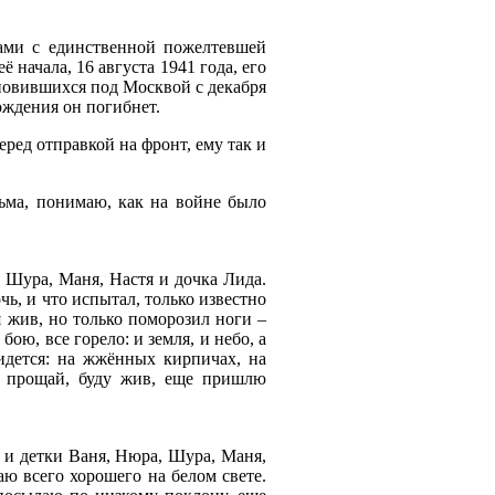
зами с единственной пожелтевшей
 начала, 16 августа 1941 года, его
ановившихся под Москвой с декабря
ождения он погибнет.
еред отправкой на фронт, ему так и
ьма, понимаю, как на войне было
, Шура, Маня, Настя и дочка Лида.
чь, и что испытал, только известно
я жив, но только поморозил ноги –
ою, все горело: и земля, и небо, а
ридется: на жжённых кирпичах, на
к, прощай, буду жив, еще пришлю
, и детки Ваня, Нюра, Шура, Маня,
ю всего хорошего на белом свете.