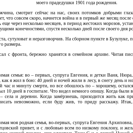
моего прадедушки 1901 года рождения.
жчина, смотрит сейчас на нас, своих потомков добрыми гла
, что совсем скоро, начнется война и в первый же месяц после её
 еще через несколько месяцев, в период жестоких морозов, уст
ущими конечностями, спустя несколько дней после своего дня р
та, сутуловат и неразговорчив. На сборном пункте в Бузулуке, п
о размера.
 с фронта, бережно хранятся в семейном архиве. Читая пис
имая семья: во – первых, супруга Евгения, и детки Ваня, Нюра
как я жил в бою: 40 дней и ночей жили в лесу, в снегу день и но
 час и минуту смерти, но все обошлось по – хорошему, осталс
ыл 10 дней в госпитале. Что видел немного опишу. Когда были в б
е – села и деревни. Когда замёрзнешь, приходится жить как п
писать невозможно, если буду жив, то приду расскажу. Ита
имая моя родная семья, во-первых, супруга Евгения Архиповна
цовский привет, и с любовью всем по низкому поклону, и жела