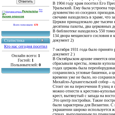
В 1904 году храм посетил Его Пр
Уральский. Ему была устроена тор
Результаты
духовенство из соседних приходов
Архив опросов
свечами находились в храме, что з
Церкви принадлежало две тысячи к
Всего голосовало:
678
десятины пахоты, два церковных д
В библиотеке находилось 550 томов
134 двора мещанского сословия и 
документ 2)
Статистика
Кто нас сегодня посетил
7 октября 1931 года было принято
документ 2 )
Онлайн всего:
1
В Октябрьском архиве имеется оп
Гостей:
1
сбрасывали кресты, ломали купола
Пользователей:
0
годах церковь была переоборудован
сохранились угловые башенки, а ц
времени уже не было, но сохранило
Михайло-Архангельский собор – о
Стоит он на пересечении 8 улиц и
можно отнести к крестово-купольн
крест, вытянутый с запада на вост
Это центр постройки. Такие пост
были характерны для Византии. С 
украшении широко используется жи
стенах, выполненным по правилам