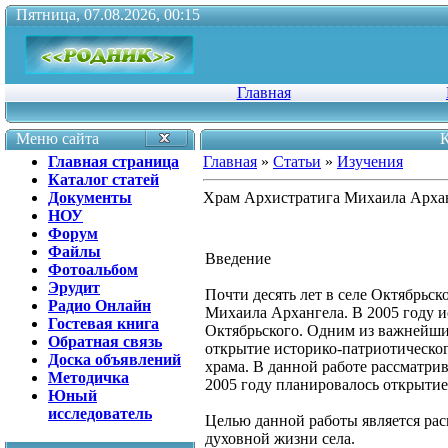
Пятница, 07.08.2026, 00:15
Главная
Меню сайта
К
Главная страница
Главная
»
Статьи
»
Изучения
Каталог статей
Документы
Храм Архистратига Михаила Архан
НОУ
Форум
Файлы
Введение
Фотоальбом
Эрудит
Почти десять лет в селе Октябрьск
Радио Онлайн
Михаила Архангела. В 2005 году и
Гостевая книга
Октябрьского. Одним из важнейш
Обратная связь
открытие историко-патриотическог
Доска объявлений
храма. В данной работе рассматрив
Методичка
2005 году планировалось открытие
Юный
исследователь
Целью данной работы является ра
духовной жизни села.