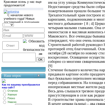
им на углу улицы Коммунистическо
Недостающие средства были собра
пожертвования прошли большие те
Трехапостольный храм построен из
карнизами, подоконниками и мног
местного добывания» [ 8 ; 4] Цер
четырьмя малыми главками. Она оч
иконостасов и масляная живопись
Маковского. Все очевидцы бывавш
утверждают, что они очень похожи
Строительной работой руководил
протоирей отец благочинный. Освя
октября (28 октября по новому ст
200
воскресение. Освящение осуществ
соборно со многими священникам
[9]
Стечение большого количества нар
придавало картине особо праздни
Наш опрос
был буквально переполнен молящи
перед собравшимися. На площади п
Как по вашему преобразился
иноприхожан местные жители раду
наш сайт?
Весь день слышался трезвон празд
Отлично
Хорошо
присутствующим в селе как редкое
Плохо
В строительстве храма принимала 
Ужасно
В штате церкви (клира) – два свящ