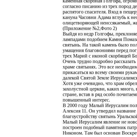
каменная скорбная Голгофа, огром
согласно писанию из трех пород 
распятого спасителя. Вход в пеще
кануна Часовни Адама вглубь к н
олицетворяющей неиссякаемый, жи
(Приложение №2,Фото 2)
Выйдя из недр Голгофы, преклоня
лампадами подобием Камня Помаза
святынь. На такой камень было пол
умащения благовониями перед пог
трех Марий с иконой скорбящей Бо
Очень трудно подробно рассказать
храме святынях. Это все необходи
прикасаться ко всему своими рука
далекой Святой Земле Иерусалимс
Хотя уже очевидно, что храм обре
захолустной церкви, каких много, 
стране, встав в ряд особо почита
повышенный интерес.
В 2000 году Малый Иерусалим пол
Алексия 11. Он утвердил название
благоустройству святынь Уральско
Малый Иерусалим явление не новое
построен подобный памятник патр
Никоном. Там был основан Воскр