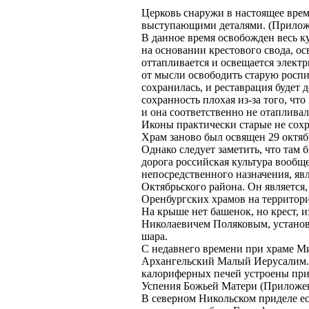
Церковь снаружи в настоящее врем
выступающими деталями. (Прилож
В данное время освобожден весь ку
на основании крестового свода, о
оттапливается и освещается элект
от мысли освободить старую роспи
сохранилась, и реставрация будет 
сохранность плохая из-за того, чт
и она соответственно не отапливала
Иконы практически старые не сохр
Храм заново был освящен 29 октяб
Однако следует заметить, что там 
дорога российская культура вообщ
непосредственного назначения, яв
Октябрьского района. Он являетс
Оренбургских храмов на территор
На крыше нет башенок, но крест,
Николаевичем Поляковым, установл
шара.
С недавнего времени при храме М
Архангельский Малый Иерусалим. 
калориферных печей устроены при
Успения Божьей Матери (Приложен
В северном Никольском приделе ес