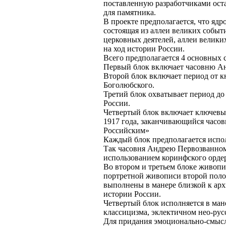
поставленную разработчиками оста
для памятника.
В проекте предполагается, что ядр
состоящая из аллеи великих событ
церковных деятелей, аллеи велики
на ход истории России.
Всего предполагается 4 основных 
Первый блок включает часовню А
Второй блок включает период от 
Боголюбского.
Третий блок охватывает период до
России.
Четвертый блок включает ключевые
1917 года, заканчивающийся часо
Российским»
Каждый блок предполагается испо
Так часовня Андрею Первозванном
использованием коринфского ордер
Во втором и третьем блоке живоп
портретной живописи второй поло
выполнены в манере близкой к арх
истории России.
Четвертый блок исполняется в мане
классицизма, эклектичном нео-рус
Для придания эмоционально-смысл