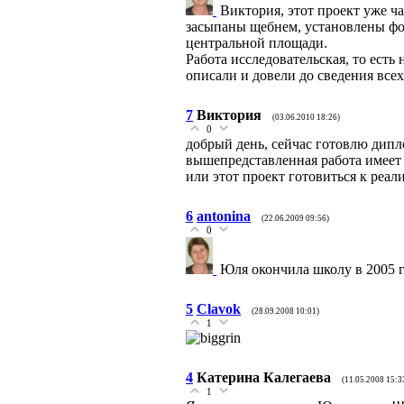
Виктория, этот проект уже ч
засыпаны щебнем, установлены фон
центральной площади.
Работа исследовательская, то есть
описали и довели до сведения все
7
Виктория
(03.06.2010 18:26)
0
добрый день, сейчас готовлю дипл
вышепредставленная работа имеет
или этот проект готовиться к реал
6
antonina
(22.06.2009 09:56)
0
Юля окончила школу в 2005 г
5
Clavok
(28.09.2008 10:01)
1
4
Катерина Калегаева
(11.05.2008 15:3
1