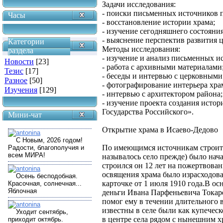
Задачи исследования:
- поиски письменных источников п
Часы
- восстановление истории храма;
- изучение сегодняшнего состояния
- выяснение перспектив развития ц
Категории
Методы исследования:
раздела
- изучение и анализ письменных и
Новости
[23]
- работа с архивными материалами
Тезис
[17]
- беседы и интервью с церковным
Разное
[50]
- фотографирование интерьера хра
Изучения
[129]
- интервью с архитектором района;
- изучение проекта создания исто
Государства Российского».
Мини-чат
Открытие храма в Исаево-Дедово
По имеющимся источникам строите
называлось село прежде) было нача
строился он 12 лет на пожертвован
освящения храма было израсходова
карточке от 1 июля 1910 года.В ос
деньги Ивана Парфеньевича Токар
помог ему в течении длительного 
известны в селе были как купеческ
в центре села рядом с нынешним 