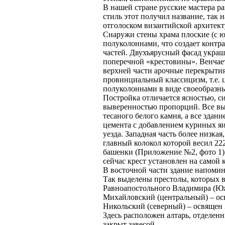
В нашей стране русские мастера ра
стиль этот получил название, так 
отголоском византийской архитект
Снаружи стены храма плоские (с юг
полуколоннами, что создает контр
частей. Двухъярусный фасад укра
поперечной «крестовины». Венчает
верхней части арочные перекрытия
провинциальный классицизм, т.е.
полуколоннами в виде своеобразны
Постройка отличается ясностью, 
выверенностью пропорций. Все вы
тесаного белого камня, а все здан
цемента с добавлением куриных яи
уезда. Западная часть более низкая
главный колокол которой весил 22
башенки (Приложение №2, фото 1) и
сейчас крест установлен на самой
В восточной части здание напомин
Так выделены престолы, которых в
Равноапостольного Владимира (Южн
Михайловский (центральный) – осв
Никольский (северный) – освящен 2
Здесь расположен алтарь, отделен
закрыт завесой.