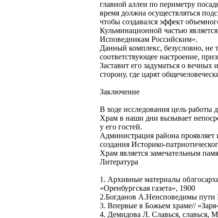
главной аллеи по периметру посад
время должна осуществляться подс
чтобы создавался эффект объемног
Кульминационной частью является
Исповедникам Российским».
Данный комплекс, безусловно, не т
соответствующее настроение, приз
Заставит его задуматься о вечных
сторону, где царят общечеловеческ
Заключение
В ходе исследования цель работы 
Храм в наши дни вызывает непосре
у его гостей.
Администрация района проявляет 
создания Историко-патриотическог
Храм является замечательным пам
Литература
1. Архивные материалы облгосархива
«Оренбургская газета», 1900
2.Богданов А.Неисповедимы пути Г
3. Впервые в Божьем храме// «Заря
4. Демидова Л. Славься, славься, 