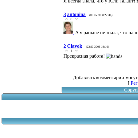
Я всегда знала, что у Юли талант!!
3
antonina
(06.05.2008 22:36)
0
А я раньше не знала, что наш 
2
Clavok
(22.03.2008 19:10)
1
Прекрасная работа!
Добавлять комментарии могут
[
Рег
Copyri