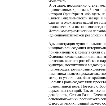
монастырь.
Этот храм, несомненно, станет ме
православных христиан. Значит, на
истории Оренбуржья, ибо здесь, н
Святой Вифлиемовской звезды, и 
славен уголок земли нашей не тол
человеческих, а именно воссоздан
Историко-патриотический парковы
(до социалистической революции 1
Администрация муниципального о
инициативой создания историко-па
примыкающего к храму в связи с 2
Основная смысловая линия памятн
источник величия российского нар
культуры, воспитавшей выдающихс
полководцев, религиозных деятеле
памятника является доказательств
которых участвовал, были крайним
.Большая роль создателями проекта
православной вере. Поэтому отбор
церковных позиций. Так отнесены
декабристы, Степан Разин, Емелья
основоположники российского соц
С исторических позиций можно осп