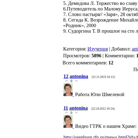
5. Демидова Л. Торжество во славу 
6.Путеводитель по Малому Иерусал
7. Слово пастыря// «Заря», 28 октя
8. Сегида К. Возрождение Михайло
«Родник», 2000
9. Судоргина Т. В прошлое на сто л
Категория
:
Изучения
|
Добавил
:
an
Просмотров
:
5896
|
Комментарии
:
Всего комментариев
:
12
П
12
antonina
(21.11.2023 10:12)
0
Работа Юли Шмелевой
11
antonina
(22.10.2012 19:24)
0
Видео ГТРК о нашем Храме:
http://orenburg.rfn.ru/rnews.html?id=