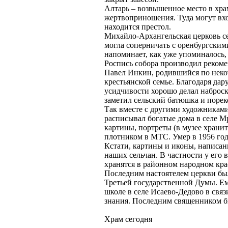
Алтарь – возвышенное место в хра
жертвоприношения. Туда могут вхо
находится престол.
Михайло-Архангельская церковь се
могла соперничать с оренбургским
напоминает, как уже упоминалось,
Роспись собора производил реком
Павел Инкин, родившийся по неко
крестьянской семье. Благодаря да
усидчивости хорошо делал наброс
заметил сельский батюшка и порек
Так вместе с другими художниками
расписывал богатые дома в селе М
картины, портреты (в музее хранит
плотником в МТС. Умер в 1956 год
Кстати, картины и иконы, написан
наших сельчан. В частности у его
хранятся в районном народном кра
Последним настоятелем церкви был
Третьей государственной Думы. Ем
школе в селе Исаево-Дедово в свя
знания. Последним священником б
Храм сегодня