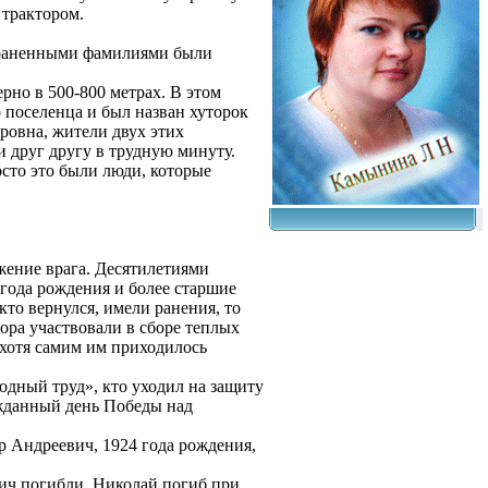
 трактором.
страненными фамилиями были
рно в 500-800 метрах. В этом
 поселенца и был назван хуторок
ровна, жители двух этих
 друг другу в трудную минуту.
осто это были люди, которые
жение врага. Десятилетиями
года рождения и более старшие
кто вернулся, имели ранения, то
ра участвовали в сборе теплых
 хотя самим им приходилось
одный труд», кто уходил на защиту
жданный день Победы над
р Андреевич, 1924 года рождения,
ич погибли. Николай погиб при