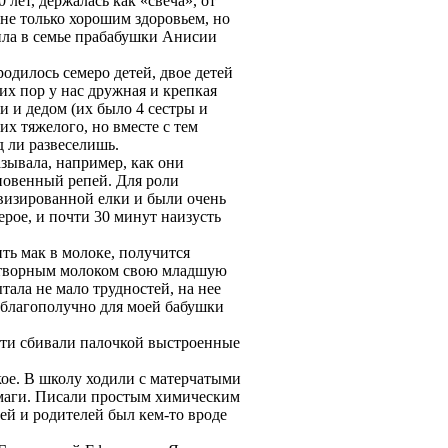
лет, держалась как «свеча», от
 не только хорошим здоровьем, но
ила в семье прабабушки Анисии
одилось семеро детей, двое детей
их пор у нас дружная и крепкая
 и дедом (их было 4 сестры и
х тяжелого, но вместе с тем
д ли развеселишь.
азывала, например, как они
овенный репей. Для роли
визированной елки и были очень
рое, и почти 30 минут наизусть
ить мак в молоке, получится
снотворным молоком свою младшую
ытала не мало трудностей, на нее
ь благополучно для моей бабушки
дети сбивали палочкой выстроенные
кое. В школу ходили с матерчатыми
бумаги. Писали простым химическим
тей и родителей был кем-то вроде