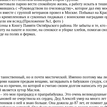
ветовали парню вести спокойную жизнь, а работу искать в тишин
омившись с «Руководством по пчеловодству», которое дал ему мо
 он вместе с группой ветеранов провел в Москве. Побывал на Кр
в кримпленовых и суконных пиджаках с воинскими наградами 
дели им вслед.(Приложение №1, фото )
сены в Книгу Памяти Октябрьского района. Не забыты и те, кто 
ту на пахоте и посеве, на сенокосе и уборке хлебов, помогая с
де на полях и фермах.
 таинственный, но и почти мистический. Именно поэтому мы лю
ими нашим предкам вещами, заглядывать в бабушкин сундук, сл
дна из причин, по которой я считаю своим долгом написать эту ра
 является хутор Маслов.
– это мои прапрадед и прапрабабушка. Это очень великодушные
ыновей не очерствила их сердец. Дед Алексей умер на много лет
енников о ней я знаю больше. Она дожила до 87 лет, ее помнит 