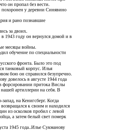
то он пропал без вести.
н похоронен у деревни Синявино
ария и рано познавшие
ись за двоих.
в 1943 году он вернулся домой и в
вые месяцы войны.
одил обучение по специальности
усского фронта. Было это под
ся танковый корпус. Илья
рвом бою он справился безупречно.
у довелось в августе 1944 года
е в форсировании притока Вислы
 нашей артиллерии на себя. В
-запад, на Кенигсберг. Когда
 возвращался к своим и находился
дин из осколков пробил с левой
ойца, а затем белый свет померк
уста 1945 года..Илье Сукманову