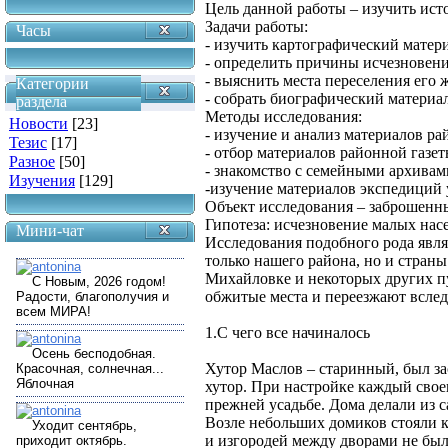
Цель данной работы – изучить ист
Задачи работы:
Часы
- изучить картографический матер
- определить причины исчезновени
- выяснить места переселения его 
Категории
- собрать биографический материа
раздела
Методы исследования:
Новости
[23]
- изучение и анализ материалов р
Тезис
[17]
- отбор материалов районной газет
Разное
[50]
- знакомство с семейными архивам
Изучения
[129]
-изучение материалов экспедици
Объект исследования – заброшенн
Гипотеза: исчезновение малых нас
Мини-чат
Исследования подобного рода явля
только нашего района, но и страны
Михайловке и некоторых других п
обжитые места и переезжают вслед
1.С чего все начиналось
Хутор Маслов – старинный, был за
хутор. При настройке каждый своев
прежней усадьбе. Дома делали из 
Возле небольших домиков стояли к
и изгородей между дворами не было