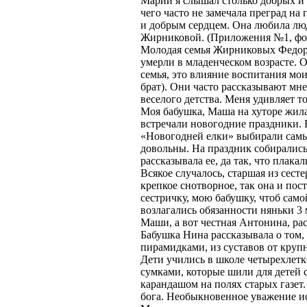
Марии я слышал столько добрых и з
чего часто не замечала преград на
и добрым сердцем. Она любила лю
Жирниковой. (Приложения №1, фо
Молодая семья Жирниковых Федора 
умерли в младенческом возрасте. 
семья, это влияние воспитания мо
брат). Они часто рассказывают мне
веселого детства. Меня удивляет т
Моя бабушка, Маша на хуторе жила 
встречали новогодние праздники.
«Новогодней елки» выбирали самы
довольны. На праздник собирались
рассказывала ее, да так, что плак
Всякое случалось, старшая из сест
крепкое снотворное, так она и по
сестричку, мою бабушку, чтоб самой
возлагались обязанности няньки 3
Маши, а вот честная Антонина, рас
Бабушка Нина рассказывала о том,
пирамидками, из суставов от крупн
Дети учились в школе четырехлетк
сумками, которые шили для детей 
карандашом на полях старых газет.
бога. Необыкновенное уважение и