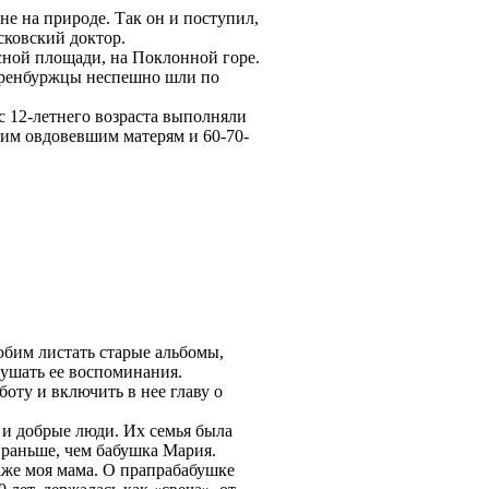
е на природе. Так он и поступил,
сковский доктор.
асной площади, на Поклонной горе.
оренбуржцы неспешно шли по
с 12-летнего возраста выполняли
воим овдовевшим матерям и 60-70-
бим листать старые альбомы,
ушать ее воспоминания.
боту и включить в нее главу о
 и добрые люди. Их семья была
 раньше, чем бабушка Мария.
даже моя мама. О прапрабабушке