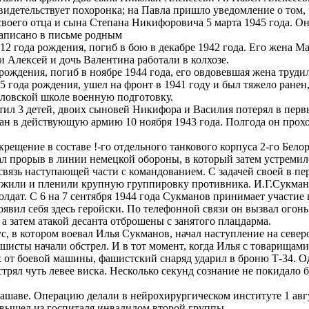
идетельствует похоронка; на Павла пришло уведомление о том, ч
своего отца и сына Степана Никифоровича 5 марта 1945 года. О
написано в письме родным
12 года рождения, погиб в бою в декабре 1942 года. Его жена М
и Алексей и дочь Валентина работали в колхозе.
рождения, погиб в ноябре 1944 года, его овдовевшая жена трудил
года рождения, ушел на фронт в 1941 году и был тяжело ранен, 
ловской школе военную подготовку.
тил 3 детей, двоих сыновей Никифора и Василия потерял в пер
ан в действующую армию 10 ноября 1943 года. Полгода он прох
ещение в составе !-го отдельного танкового корпуса 2-го Белор
л прорыв в линии немецкой обороны, в который затем устремил
вязь наступающей части с командованием. С задачей своей в пе
жили и пленили крупную группировку противника. И.Г.Сукманов
лдат. С 6 на 7 сентября 1944 года Сукманов принимает участи
явил себя здесь геройски. По телефонной связи он вызвал огонь
а затем атакой десанта отброшены с занятого плацдарма.
с, в котором воевал Илья Сукманов, начал наступление на северо
шисты начали обстрел. И в тот момент, когда Илья с товарищами
х от боевой машины, фашистский снаряд ударил в броню Т-34. О
рял чуть левее виска. Несколько секунд сознание не покидало б
ашаве. Операцию делали в нейрохирургическом институте 1 авг
 вышел из госпиталя инвалидом второй группы.