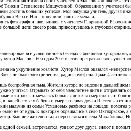
ем вспоминают имена своих учителей в Масловской школе – эт
 об Таисии Степановне Мишустиной. Образование у учителей был
умели достичь больших успехов. Моя бабушка учитель, другая и
абушки Вера и Нина получили золотые медали.
лись фотографии школьников с учителем Гаврилиной Ефросини
в большой цепи своего рода, прикоснувшись к глубокой старине,
нализировав все услышанное в беседах с бывшими хуторянами, 
му хутор Маслов к 60-годам 20 столетия прекратил свое существ
лена на укрупнение хозяйств. Хутор Маслов оказался «неперсп
Здесь не было электричества, радио, телефона. Даже 4-летнюю шк
ишь беспробудная тьма. Жители хутора не видели в дальнейшем 
нужно учиться. Отрывать от себя малолетнее дитя и отправлять об
ме того здесь отмечалась большая детская смертность от болезн
р, в нашей семье у бабушки умерла первая дочка Настенька от п
кий мальчик из семьи Усмановых разбился на лошади, помогая р
ыло не от куда. К докторам обращались в село Октябрьское, а э
хутор. Бывшие жители стали переселяться в села Михайловка, Н
 одной семьей, встречаются, узнают друг друга, знают и помнят 