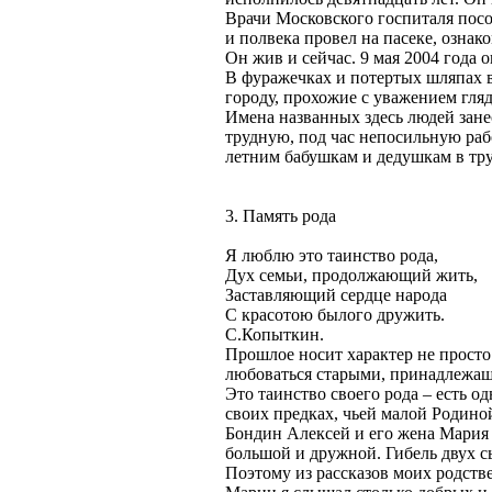
Врачи Московского госпиталя посо
и полвека провел на пасеке, ознак
Он жив и сейчас. 9 мая 2004 года
В фуражечках и потертых шляпах 
городу, прохожие с уважением гля
Имена названных здесь людей зане
трудную, под час непосильную рабо
летним бабушкам и дедушкам в тру
3. Память рода
Я люблю это таинство рода,
Дух семьи, продолжающий жить,
Заставляющий сердце народа
С красотою былого дружить.
С.Копыткин.
Прошлое носит характер не просто
любоваться старыми, принадлежащ
Это таинство своего рода – есть о
своих предках, чьей малой Родиной
Бондин Алексей и его жена Мария 
большой и дружной. Гибель двух с
Поэтому из рассказов моих родств