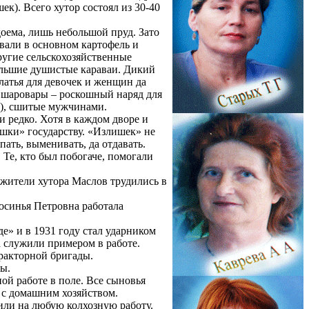
ек). Всего хутор состоял из 30-40
доема, лишь небольшой пруд. Зато
ивали в основном картофель и
ругие сельскохозяйственные
большие душистые караваи. Дикий
латья для девочек и женщин да
 шаровары – роскошный наряд для
г), сшитые мужчинами.
и редко. Хотя в каждом дворе и
ишки» государству. «Излишек» не
пать, выменивать, да отдавать.
 Те, кто был побогаче, помогали
 жители хутора Маслов трудились в
осинья Петровна работала
е» и в 1931 году стал ударником
а служили примером в работе.
тракторной бригады.
ы.
ой работе в поле. Все сыновья
 с домашним хозяйством.
или на любую колхозную работу.