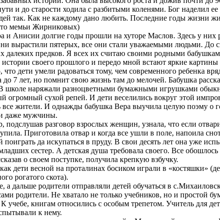
абавных историй. Она была высокого роста и дожив почти до 90 
 пути и до старости ходила с разбитыми коленями. Бог наделил ее
дей так. Как не каждому дано любить. Последние годы жизни ж
то мемьи Жирниковых)
и Анисии долгие годы прошли на хуторе Маслов. Здесь у них р
Они вырастили пятерых, все они стали уважаемыми людьми. До с
их далеких предков. Я всех их считаю своими родными бабушками
 истории своего прошлого и передо мной встают яркие картины и
о, что дети умели радоваться тому, чем современного ребенка вря
до 7 лет, но помнит свою жизнь там до мелочей. Бабушка расск
 В школе наряжали разноцветными бумажными игрушками обыкн
й огромный сухой репей. И дети веселились вокруг этой импро
 все жители. И однажды бабушка Вера выучила целую поэму о ге
али даже мужчины.
ер, подслушав разговор взрослых женщин, узнала, что если отвар
ступила. Приготовила отвар и когда все ушли в поле, напоила 
 поиграть да искупаться в пруду. В свои десять лет она уже исп
 младших сестер. А детская душа требовала своего. Все обошлос
сказав о своем поступке, получила крепкую взбучку.
 как дети весной на проталинах босиком играли в «костяшки» (
ого рогатого скота).
е, а дальше родители отправляли детей обучаться в с.Михаиловс
сами родители. Не хватало не только учебников, но и простой 
 К учебе, книгам относились с особым трепетом. Учитель для де
спытывали к нему.