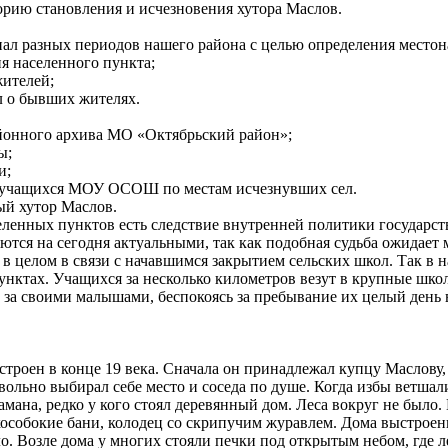
орию становления и исчезновения хутора Маслов.
иал разных периодов нашего района с целью определения место
я населенного пункта;
жителей;
л о бывших жителях.
айонного архива МО «Октябрьский район»;
ы;
и;
й учащихся МОУ ОСОШ по местам исчезнувших сел.
ый хутор Маслов.
еленных пунктов есть следствие внутренней политики государст
ются на сегодня актуальными, так как подобная судьба ожидает
 в целом в связи с начавшимся закрытием сельских школ. Так в 
унктах. Учащихся за несколько километров везут в крупные шк
 за своими малышами, беспокоясь за пребывание их целый день 
строен в конце 19 века. Сначала он принадлежал купцу Маслову,
ольно выбирал себе место и соседа по душе. Когда избы ветшали
самана, редко у кого стоял деревянный дом. Леса вокруг не был
особокие бани, колодец со скрипучим журавлем. Дома выстроен
. Возле дома у многих стояли печки под открытым небом, где ле