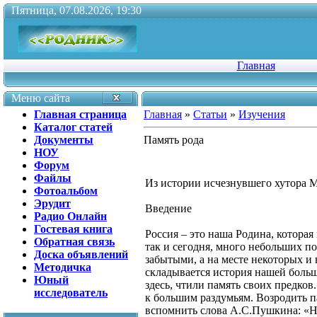
Пятница, 07.08.2026, 19:30
Главная
Меню сайта
Главная страница
Главная
»
Статьи
»
Изучения
Каталог статей
Документы
Память рода
НОУ
Форум
Файлы
Из истории исчезнувшего хутора 
Фотоальбом
Эрудит
Введение
Радио Онлайн
Гостевая книга
Россия – это наша Родина, которая
Обратная связь
так и сегодня, много небольших по
Доска объявлений
забытыми, а на месте некоторых и
Методичка
складывается история нашей больш
Юный
здесь, чтили память своих предков
исследователь
к большим раздумьям. Возродить п
вспомнить слова А.С.Пушкина: «Не