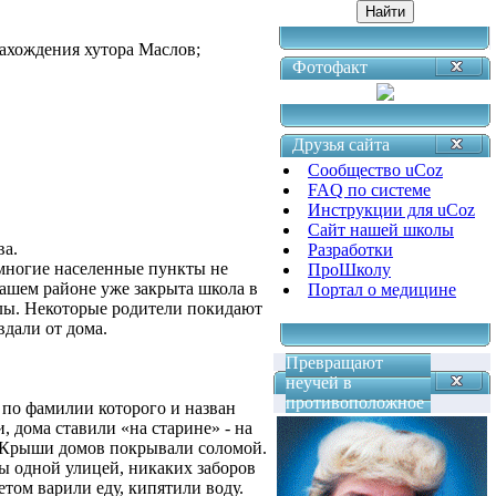
нахождения хутора Маслов;
Фотофакт
Друзья сайта
Сообщество uCoz
FAQ по системе
Инструкции для uCoz
Сайт нашей школы
ва.
Разработки
 многие населенные пункты не
ПроШколу
нашем районе уже закрыта школа в
Портал о медицине
олы. Некоторые родители покидают
вдали от дома.
Превращают
неучей в
противоположное
 по фамилии которого и назван
, дома ставили «на старине» - на
о. Крыши домов покрывали соломой.
ы одной улицей, никаких заборов
том варили еду, кипятили воду.