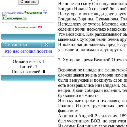
Не повезло сыну Степану: выполняя
Бондин Николай со своей большой 
Результаты
На хуторе многие люди друг друг
Архив опросов
Бондины, Зорины, Сукмановы, Го
Неподалеку от хутора Маслова жил
Всего голосовало:
678
селении жили несколько казахских
Усмановский. Как рассказывают б
маленьких хуторов были очень др
Никаких национальных предрассудк
Статистика
уважали и понимали друг друга.
Кто нас сегодня посетил
2. Хутор во время Великой Отече
Онлайн всего:
1
Гостей:
1
Вероломное нападение фашистской
Пользователей:
0
сложившаяся жизнь хуторян измени
были вынуждены покинуть свои дома
есть возвращались инвалидами. У
вещей. Люди собирали валенки, те
буквально выживать.
Эти скупые строки о тех людях, кт
Родины. И о тех тружениках воен
фашизмом.
Акишкин Андрей Васильевич, 1896 
был участником ВОВ, но вернулся 
Из семьи Бондиных двое сыновей 