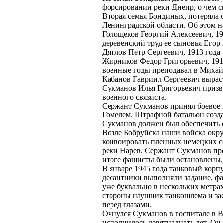
форсировании реки Днепр, о чем св
Вторая семья Бондиных, потеряла 
Ленинградской области. Об этом 
Голощеков Георгий Алексеевич, 19
деревенский труд ее сыновья Егор 
Дятлов Петр Сергеевич, 1913 года 
Жирников Федор Григорьевич, 1915 
военные годы преподавал в Михай
Кабанов Гавриил Сергеевич вырас
Сукманов Илья Григорьевич призв
военного связиста.
Сержант Сукманов принял боевое кр
Гомелем. Штрафной батальон созда
Сукманов должен был обеспечить с
Возле Бобруйска наши войска окру
конвоировать пленных немецких со
реки Нарев. Сержант Сукманов про
итоге фашисты были остановлены, 
В январе 1945 года танковый корпу
десантники выполняли задание, фа
уже буквально в нескольких метра
стороны наушник танкошлема и заст
перед глазами.
Очнулся Сукманов в госпитале в В
исполнилось девятнадцать лет. Он