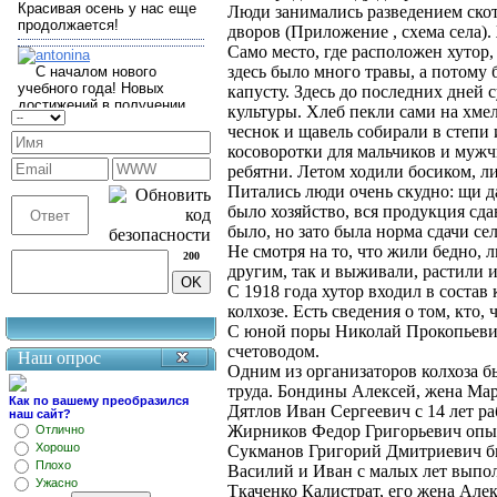
Люди занимались разведением скота
дворов (Приложение , схема села).
Само место, где расположен хутор,
здесь было много травы, а потому
капусту. Здесь до последних дней
культуры. Хлеб пекли сами на хме
чеснок и щавель собирали в степи
косоворотки для мальчиков и мужч
ребятни. Летом ходили босиком, л
Питались люди очень скудно: щи д
было хозяйство, вся продукция сда
было, но зато была норма сдачи се
Не смотря на то, что жили бедно, 
200
другим, так и выживали, растили 
С 1918 года хутор входил в состав
колхозе. Есть сведения о том, кто,
С юной поры Николай Прокопьевич
счетоводом.
Наш опрос
Одним из организаторов колхоза б
труда. Бондины Алексей, жена Мар
Как по вашему преобразился
Дятлов Иван Сергеевич с 14 лет р
наш сайт?
Жирников Федор Григорьевич опыт
Отлично
Хорошо
Сукманов Григорий Дмитриевич был
Плохо
Василий и Иван с малых лет выпол
Ужасно
Ткаченко Калистрат, его жена Але