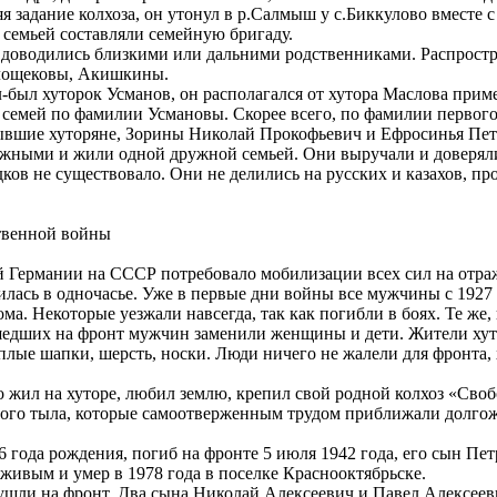
 задание колхоза, он утонул в р.Салмыш у с.Биккулово вместе с
семьей составляли семейную бригаду.
у доводились близкими или дальними родственниками. Распро
лощековы, Акишкины.
-был хуторок Усманов, он располагался от хутора Маслова приме
 семей по фамилии Усмановы. Скорее всего, по фамилии первого
ывшие хуторяне, Зорины Николай Прокофьевич и Ефросинья Пет
ужными и жили одной дружной семьей. Они выручали и доверяли
ов не существовало. Они не делились на русских и казахов, пр
ственной войны
 Германии на СССР потребовало мобилизации всех сил на отра
лась в одночасье. Уже в первые дни войны все мужчины с 1927 
. Некоторые уезжали навсегда, так как погибли в боях. Те же, 
шедших на фронт мужчин заменили женщины и дети. Жители хуто
плые шапки, шерсть, носки. Люди ничего не жалели для фронта,
о жил на хуторе, любил землю, крепил свой родной колхоз «Своб
ного тыла, которые самоотверженным трудом приближали долго
года рождения, погиб на фронте 5 июля 1942 года, его сын Пет
живым и умер в 1978 года в поселке Краснооктябрьске.
ушли на фронт. Два сына Николай Алексеевич и Павел Алексеев