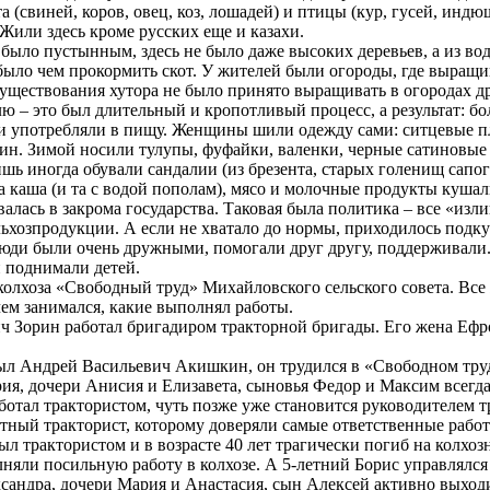
 (свиней, коров, овец, коз, лошадей) и птицы (кур, гусей, индюш
 Жили здесь кроме русских еще и казахи.
 было пустынным, здесь не было даже высоких деревьев, а из во
 было чем прокормить скот. У жителей были огороды, где выращ
 существования хутора не было принято выращивать в огородах д
лю – это был длительный и кропотливый процесс, а результат: 
 и употребляли в пищу. Женщины шили одежду сами: ситцевые п
ин. Зимой носили тулупы, фуфайки, валенки, черные сатиновые
ишь иногда обували сандалии (из брезента, старых голенищ сапо
а каша (и та с водой пополам), мясо и молочные продукты кушал
валась в закрома государства. Таковая была политика – все «изл
льхозпродукции. А если не хватало до нормы, приходилось подку
люди были очень дружными, помогали друг другу, поддерживали.
и поднимали детей.
 колхоза «Свободный труд» Михайловского сельского совета. Все
 чем занимался, какие выполнял работы.
 Зорин работал бригадиром тракторной бригады. Его жена Ефр
ыл Андрей Васильевич Акишкин, он трудился в «Свободном труд
ия, дочери Анисия и Елизавета, сыновья Федор и Максим всегд
аботал трактористом, чуть позже уже становится руководителем 
ный тракторист, которому доверяли самые ответственные работ
 трактористом и в возрасте 40 лет трагически погиб на колхозн
няли посильную работу в колхозе. А 5-летний Борис управлялся
ксандра, дочери Мария и Анастасия, сын Алексей активно выход