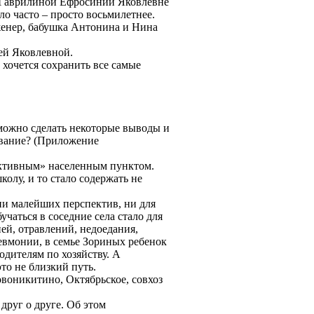
о Гаврилиной Ефросинии Яковлевне
о часто – просто восьмилетнее.
нженер, бабушка Антонина и Нина
ей Яковлевной.
 хочется сохранить все самые
можно сделать некоторые выводы и
ование? (Приложение
ективным» населенным пунктом.
олу, и то стало содержать не
ни малейших перспектив, ни для
учаться в соседние села стало для
ей, отравлений, недоедания,
невмонии, в семье Зориных ребенок
одителям по хозяйству. А
то не близкий путь.
овоникитино, Октябрьское, совхоз
друг о друге. Об этом