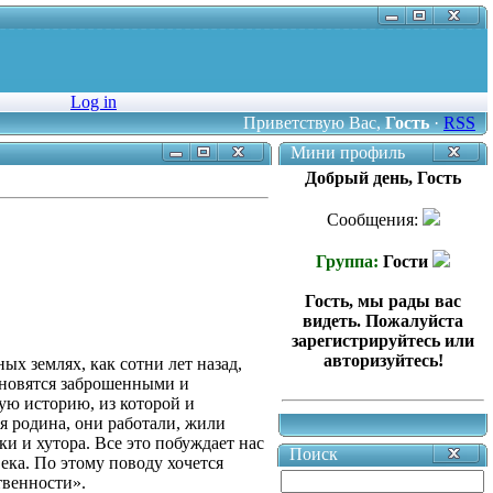
Log in
Приветствую Вас
,
Гость
·
RSS
Мини профиль
Добрый день, Гость
Сообщения:
Группа:
Гости
Гость, мы рады вас
видеть. Пожалуйста
зарегистрируйтесь или
авторизуйтесь!
ых землях, как сотни лет назад,
тановятся заброшенными и
ую историю, из которой и
я родина, они работали, жили
ки и хутора. Все это побуждает нас
Поиск
ека. По этому поводу хочется
твенности».