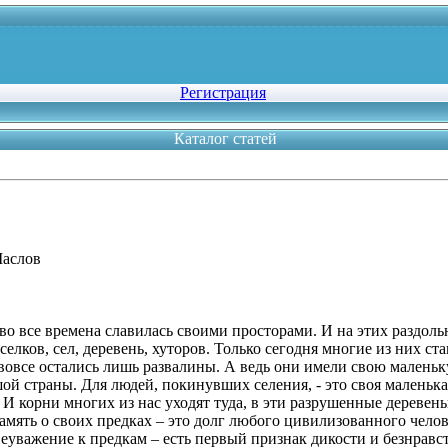
Регистрация
Каталог статей
Маслов
 во все времена славилась своими просторами. И на этих раздольн
селков, сел, деревень, хуторов. Только сегодня многие из них с
 вовсе остались лишь развалины. А ведь они имели свою маленьк
ой страны. Для людей, покинувших селения, - это своя маленька
. И корни многих из нас уходят туда, в эти разрушенные деревень
амять о своих предках – это долг любого цивилизованного челов
уважение к предкам – есть первый признак дикости и безнравс