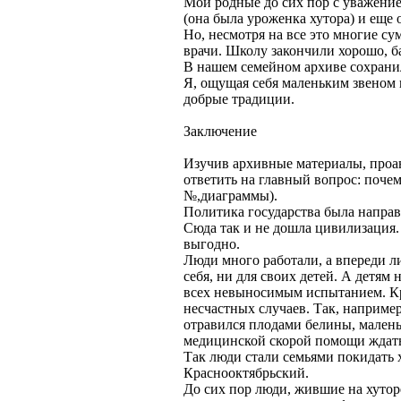
Мои родные до сих пор с уважени
(она была уроженка хутора) и еще
Но, несмотря на все это многие с
врачи. Школу закончили хорошо, б
В нашем семейном архиве сохрани
Я, ощущая себя маленьким звеном 
добрые традиции.
Заключение
Изучив архивные материалы, проа
ответить на главный вопрос: поче
№,диаграммы).
Политика государства была направ
Сюда так и не дошла цивилизация. 
выгодно.
Люди много работали, а впереди л
себя, ни для своих детей. А детям 
всех невыносимым испытанием. Кро
несчастных случаев. Так, наприме
отравился плодами белины, малень
медицинской скорой помощи ждать б
Так люди стали семьями покидать 
Краснооктябрьский.
До сих пор люди, жившие на хуторе