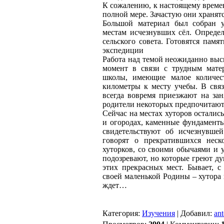
К сожалению, к настоящему време
полной мере. Зачастую они хранятс
Большой материал был собран 
местам исчезнувших сёл. Определ
сельского совета. Готовятся памя
экспедиции
Работа над темой неожиданно выс
момент в связи с трудным мате
школы, имеющие малое количест
километры к месту учебы. В связ
всегда вовремя приезжают на за
родители некоторых предпочитают
Сейчас на местах хуторов осталис
и огородах, каменные фундаменты
свидетельствуют об исчезнувшей
говорят о прекратившихся неск
хуторков, со своими обычаями и 
подозревают, но которые греют ду
этих прекрасных мест. Бывает, с
своей маленькой Родины – хутора 
ждет…
Категория
:
Изучения
|
Добавил
:
an