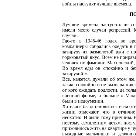
войны наступят лучшие времена.
П
Лучшие времена наступать не с
имели место случаи репрессий. 
случай.
Где-то в 1945-46 годах во вр
комбайнеры собрались обедать в 
затируху из размолотой ржи с п
горьковатый вкус. Всем не понрав
человек по фамилии Махновский, 
Во время еды он спокойно и без
затирухой!»
Все, кажется, думали об этом же
также спокойно и не вызвала ника
от кого ожидать подлости, да тол
военной форме, и больше о Махн
были в недоумении.
Хотелось бы остановиться и на о
жизни отмечают, что в отличие
неохотно. И были тому причины. В
поэтому семилетним детям, пост
приходилось жить на квартире у ч
выходные мальчишки и девчонк