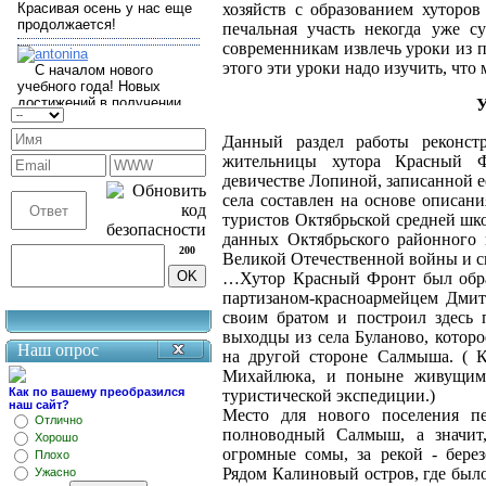
хозяйств с образованием хуторов
печальная участь некогда уже 
современникам извлечь уроки из 
этого эти уроки надо изучить, что 
Данный раздел работы реконст
жительницы хутора Красный 
девичестве Лопиной, записанной 
села составлен на основе описани
туристов Октябрьской средней шк
данных Октябрьского районного 
200
Великой Отечественной войны и с
…Хутор Красный Фронт был обра
партизаном-красноармейцем Дми
своим братом и построил здесь
выходцы из села Буланово, которо
Наш опрос
на другой стороне Салмыша. ( К
Михайлюка, и поныне живущими
Как по вашему преобразился
туристической экспедиции.)
наш сайт?
Место для нового поселения п
Отлично
полноводный Салмыш, а значит,
Хорошо
огромные сомы, за рекой - бере
Плохо
Рядом Калиновый остров, где было
Ужасно