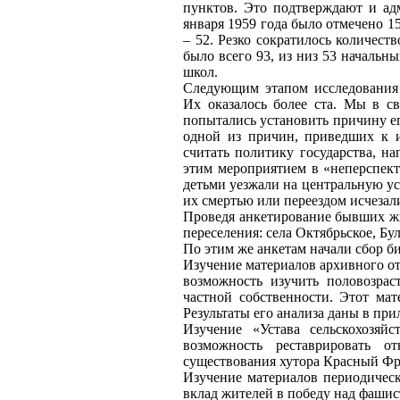
пунктов. Это подтверждают и ад
января 1959 года было отмечено 15
– 52. Резко сократилось количест
было всего 93, из низ 53 начальн
школ.
Следующим этапом исследования 
Их оказалось более ста. Мы в св
попытались установить причину ег
одной из причин, приведших к 
считать политику государства, на
этим мероприятием в «неперспект
детьми уезжали на центральную уса
их смертью или переездом исчезал
Проведя анкетирование бывших ж
переселения: села Октябрьское, Бу
По этим же анкетам начали сбор б
Изучение материалов архивного от
возможность изучить половозрас
частной собственности. Этот мат
Результаты его анализа даны в пр
Изучение «Устава сельскохозяй
возможность реставрировать о
существования хутора Красный Фр
Изучение материалов периодическо
вклад жителей в победу над фашис