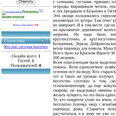
с сочными, густыми травами, п
огороды, выращивали чеснок, лук,
и лук продавали в Буланово и Окт
Результаты
Эти овощи пользовались спросом.
Архив опросов
километрах от хутора. Там течет 
не замерзает. И в том месте, где о
Всего голосовало:
678
на крыльчатое деревянное колес
жернова. Не надо было ника
круглосуточно, и круглосуточн
Статистика
Большевик, Зеркла, Добровольски
Кто нас сегодня посетил
везли пшеницу для помола. Мука б
Всего было на Красном Фронте 30 
Онлайн всего:
1
200 человек.
Гостей:
1
Всем переселенцам были выделены
Пользователей:
0
покосы. Вели единоличное хозяйс
селении все на виду. Кто старался
тот и такие же урожаи получал.
богатство состояло в том, ск
сельхозинвентаря, да еще кожу
скорняк, он выделывал овчины и
желать лучшего, но это была единс
Те, кто покрепче стоял на земле,
бесплатно телочку, овцу с ягнятам
пшеница, рожь. Старается чел
рассчитаться, а в зиму он уже с