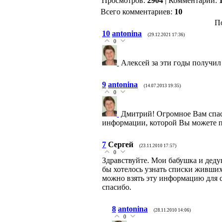
Просмотров
:
2904
|
Комментарии
:
Всего комментариев
:
10
П
10
antonina
(29.12.2021 17:36)
0
Алексей за эти годы получил
9
antonina
(14.07.2013 19:35)
0
Дмитрий! Огромное Вам спас
информации, которой Вы можете п
7
Сергей
(23.11.2010 17:57)
0
Здравствуйте. Мои бабушка и дедуш
бы хотелось узнать списки живших
можно взять эту информацию для с
спасибо.
8
antonina
(28.11.2010 14:06)
0