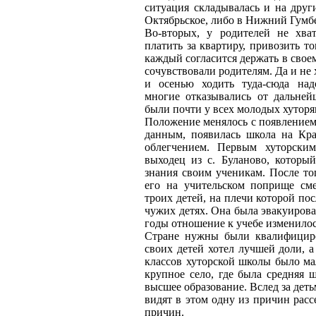
ситуация складывалась и на други
Октябрьское, либо в Нижний Гумбе
Во-вторых, у родителей не хва
платить за квартиру, привозить то
каждый согласится держать в свое
сочувствовали родителям. Да и не 
и осенью ходить туда-сюда надо
многие отказывались от дальней
были почти у всех молодых хуторян
Положение менялось с появлением 
данным, появилась школа на Кр
облегчением. Первым хуторски
выходец из с. Буланово, которы
знания своим ученикам. После то
его на учительском поприще см
троих детей, на плечи которой пос
чужих детях. Она была эвакуирова
годы отношение к учебе изменило
Стране нужны были квалифициро
своих детей хотел лучшей доли, а
классов хуторской школы было ма
крупное село, где была средняя 
высшее образование. Вслед за дет
видят в этом одну из причин расс
причин.