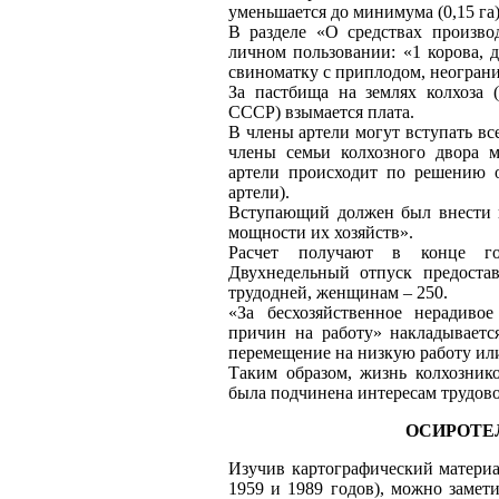
уменьшается до минимума (0,15 га)
В разделе «О средствах производ
личном пользовании: «1 корова, д
свиноматку с приплодом, неограни
За пастбища на землях колхоза 
СССР) взымается плата.
В члены артели могут вступать все
члены семьи колхозного двора м
артели происходит по решению о
артели).
Вступающий должен был внести в
мощности их хозяйств».
Расчет получают в конце го
Двухнедельный отпуск предоста
трудодней, женщинам – 250.
«За бесхозяйственное нерадиво
причин на работу» накладываетс
перемещение на низкую работу ил
Таким образом, жизнь колхознико
была подчинена интересам трудово
ОСИРОТЕ
Изучив картографический материа
1959 и 1989 годов), можно замет