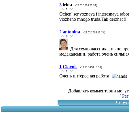
3
irina
(23.03.2008 23:57)
1
Ochen' ser'yoznaya i interesnaya rab
vlozheno mnogo truda.Tak derzhat'!!
2
antonina
(23.03.2008 13:24)
0
Для семиклассника, ныне пр
медакадемии, работа очень сильна
1
Clavok
(18.03.2008 13:39)
1
Очень интересная работа!
Добавлять комментарии могут
[
Рег
Copyri