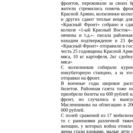
фронтов, переживали за своих бр
жители стремились помочь фрон
Красной Армии, колхозники колхо
и других сдают теплые вещи дл
«Красный Фронт» собрано и сда
колхозе «1-ый Красный Восток»- 
овчины и т.д.»- писала районна
находим подтверждение и 23 фев
«Красный Фронт» отправили в госп
честь 25 годовщины Красной Армии
мяса, 10 кг картофеля, 2кг сдобн
мяса»
С колхозников собирали кур
инкубаторную станцию, а за эт
отправки на фронт.
В военные годы широкое распр
билетов. Районная газета тоже п
приобрели билеты на 600 рублей к
фронт, но случались и выигр
Масленникова на облигацию в 200
000 рублей.
С полей сражений из 17 мобилизо
то с ранениями различной тяже
женщин, у которых война отняла 
жены стали вдовами, малые дети о