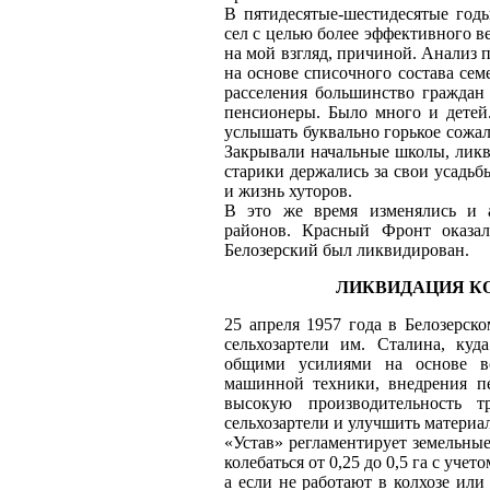
В пятидесятые-шестидесятые год
сел с целью более эффективного ве
на мой взгляд, причиной. Анализ 
на основе списочного состава сем
расселения большинство граждан 
пенсионеры. Было много и дете
услышать буквально горькое сожал
Закрывали начальные школы, ликв
старики держались за свои усадьб
и жизнь хуторов.
В это же время изменялись и а
районов. Красный Фронт оказал
Белозерский был ликвидирован.
ЛИКВИДАЦИЯ КО
25 апреля 1957 года в Белозерск
сельхозартели им. Сталина, ку
общими усилиями на основе вс
машинной техники, внедрения пе
высокую производительность т
сельхозартели и улучшить материа
«Устав» регламентирует земельные
колебаться от 0,25 до 0,5 га с уче
а если не работают в колхозе ил