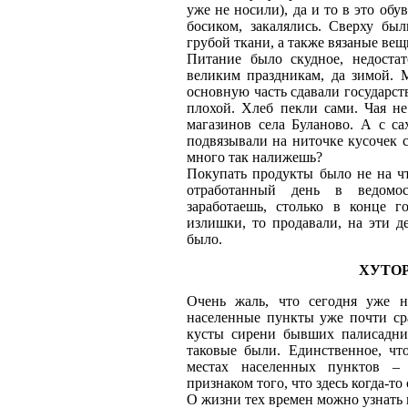
уже не носили), да и то в это обу
босиком, закалялись. Сверху бы
грубой ткани, а также вязаные вещ
Питание было скудное, недоста
великим праздникам, да зимой. 
основную часть сдавали государст
плохой. Хлеб пекли сами. Чая н
магазинов села Буланово. А с са
подвязывали на ниточке кусочек с
много так налижешь?
Покупать продукты было не на чт
отработанный день в ведомос
заработаешь, столько в конце г
излишки, то продавали, на эти де
было.
ХУТОР
Очень жаль, что сегодня уже н
населенные пункты уже почти сра
кусты сирени бывших палисадни
таковые были. Единственное, чт
местах населенных пунктов – 
признаком того, что здесь когда-то
О жизни тех времен можно узнать 