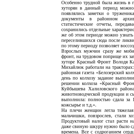
Особенно трудной была жизнь в 
хуторян в данный период можно 
появлялись заметки о труженик
документы в районном архив
статистические отчеты, переда
сохранились отдельные характери
же об этом периоде можно узнать
переселившихся сюда после ликви
по этому периоду позволяет воссо
Взрослых мужчин сразу же мобил
фронт, на трудовом поприще их за
хуторе Красный Фронт Володя К
Михайлюк работали на тракторах: 
районная газета «Белозерский кол
день по колхозу задание выполн
решении колхоза «Красный Фрон
Куйбышева Халиловского района
животноводческой продукции и сыр
выполнила: полностью сдала за 1
кожсырье и т.д.».
На плечи женщин легла тяжелая
мальчишки, повзрослев, стали х
Продуктовый налог стал расти на
даже свиную шкуру нужно было сд
времена. Все с содроганием серд