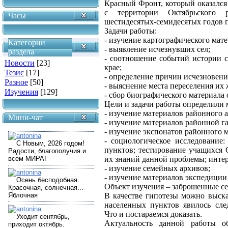
Красный Фронт, который оказался
с территории Октябрьского 
Часы
шестидесятых-семидесятых годов 
Задачи работы:
- изучение картографического мат
Категории
- выявление исчезнувших сел;
раздела
- соотношение событий истории 
Новости
[23]
крае;
Тезис
[17]
- определение причин исчезновени
Разное
[50]
- выяснение места переселения их 
Изучения
[129]
- сбор биографического материала 
Цели и задачи работы определили 
- изучение материалов районного а
Мини-чат
- изучение материалов районной га
- изучение экспонатов районного м
- социологическое исследование
пунктов; тестирование учащихся 
их знаний данной проблемы; интер
- изучение семейных архивов;
- изучение материалов экспедици
Объект изучения – заброшенные се
В качестве гипотезы можно выска
населенных пунктов явилось сле
Что и постараемся доказать.
Актуальность данной работы об