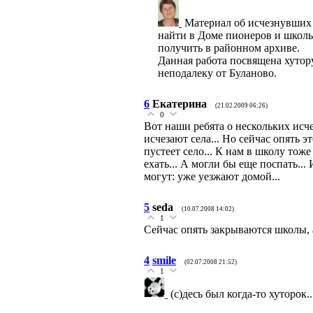
Материал об исчезнувших 
найти в Доме пионеров и школ
получить в районном архиве.
Данная работа посвящена хуто
неподалеку от Буланово.
6
Екатерина
(21.02.2009 06:26)
0
Вот наши ребята о нескольких исче
исчезают села... Но сейчас опять э
пустеет село... К нам в школу тоже
ехать... А могли бы еще поспать..
могут: уже уезжают домой...
5
seda
(10.07.2008 14:02)
1
Сейчас опять закрываются школы, а
4
smile
(02.07.2008 21:52)
1
(с)десь был когда-то хуторок...