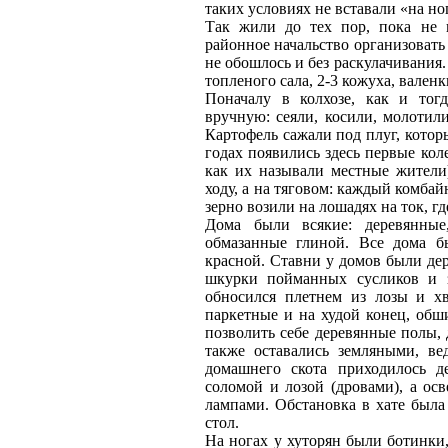
таких условиях не вставали «на но
Так жили до тех пор, пока не н
районное начальство организовать 
не обошлось и без раскулачивания.
топленого сала, 2-3 кожуха, валенк
Поначалу в колхозе, как и тог
вручную: сеяли, косили, молотил
Картофель сажали под плуг, котор
годах появились здесь первые кол
как их называли местные жители
ходу, а на тяговом: каждый комба
зерно возили на лошадях на ток, г
Дома были всякие: деревянные
обмазанные глиной. Все дома б
красной. Ставни у домов были дер
шкурки пойманных сусликов и з
обносился плетнем из лозы и х
паркетные и на худой конец, об
позволить себе деревянные полы, 
также оставались земляными, в
домашнего скота приходилось д
соломой и лозой (дровами), а ос
лампами. Обстановка в хате была
стол.
На ногах у хуторян были ботинки,