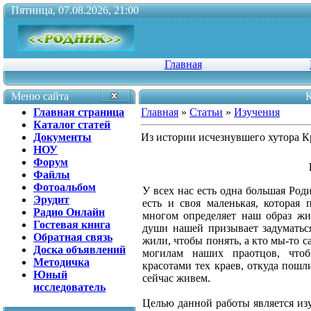
Пятница, 07.08.2026, 21:00
Главная
Меню сайта
К
Главная страница
Главная
»
Статьи
»
Изучения
Каталог статей
Документы
Из истории исчезнувшего хутора 
НОУ
Форум
Файлы
Фотоальбом
У всех нас есть одна большая Род
Эрудит
есть и своя маленькая, которая 
Радио Онлайн
многом определяет наш образ жи
Гостевая книга
души нашей призывает задуматься
Обратная связь
жили, чтобы понять, а кто мы-то с
Доска объявлений
могилам наших праотцов, чтоб
Методичка
красотами тех краев, откуда пошл
Юный
сейчас живем.
исследователь
Целью данной работы является из