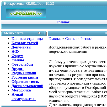
Воскресенье, 09.08.2026, 19:53
Главная
Меню сайта
К
Главная страница
Главная
»
Статьи
»
Разное
Каталог статей
Документы
Исследовательская работа в рамках
НОУ
творческого мышления
Форум
Файлы
Любому учителю приходится вести
Фотоальбом
изучения причинно-следственных 
Эрудит
путем моделировать те или иные п
Радио Онлайн
оптимальных результатов при пом
Гостевая книга
преподавания. Исследовательская 
Обратная связь
творческого потенциала учащихся.
Доска объявлений
общество учащихся в Октябрьской 
Методичка
моей экспериментальной работы ст
Юный
научного общества учащихся (НОУ 
исследователь
мышления».
Деятельность, порождающая нечто