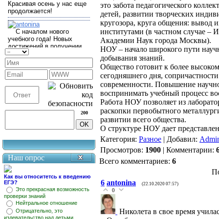
это забота педагогического коллек
детей, развитии творческих инди
кругозора, круга общения: вывод и
институтами (в частном случае – 
Академии Наук города Москвы).
НОУ – начало широкого пути научн
добывания знаний.
Общество готовит к более высоко
сегодняшнего дня, сопричастност
современности. Повышение научно
воспринимать учебный процесс в
Работа НОУ позволяет из лаборато
раскопки первобытного металлурги
200
развитии всего общества.
О структуре НОУ дает представлен
Категория
:
Разное
|
Добавил
:
Admin
Просмотров
:
1900
|
Комментарии
:
Наш опрос
Всего комментариев
:
6
П
Как вы относитетсь к введению
6
antonina
ЕГЭ?
(22.10.2020 07:57)
Это прекрасная возможность
0
проверки знаний
Нейтральное отношение
Николета в свое время учила
Отрицательно, это
издевательство над детьми