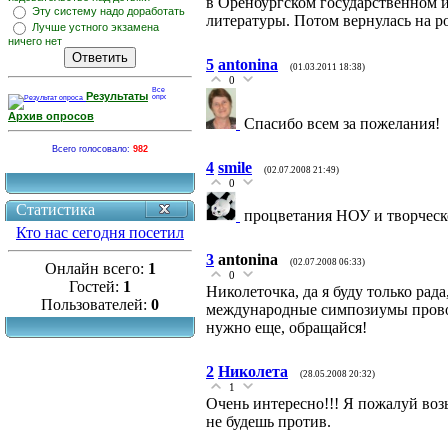
в Оренбургском государственном и
Эту систему надо доработать
литературы. Потом вернулась на р
Лучше устного экзамена
ничего нет
5
antonina
(01.03.2011 18:38)
0
Результаты
Архив опросов
Спасибо всем за пожелания!
Всего голосовало:
982
4
smile
(02.07.2008 21:49)
0
Статистика
процветания НОУ и творческо
Кто нас сегодня посетил
3
antonina
(02.07.2008 06:33)
Онлайн всего:
1
0
Гостей:
1
Николеточка, да я буду только рад
Пользователей:
0
международные симпозиумы провод
нужно еще, обращайся!
2
Николета
(28.05.2008 20:32)
1
Очень интересно!!! Я пожалуй возь
не будешь против.