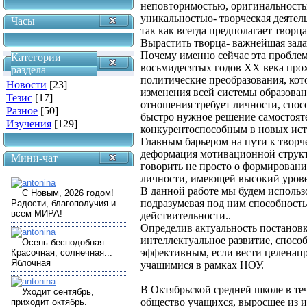
неповторимостью, оригинальность
уникальностью- творческая деятел
Часы
так как всегда предполагает творца
Вырастить творца- важнейшая зада
Почему именно сейчас эта проблем
Категории
восьмидесятых годов ХХ века прох
раздела
политические преобразования, кот
Новости
[23]
изменения всей системы образова
Тезис
[17]
отношения требует личности, спос
Разное
[50]
быстро нужное решение самостояте
Изучения
[129]
конкурентоспособным в новых ист
Главным барьером на пути к творч
деформация мотивационной структ
Мини-чат
говорить не просто о формировани
личности, имеющей высокий урове
В данной работе мы будем использ
подразумевая под ним способност
действительности..
Определив актуальность постановк
интеллектуальное развитие, спосо
эффективным, если вести целенап
учащимися в рамках НОУ.
В Октябрьской средней школе в те
общество учащихся, выросшее из и