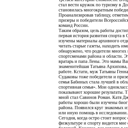
стал вести кружок по туризму в Д
становилась многократным победи
Проанализировав таблицу, отметим
призеры и победители Всероссийс
команд России.
Таким образом, цель работы дости
первая история развития спорта в
изучены материалы архивного отд
читать старые газеты, находить и
обнаружено, что родители многи
спортсменами района и области. 
вратарь и папа Лены. Это мамы Ва
знаменитейшая Татьяна Архипова,
работе. Кстати, муж Татьяны Генн
Судаковы тоже победители и призе
семья Бабиных стала лучшей в обла
спортивная семья». Мои одноклас
показывают хорошие результаты. Т
мной стал Савинов Роман. Катя Джи
работы хорошо были изучены био
района. Появился круг знакомых из
или иную помощь в исследовании.
Сегодня, когда остро стоит вопрос
физкультуре и спорту видится мне