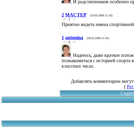
И родственников особенно пр
2
MACTEP
(19.04.2008 15:10)
1
Приятно видеть имена спортивной
1
antonina
(28.03.2008 14:45)
0
Надеюсь, даже краткое изло
познакомиться с историей спорта 
классных часах.
Добавлять комментарии могут
[
Рег
Copyri