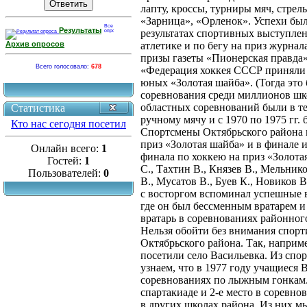
лапту, кроссы, турниры мяч, стрел
«Зарница», «Орленок». Успехи был
Результаты
результатах спортивных выступле
Архив опросов
атлетике и по бегу на приз журна
призы газеты «Пионерская правда» 
Всего голосовало:
678
«Федерация хоккея СССР приняли 
юных «Золотая шайба». (Тогда это
соревнования среди миллионов шк
областных соревнований были в те
Статистика
ручному мячу и с 1970 по 1975 гг.
Кто нас сегодня посетил
Спортсмены Октябрьского района 
приз «Золотая шайба» и в финале
Онлайн всего:
1
финала по хоккею на приз «Золота
Гостей:
1
С., Тахтин В., Князев В., Мельник
Пользователей:
0
В., Мусатов В., Буев К., Новиков 
с восторгом вспоминал успешные 
где он был бессменным вратарем и
вратарь в соревнованиях районного
Нельзя обойти без внимания спорт
Октябрьского района. Так, наприм
посетили село Васильевка. Из сп
узнаем, что в 1977 году учащиеся
соревнованиях по лыжным гонкам. 
спартакиаде и 2-е место в соревно
в других школах района. Из них 