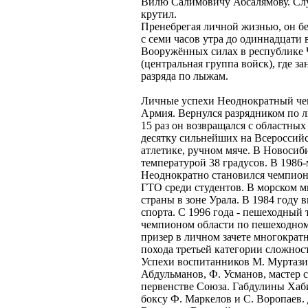
Вилю Салимовичу Абсалямову. Слу
крутил.
Пренебрегая личной жизнью, он бег
с семи часов утра до одиннадцати
Вооружённых силах в республике 
(центральная группа войск), где з
разряда по лыжам.
Личные успехи Неоднократный чем
Армия. Вернулся разрядником по 
15 раз он возвращался с областных
десятку сильнейших на Всероссийс
атлетике, ручном мяче. В Новосиб
температурой 38 градусов. В 1986-
Неоднократно становился чемпион
ГТО среди студентов. В морском м
страны в зоне Урала. В 1984 году
спорта. С 1996 года - пешеходный 
чемпионом области по пешеходном
призер в личном зачете многократн
похода третьей категории сложност
Успехи воспитанников М. Муртази
Абдульманов, Ф. Усманов, мастер сп
первенстве Союза. Габдулины Хаби
боксу Ф. Маркелов и С. Воропаев.