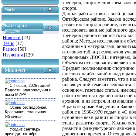
тренеров, спортсменов - земляков 
спорта.
Часы
Данная работа ставит своей целью:
Октябрьском районе. Задачи иссле
развитию спорта в районе; изучит
Категории
исследовать данные районного арх
раздела
тренеров района и записать их во
Новости
[23]
района; Методы исследования обус
Тезис
[17]
архивными материалами; анализ ма
Разное
[50]
итоговых таблиц результатов учащ
Изучения
[129]
проводимых ДЮСШ.; интервью, б
Объектом исследования является и
Предмет исследования: спортивно 
Мини-чат
внесших наибольший вклад в разви
района. Следует заметить, что в н
посвященной теме исследования. П
основном, газетные статьи, имеющ
работа является первой попыткой 
архивов, и из встреч, и из анализ
В работе кроме Введения и Заключ
районе в 1930-1970 годы» и «С по
основные вехи развития спорта в 
этапы развития спорта. Кратко ост
развитии физкультурного движения
довоенного времени. О тех днях с