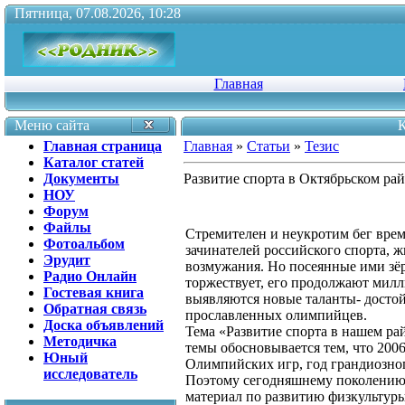
Пятница, 07.08.2026, 10:28
Главная
Меню сайта
К
Главная страница
Главная
»
Статьи
»
Тезис
Каталог статей
Документы
Развитие спорта в Октябрьском ра
НОУ
Форум
Файлы
Стремителен и неукротим бег врем
Фотоальбом
зачинателей российского спорта, 
Эрудит
возмужания. Но посеянные ими зёр
Радио Онлайн
торжествует, его продолжают милл
Гостевая книга
выявляются новые таланты- досто
Обратная связь
прославленных олимпийцев.
Доска объявлений
Тема «Развитие спорта в нашем ра
Методичка
темы обосновывается тем, что 2006
Юный
Олимпийских игр, год грандиозно
исследователь
Поэтому сегодняшнему поколению 
материал по развитию физкультуры