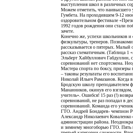
выступления школ в различных со
Можем отметить, что наивысшего 
Гумбета. На проходившем 9-12 июн
оздоровительном фестивале «Прези
1992 годов рождения они стали по
зачете.
Конечно же, успехи школьников и 
физкультуры, тренеров. Познакоми
рассказывается о пятерых. Малый о
рассказ схематичным. (Таблица 1 
Эльберт Хайбуллович Габдуллин, с
соревнований нет спортсмена. Не
Мастера спорта по боксу, призеры 
– таковы результаты его воспитанн
Николай Ильич Рамазанов. Когда 
Бродскую школу преподавателем ф
Мананников, окинув его взглядом, 
учитель». Ошибся! 15 раз (!) воз
соревнований, не раз попадал в д
соревнований. Команда его ученик
ГТО. Андрей Бондарев- чемпион Ро
Александр Николаевич Коваленко 
администрации района. Неоднокра
и зимнему многоборью ГТО. Пять к
третьей категории сложности. Втор