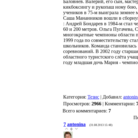
Баловнев. Валерий, его сын, мастер
кикбоксингу и рукопаш ному бою, 
учеников в 75-м выиграла зимнее 
Саша Мананников вошли в сборную
: Андрей Бондарев в 1984-м стал ч
60 и 200 метров. Ольга Пугачева, 
многократные чемпионы области п
1999 года по совместительству ста
школьников. Команда становилась
соревнований. В 2002 году старша
областного туристского слёта уча
году младшая дочь Мария - чемпион
Категория
:
Тезис
|
Добавил
:
antonin
Просмотров
:
2966
|
Комментарии
:
Всего комментариев
:
7
П
7
antonina
(31.08.2013 15:48)
0