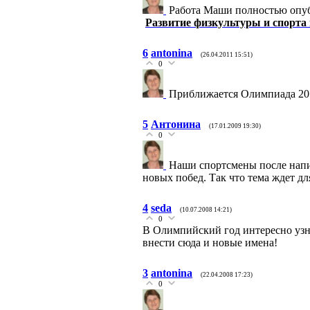
Работа Маши полностью оп
Развитие физкультуры и спорта
6
antonina
(26.04.2011 15:51)
0
Приближается Олимпиада 2012
5
Антонина
(17.01.2009 19:30)
0
Наши спортсмены после напи
новых побед. Так что тема ждет д
4
seda
(10.07.2008 14:21)
0
В Олимпийский год интересно узн
внести сюда и новые имена!
3
antonina
(22.04.2008 17:23)
0