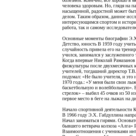
болезней. Конечно, все хорошо в м
человека здоровым. Но, глядя на п
насыщенной, радостной может бы
делом. Таким образом, данное исс
интересующимся спортом и историе
работа, так и самому исследовател
Основные моменты биографии Э.Х
Детство, юность В 1959 году учить
случайность привела его на трениро
учился, занимался у заслуженного 
Когда впервые Николай Рамазанов
физкультуры после двухмесячных 
учителей, тогдашний директор Т.В.
подумал: «Не было учителя, и это 
1970 года.: «У меня были свои лы
баскетбольную и волейбольную». 
стрелок» – выбил 45 очков из 50 и
первое место в беге на лыжах на д
Начало спортивной деятельности К
В 1966 году Э.Х. Габдуллина напр
Начал заниматься гирями. Основате
бывшего ветврача колхоза «Алга» 
Взаимоотношения с учениками инт