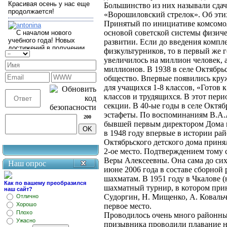
Большинство из них называли сда
«Ворошиловский стрелок». Об этих
Принятый по инициативе комсомол
основой советской системы физиче
развитии. Если до введения компл
физкультурников, то в первый же г
увеличилось на миллион человек, а
миллионов. В 1938 в селе Октябрь
общество. Впервые появились круж
для учащихся 1-8 классов, «Готов 
классов и трудящихся. В этот пер
секции. В 40-ые годы в селе Октя
эстафеты. По воспоминаниям В.А.
200
бывшей первым директором Дома п
в 1948 году впервые в истории ра
Октябрьского детского дома приня
2-ое место. Подтверждением тому с
Веры Алексеевны. Она сама до сих
Наш опрос
июне 2006 года в составе сборной 
шахматам. В 1951 году в Чкалове 
Как по вашему преобразился
шахматный турнир, в котором прин
наш сайт?
Судоргин, Н. Мищенко, А. Ковальч
Отлично
Хорошо
первое место.
Плохо
Проводилось очень много районны
Ужасно
призывника проводили плавание на