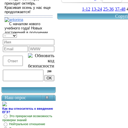
1-12
13-24
25-36
37-48
Copyri
200
Наш опрос
Как вы относитетсь к введению
ЕГЭ?
Это прекрасная возможность
проверки знаний
Нейтральное отношение