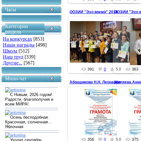
Часы
ООЗИИ "Эхо времн" 2018
ООЗИИ "Эхо в
Категории
раздела
25.04.2018
25
На конкурсах
[853]
Участники игры с жюри и
Победитель в
Наши награды
[498]
ведущими
Ни
Школа
[512]
antonina
Наш труд
[339]
Другие...
[567]
391
0
5.0
363
Мини-чат
Абрашикова Н.Н. Леонардо
Жиляева Анна
21.02.2018
21
antonina
356
0
5.0
375