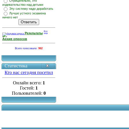
Отрицательно, это
издевательство над детьми
Эту систему надо доработать
Лучше устного экзамена
ничего нет
Результаты
Архив опросов
Всего голосовало:
982
Статистика
Кто нас сегодня посетил
Онлайн всего:
1
Гостей:
1
Пользователей:
0