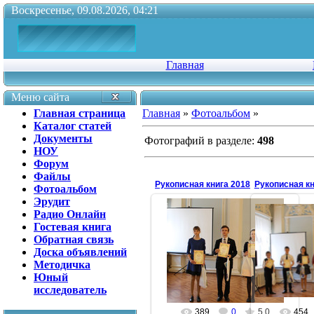
Воскресенье, 09.08.2026, 04:21
Главная
Меню сайта
Главная страница
Главная
»
Фотоальбом
»
Каталог статей
Документы
Фотографий в разделе
:
498
НОУ
Форум
Файлы
Рукописная книга 2018
Рукописная кн
Фотоальбом
Эрудит
Радио Онлайн
Гостевая книга
11.05.2018
Обратная связь
11
Доска объявлений
София Байгильдина (слева)
Методичка
antonina
Юный
исследователь
389
0
5.0
454