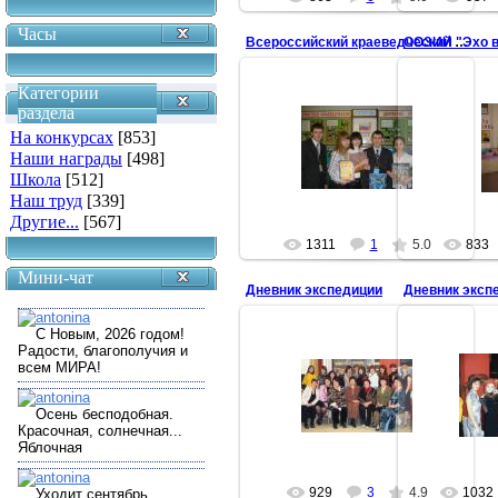
Часы
ООЗИИ "Эхо в
Всероссийский краеведческий конкурс 2009
Категории
13
раздела
15.04.2009
Награждение
На конкурсах
[853]
"РОДНИК" Ан
Оренбуржцы с наградами
Наши награды
[498]
Кавревой. А
antonina
Москве ... ей
Школа
[512]
Наш труд
[339]
Другие...
[567]
1311
1
5.0
833
Мини-чат
Дневник экспедиции
Дневник эксп
13.02.2009
13
Участники презентации сборника
Почти
"Дневник экспедиции
antonina
929
3
4.9
1032