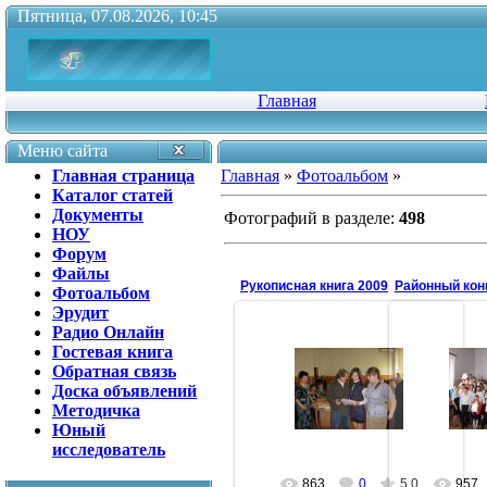
Пятница, 07.08.2026, 10:45
Главная
Меню сайта
Главная страница
Главная
»
Фотоальбом
»
Каталог статей
Документы
Фотографий в разделе
:
498
НОУ
Форум
Файлы
Рукописная книга 2009
Фотоальбом
Эрудит
Радио Онлайн
Гостевая книга
Обратная связь
16.05.2009
12
Доска объявлений
antonina
Методичка
Юный
исследователь
863
0
5.0
957