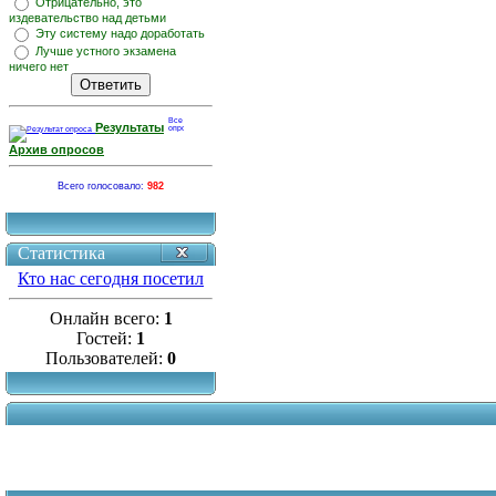
Отрицательно, это
издевательство над детьми
Эту систему надо доработать
Лучше устного экзамена
ничего нет
Результаты
Архив опросов
Всего голосовало:
982
Статистика
Кто нас сегодня посетил
Онлайн всего:
1
Гостей:
1
Пользователей:
0