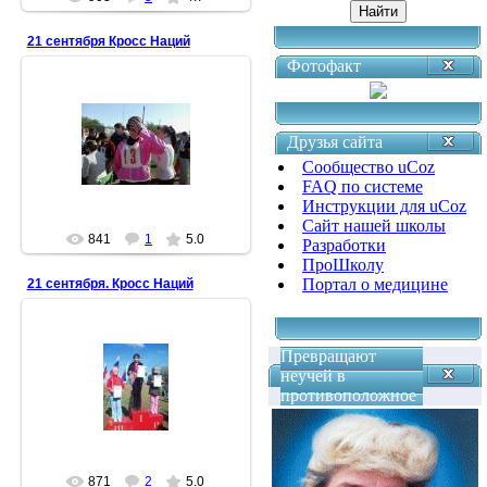
21 сентября Кросс Наций
Фотофакт
26.09.2008
Друзья сайта
Счастливый номер...
Сообщество uCoz
Антонина
FAQ по системе
Инструкции для uCoz
Сайт нашей школы
841
1
5.0
Разработки
ПроШколу
Портал о медицине
21 сентября. Кросс Наций
Превращают
22.09.2008
неучей в
Победительницы
противоположное
Антонина
871
2
5.0