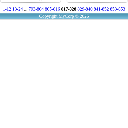
1-12
13-24
...
793-804
805-816
817-828
829-840
841-852
853-853
Copyright MyCorp © 2026