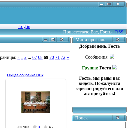
Log in
Приветствую Вас
,
Гость
·
RSS
Мини профиль
Добрый день, Гость
Сообщения:
раницы
:
«
1
2
...
67
68
69
70
71
72
»
Группа:
Гости
Общее собрание НОУ
Гость, мы рады вас
видеть. Пожалуйста
зарегистрируйтесь или
авторизуйтесь!
09.10.2008
1 группа
Антонина
Поиск
903
3
4.7