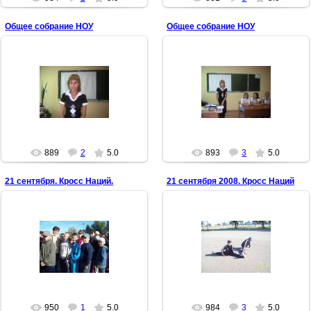
Общее собрание НОУ
Общее собрание НОУ
09.10.2008
09.10.2008
Анастасия Судакова три года
Отчет председателя НОУ
возглавляла Совет НОУ "Родник"
Анастасии Судаковой, 11-а
Антонина
Антонина
889
2
5.0
893
3
5.0
21 сентября. Кросс Наций.
21 сентября 2008. Кросс Наций
22.09.2008
22.09.2008
Братья Сальтяшевы, уже наши
4-а к соревнованиям готов!
знакомые
Антонина
Антонина
950
1
5.0
984
3
5.0