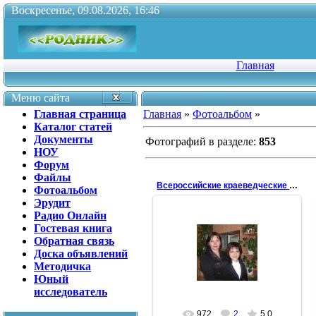
Воскресенье, 09.08.2026, 16:46
Главная
Меню сайта
Главная страница
Главная
»
Фотоальбом
»
Каталог статей
Документы
Фотографий в разделе
:
853
НОУ
Форум
Файлы
Всероссийские краеведческие чтения
Фотоальбом
Эрудит
Радио Онлайн
18.10.2008
Гостевая книга
Ура! Ура! Еще одна участница
Обратная связь
НОУ в Москве!! Воспитанница
Доска объявлений
Татьяны Александровны Грубской
Методичка
Валя Муравлева по итогам заоч...
Юный
Антонина
исследователь
972
2
5.0