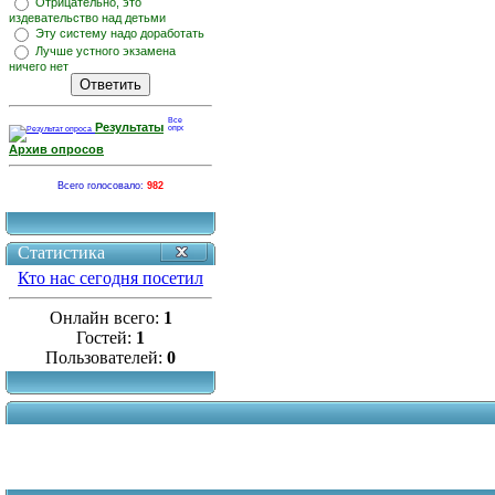
Отрицательно, это
издевательство над детьми
Эту систему надо доработать
Лучше устного экзамена
ничего нет
Результаты
Архив опросов
Всего голосовало:
982
Статистика
Кто нас сегодня посетил
Онлайн всего:
1
Гостей:
1
Пользователей:
0