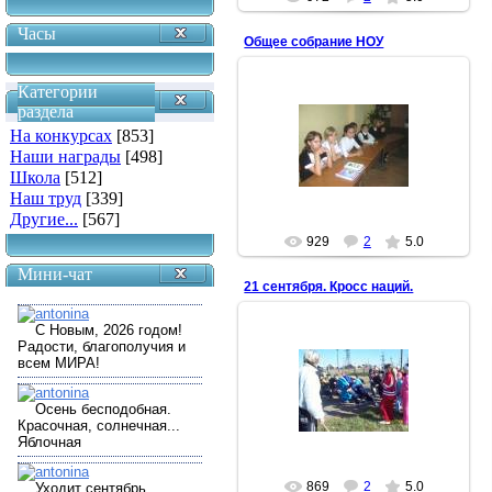
Часы
Общее собрание НОУ
Категории
раздела
09.10.2008
На конкурсах
[853]
2 группа
Наши награды
[498]
Антонина
Школа
[512]
Наш труд
[339]
Другие...
[567]
929
2
5.0
Мини-чат
21 сентября. Кросс наций.
22.09.2008
Старт мальчиков 3-4 классов.
Антонина
869
2
5.0