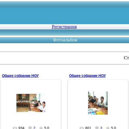
Регистрация
Фотоальбом
Ст
Общее собрание НОУ
Общее собрание НОУ
09.10.2008
09.10.2008
Раксана Асташова избрана новым
3 группа
Председателем Совета НОУ
Антонина
Антонина
934
2
5.0
801
3
5.0