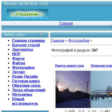
Четверг, 06.08.2026, 14:29
Главная
Меню сайта
Главная страница
Главная
»
Фотоальбом
»
Каталог статей
Документы
Фотографий в разделе
:
567
НОУ
Форум
Файлы
Радуга нового года
Открытие елки
Фотоальбом
Эрудит
Радио Онлайн
Гостевая книга
02.01.2018
26
Обратная связь
Доска объявлений
2 января 2018 года
Октябрьск
Методичка
antonina
Юный
исследователь
470
0
5.0
442