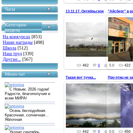
Часы
13.11.17. Октябрьское
"Айсберг" в р
Категории
раздела
14.11.2017
15
На конкурсах
[853]
Аллея Славы
Наши награды
[498]
antonina
Школа
[512]
Наш труд
[339]
Другие...
[567]
462
0
5.0
422
Мини-чат
Такая вот тучка...
Про птиц не 
04.06.2017
2 июня 2017, Октябрьское. Фото
15
Анастасии Разгулиной.
Движется с юга на север на
восточной части небосклона.
antonina
442
0
0.0
450