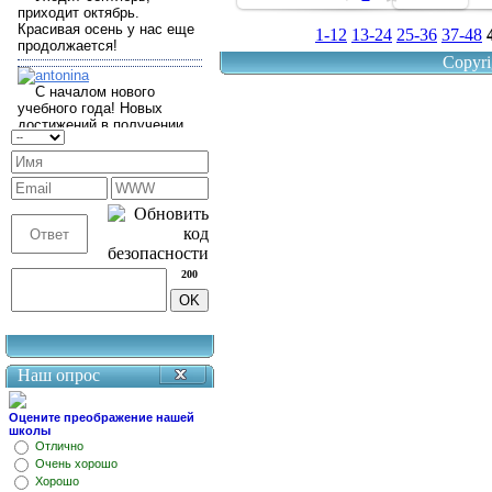
1-12
13-24
25-36
37-48
Copyri
200
Наш опрос
Оцените преображение нашей
школы
Отлично
Очень хорошо
Хорошо