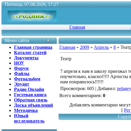
Пятница, 07.08.2026, 17:27
Главная
Меню сайта
Главная страница
Главная
»
2009
»
Апрель
»
8
» Теат
Каталог статей
Документы
Театр
НОУ
Форум
7 апреля к нам в школу приезжал те
Файлы
поучительно, класно!!!!! Артисты 
Фотоальбом
нам понравилось!!!!!!
Эрудит
Просмотров
: 605 |
Добавил
:
pelage
Радио Онлайн
Гостевая книга
Всего комментариев
:
0
Обратная связь
Добавлять комментарии могут
Доска объявлений
[
Рег
Методичка
Юный
Copyri
исследователь