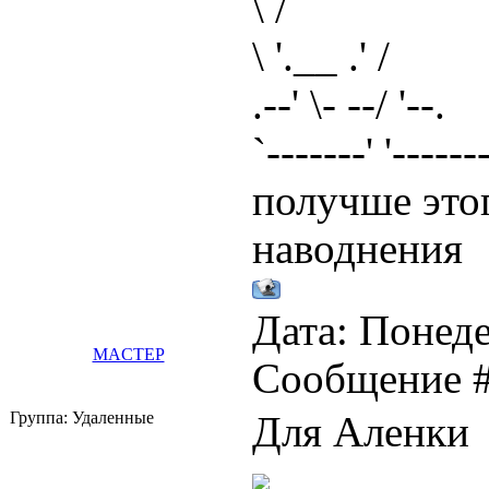
\ /
\ '.__ .' /
.--' \- --/ '--.
`-------' '---
получше этог
наводнения
Дата: Понеде
MACTEP
Сообщение 
Группа: Удаленные
Для Аленки