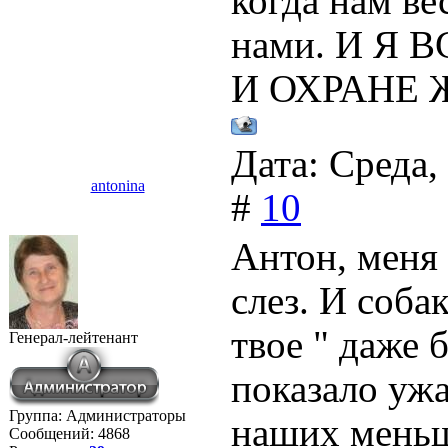
когда нам ве
нами. И Я
И ОХРАНЕ 
Дата: Среда,
antonina
#
10
Антон, меня
слез. И соба
твое " даже 
Генерал-лейтенант
показало уж
Группа: Администраторы
наших меньш
Сообщений:
4868