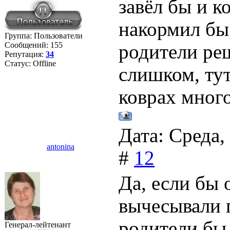
завёл бы и к
накормил бы,
Группа: Пользователи
Сообщений:
155
родители реш
Репутация:
34
Статус:
Offline
слишком, тут
коврах много
Дата: Среда,
antonina
#
12
Да, если бы 
вычесывали п
родители бы 
Генерал-лейтенант