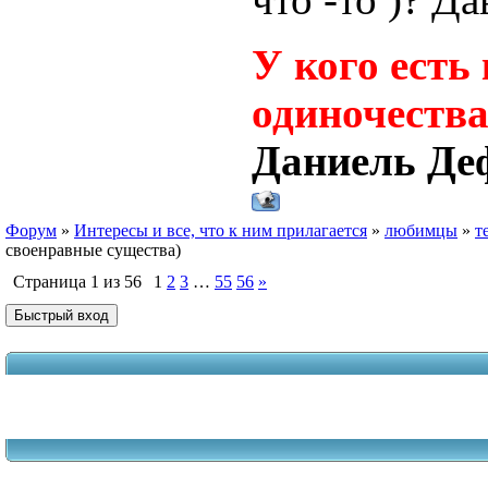
что -то )? Д
У кого есть
одиночеств
Даниель Де
Форум
»
Интересы и все, что к ним прилагается
»
любимцы
»
т
своенравные существа)
Страница
1
из
56
1
2
3
…
55
56
»