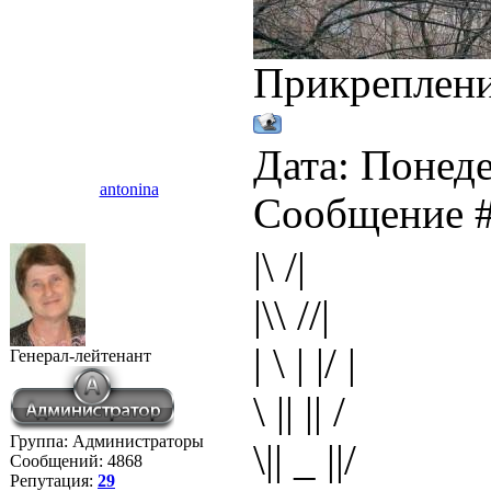
Прикреплен
Дата: Понеде
antonina
Сообщение 
|\ /|
|\\ //|
| \ | |/ |
Генерал-лейтенант
\ || || /
Группа: Администраторы
\|| _ ||/
Сообщений:
4868
Репутация:
29