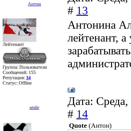
Антон
#
13
Антонина Але
лейтенант, а
Лейтенант
зарабатывать
администрат
Группа: Пользователи
Сообщений:
155
Репутация:
34
Статус:
Offline
Дата: Среда,
smile
#
14
Quote
(
Антон
)