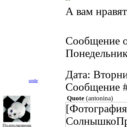
А вам нравят
Сообщение о
Понедельник,
Дата: Вторни
smile
Сообщение 
Quote
(
antonina
)
[Фотографи
СолнышкоПр
Подполковник