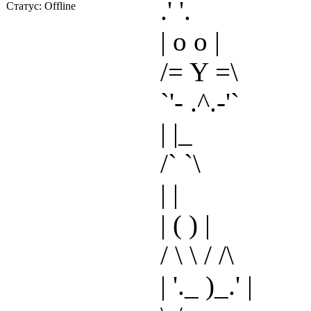
.' '.
Статус:
Offline
| o o |
/= Y =\
`'- .^.-'`
| |_
/` `\
| |
| ( ) |
/ \ \ / /\
| '._ )_.' |