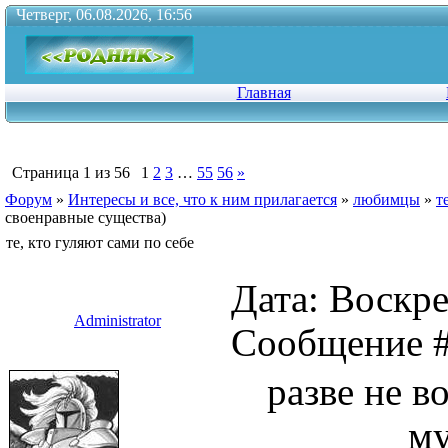
Четверг, 06.08.2026, 16:56
Главная
Страница
1
из
56
1
2
3
…
55
56
»
Форум
»
Интересы и все, что к ним прилагается
»
любимцы
»
т
своенравные существа)
те, кто гуляют сами по себе
Дата: Воскре
Administrator
Сообщение 
разве не в
му