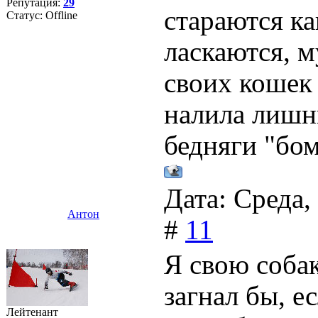
Репутация:
29
стараются ка
Статус:
Offline
ласкаются, м
своих кошек
налила лишни
бедняги "бо
Дата: Среда,
Антон
#
11
Я свою собак
загнал бы, е
Лейтенант