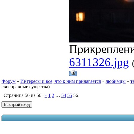
Прикреплен
6311326.jpg
Форум
»
Интересы и все, что к ним прилагается
»
любимцы
»
т
своенравные существа)
Страница
56
из
56
«
1
2
…
54
55
56