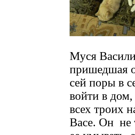
Муся Васили
пришедшая о
сей поры в с
войти в дом,
всех троих н
Васе. Он не 