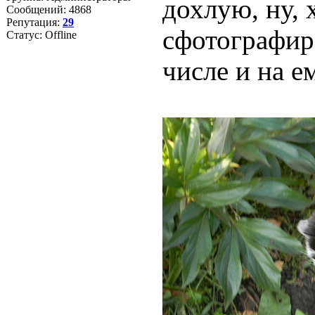
дохлую, ну, 
Сообщений:
4868
Репутация:
29
сфотографир
Статус:
Offline
числе и на ем