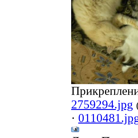
Прикреплен
2759294.jpg
·
0110481.jp