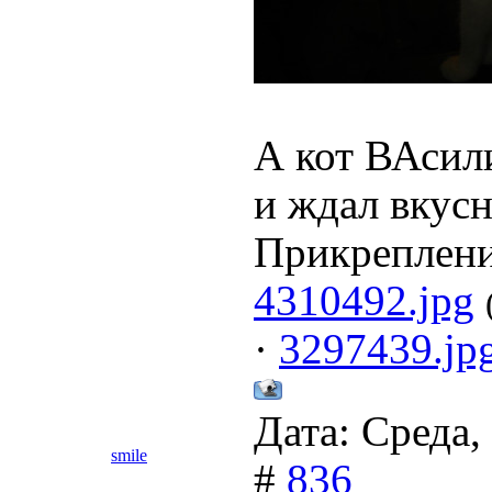
А кот ВАсили
и ждал вкусн
Прикреплен
4310492.jpg
·
3297439.jp
Дата: Среда,
smile
#
836