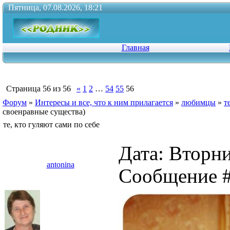
Пятница, 07.08.2026, 18:21
Главная
Страница
56
из
56
«
1
2
…
54
55
56
Форум
»
Интересы и все, что к ним прилагается
»
любимцы
»
т
своенравные существа)
те, кто гуляют сами по себе
Дата: Вторни
antonina
Сообщение 