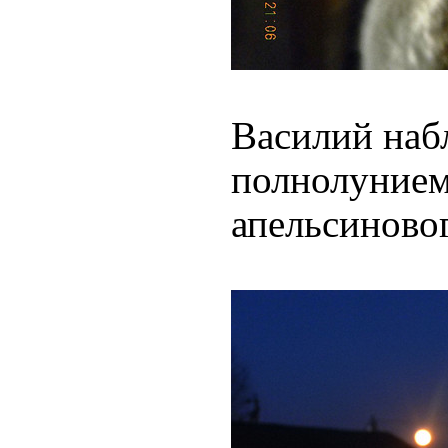
Василий наб
полнолунием
апельсиновог