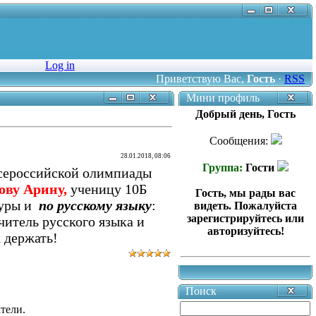
Log in
Приветствую Вас
,
Гость
·
RSS
Мини профиль
Добрый день, Гость
Сообщения:
28.01.2018, 08:06
Группа:
Гости
сероссийской олимпиады
ову Арину,
ученицу 10Б
Гость, мы рады вас
туры и
по русскому языку
:
видеть. Пожалуйста
зарегистрируйтесь или
учитель русского языка и
авторизуйтесь!
 держать!
Поиск
тели.