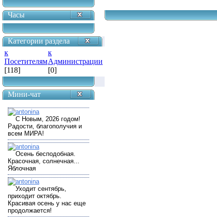
Часы
Категории раздела
к
к
Посетителям
Администрации
[118]
[0]
Мини-чат