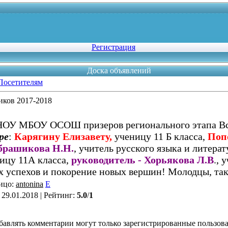
Регистрация
Доска объявлений
Посетителям
иков 2017-2018
 НОУ МБОУ ОСОШ призеров регионального этапа В
ре
:
Карягину Елизавету,
ученицу 11 Б класса,
Поп
Абрашикова Н.Н.
, учитель русского языка и литера
ицу 11А класса,
руководитель - Хорьякова Л.В
., 
х успехов и покорение новых вершин! Молодцы, так
ицо
:
antonina
E
: 29.01.2018 |
Рейтинг
:
5.0
/
1
бавлять комментарии могут только зарегистрированные пользова