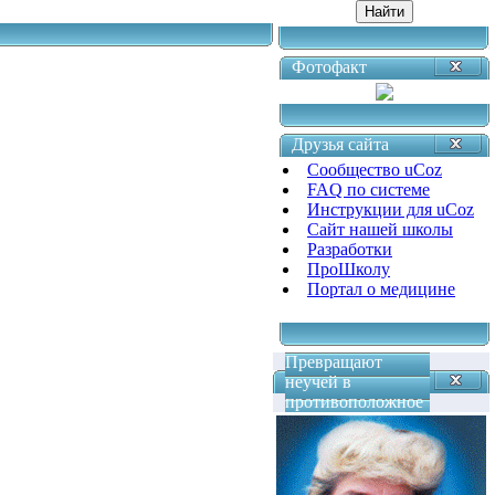
Фотофакт
Друзья сайта
Сообщество uCoz
FAQ по системе
Инструкции для uCoz
Сайт нашей школы
Разработки
ПроШколу
Портал о медицине
Превращают
неучей в
противоположное