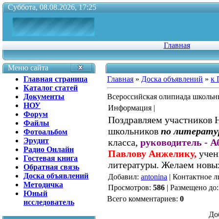
Суббота, 08.08.2026, 17:25
Главная
Меню сайта
Главная страница
Главная
»
Доска объявлений
»
к 
Каталог статей
Документы
Всероссийская олипиада школьн
НОУ
Информация |
Форум
Поздравляем участников
Файлы
школьников
по литерату
Фотоальбом
Эрудит
класса,
руководитель - 
Радио Онлайн
Павлову Анжелику,
учен
Гостевая книга
литературы. Желаем новы
Обратная связь
Доска объявлений
Добавил
:
antonina
|
Контактное л
Методичка
Просмотров
:
586
|
Размещено до
Юный
Всего комментариев
:
0
исследователь
До