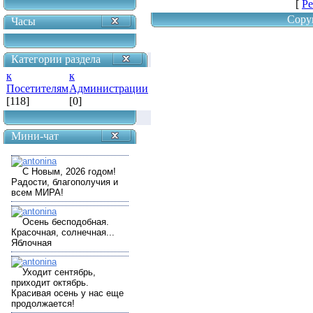
[
Ре
Copy
Часы
Категории раздела
к
к
Посетителям
Администрации
[118]
[0]
Мини-чат