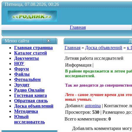
Пятница, 07.08.2026, 00:26
Главная
Меню сайта
Д
Главная страница
Главная
»
Доска объявлений
»
к 
Каталог статей
Документы
Летняя работа исследвателей
НОУ
Информация |
Форум
В районе продолжается и летом ра
Файлы
исследователей.
Фотоальбом
Эрудит
Так же доводятся до совершенств
Радио Онлайн
Лето - самое лучшее время для это
Гостевая книга
юных ученых.
Обратная связь
Добавил
:
antonina
|
Контактное л
Доска объявлений
Методичка
Просмотров
:
530
|
Размещено до
Юный
Всего комментариев
:
0
исследователь
Добавлять комментарии могу