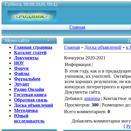
Суббота, 08.08.2026, 09:42
Главная
Меню сайта
Д
Главная страница
Главная
»
Доска объявлений
»
к 
Каталог статей
Документы
Конкурсы 2020-2021
НОУ
Информация |
Форум
В этом году, как и в предыдущи
Файлы
учеников, их учителей. Октябрь
Фотоальбом
всем хороших результатов, не в
Эрудит
конкурсах литературного и крае
Радио Онлайн
Документы сайта.
Гостевая книга
Добавил
:
antonina
|
Контактное л
Обратная связь
Просмотров
:
300
|
Размещено до
Доска объявлений
Методичка
Всего комментариев
:
0
Юный
исследователь
Добавлять комментарии могу
[
Ре