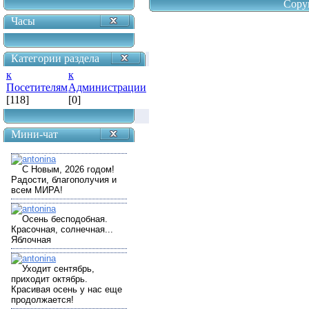
Copy
Часы
Категории раздела
к
к
Посетителям
Администрации
[118]
[0]
Мини-чат