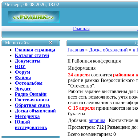
Четверг, 06.08.2026, 18:02
Главная
Меню сайта
Д
Главная страница
Главная
»
Доска объявлений
»
к 
Каталог статей
Документы
II Районная конференция
НОУ
Информация |
Форум
24 апреля
состоится
районная 
Файлы
работ в рамках Всероссийского 
Фотоальбом
"Отечество".
Эрудит
Работы заранее выставлены для 
Радио Онлайн
всех есть возможность, учтя по
Гостевая книга
свои исследования в плане офор
Обратная связь
С 15 апреля
принимаются на экс
Доска объявлений
буклеты.
Методичка
Добавил
:
antonina
|
Контактное л
Юный
Просмотров
:
712
|
Размещено до
исследователь
Всего комментариев
:
0