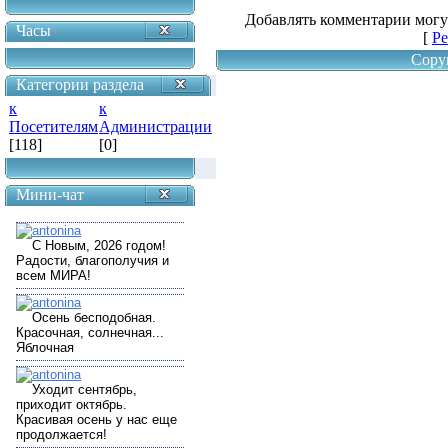
Добавлять комментарии могу
Часы
[
Ре
Copy
Категории раздела
к
к
Посетителям
Администрации
[118]
[0]
Мини-чат