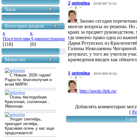
2
antonina
(23.09.2017 12:21)
0
Часы
Заново сегодня перечитыв
Категории раздела
многие вопросы не решены. Но ,
краях за предмет руководством,
к
к
где именно право одна из важн
Посетителям
Администрации
Дарья Ретунских из Краснооктяб
[118]
[0]
Галины Николаевны Чигориной.
результат, у того же учителя уч
краеведения введен как обязател
Мини-чат
1
antonina
(20.02.2016 10:13)
0
http://uooip.0pk.ru/
Добавлять комментарии могу
[
Ре
Copy