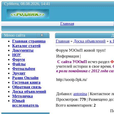
Суббота, 08.08.2026, 14:41
Главная
Меню сайта
Д
Главная страница
Главная
»
Доска объявлений
»
к 
Каталог статей
Документы
Форум УООиП живой труп!
НОУ
Информация |
Форум
С сайта УООиП
исчез раздел
Ф
Файлы
учителей истории в свое время.
Фотоальбом
в роли покойника с 2012 года 
Эрудит
Радио Онлайн
http://uooip.0pk.ru/
Гостевая книга
Обратная связь
Доска объявлений
Добавил
:
antonina
|
Контактное л
Методичка
Просмотров
:
779
|
Размещено до
Юный
исследователь
Всего комментариев
:
2
П