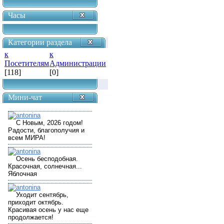
Часы
Категории раздела
к
к
Посетителям
Администрации
[118]
[0]
Мини-чат