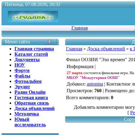
Пятница, 07.08.2026, 20:32
Главная
Меню сайта
Д
Главная страница
Главная
»
Доска объявлений
»
к 
Каталог статей
Документы
Финал ООЗИИ "Эхо времен" 20
НОУ
Информация |
Форум
27 марта
состоится финальная игра. Н
Файлы
МБОУ "Междугорная ООШ"
Фотоальбом
Добавил
:
antonina
|
Контактное л
Эрудит
Просмотров
:
760
|
Размещено до
Радио Онлайн
Гостевая книга
Всего комментариев
:
0
Обратная связь
Добавлять комментарии могу
Доска объявлений
[
Ре
Методичка
Юный
Copy
исследователь