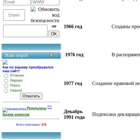
1966 год
Созданы про
200
1976 год
В распоряжен
Наш опрос
Как по вашему преобразился
наш сайт?
Отлично
Хорошо
1977 год
Создание правовой ин
Плохо
Ужасно
Результаты
Декабрь
Подписана деклараци
Архив опросов
1991 года
Всего голосовало:
678