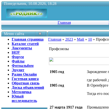
Понедельник, 10.08.2026, 18:28
Главная
Меню сайта
Главная страница
Главная
»
2023
»
Май
»
10
» Профс
Каталог статей
Документы
Профсоюзы
НОУ
Форум
Файлы
Фотоальбом
Эрудит
1905 год
Зарождение 
Радио Онлайн
Гостевая книга
где рабочий 
Обратная связь
1905 год
В Оренбурге
Доска объявлений
Методичка
Тогда его по
Юный
исследователь
27 марта 1917 года
Промышленно