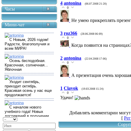
4
antonina
(06.07.2008 21:20)
0
Часы
Не умею прикреплять презен
Мини-чат
3
roz366
(28.06.2008 06:09)
0
Когда появится на страницах
2
antonina
(22.04.2008 17:06)
0
А презентация очень хороша
1
Clavok
(19.03.2008 15:24)
0
Удачи!
Добавлять комментарии могут
[
Рег
Copyri