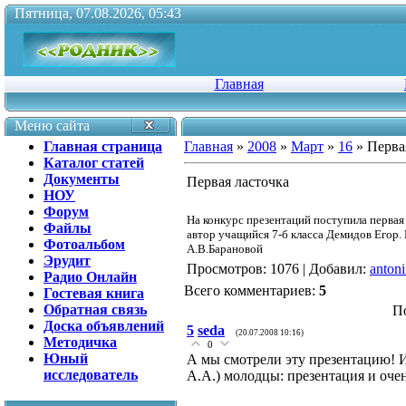
Пятница, 07.08.2026, 05:43
Главная
Меню сайта
Главная страница
Главная
»
2008
»
Март
»
16
» Перва
Каталог статей
Документы
Первая ласточка
НОУ
Форум
На конкурс презентаций поступила первая 
Файлы
автор учащийся 7-б класса Демидов Егор.
Фотоальбом
А.В.Барановой
Эрудит
Просмотров
: 1076 |
Добавил
:
anton
Радио Онлайн
Всего комментариев
:
5
Гостевая книга
Обратная связь
П
Доска объявлений
5
seda
(20.07.2008 10:16)
Методичка
0
Юный
А мы смотрели эту презентацию! И
исследователь
А.А.) молодцы: презентация и оче