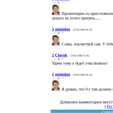
0
Презентации-то приготовили,
деньги не успел принять......
3
antonina
(21.03.2008 16:19)
0
Слава, поучаствуй сам. У теб
2
Clavok
(19.03.2008 15:26)
0
Удачи тому к будет участвовать!
1
antonina
(18.03.2008 19:10)
0
Я думаю, что 9-г там должен 
Добавлять комментарии могут
[
Рег
Copyri