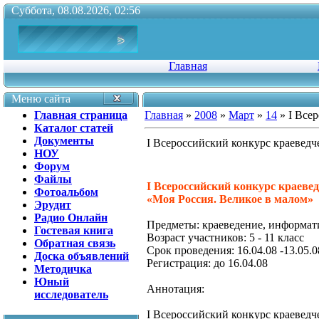
Суббота, 08.08.2026, 02:56
Главная
Меню сайта
Главная страница
Главная
»
2008
»
Март
»
14
» I Все
Каталог статей
Документы
I Всероссийский конкурс краеведч
НОУ
Форум
Файлы
I Всероссийский конкурс краеве
Фотоальбом
«Моя Россия. Великое в малом»
Эрудит
Радио Онлайн
Предметы: краеведение, информат
Гостевая книга
Возраст участников: 5 - 11 класс
Обратная связь
Срок проведения: 16.04.08 -13.05.0
Доска объявлений
Регистрация: до 16.04.08
Методичка
Юный
Аннотация:
исследователь
I Всероссийский конкурс краеведч