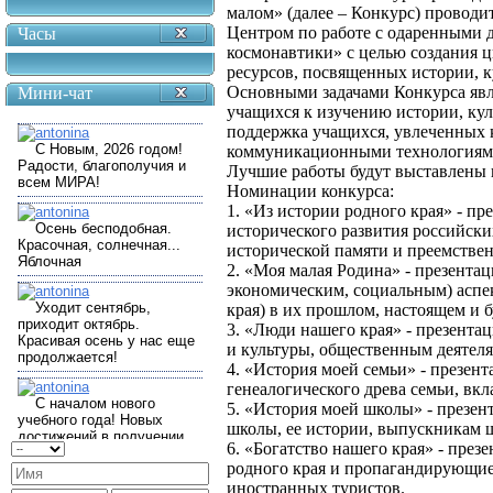
малом» (далее – Конкурс) провод
Центром по работе с одаренными 
Часы
космонавтики» с целью создания 
ресурсов, посвященных истории, к
Основными задачами Конкурса явл
Мини-чат
учащихся к изучению истории, кул
поддержка учащихся, увлеченных
коммуникационными технологиям
Лучшие работы будут выставлены 
Номинации конкурса:
1. «Из истории родного края» - п
исторического развития российски
исторической памяти и преемстве
2. «Моя малая Родина» - презента
экономическим, социальным) аспек
края) в их прошлом, настоящем и 
3. «Люди нашего края» - презент
и культуры, общественным деятел
4. «История моей семьи» - презен
генеалогического древа семьи, вкл
5. «История моей школы» - презе
школы, ее истории, выпускникам 
6. «Богатство нашего края» - пре
родного края и пропагандирующие
иностранных туристов.