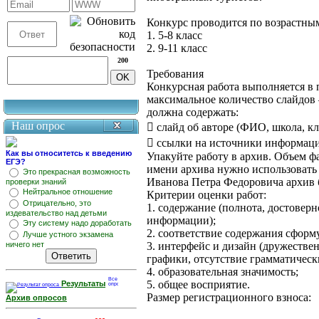
Конкурс проводится по возрастны
1. 5-8 класс
2. 9-11 класс
200
Требования
Конкурсная работа выполняется в п
максимальное количество слайдов 
должна содержать:
Наш опрос
 слайд об авторе (ФИО, школа, кл
 ссылки на источники информац
Как вы относитетсь к введению
Упакуйте работу в архив. Объем ф
ЕГЭ?
имени архива нужно использовать
Это прекрасная возможность
Иванова Петра Федоровича архив бу
проверки знаний
Нейтральное отношение
Критерии оценки работ:
Отрицательно, это
1. содержание (полнота, достовер
издевательство над детьми
информации);
Эту систему надо доработать
2. соответствие содержания сформ
Лучше устного экзамена
ничего нет
3. интерфейс и дизайн (дружествен
графики, отсутствие грамматическ
4. образовательная значимость;
5. общее восприятие.
Результаты
Размер регистрационного взноса:
Архив опросов