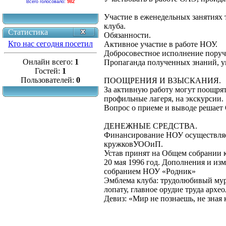
Всего голосовало:
982
Участие в еженедельных занятиях 
клуба.
Статистика
Обязанности.
Кто нас сегодня посетил
Активное участие в работе НОУ.
Добросовестное исполнение поруч
Онлайн всего:
1
Пропаганда полученных знаний, у
Гостей:
1
Пользователей:
0
ПООЩРЕНИЯ И ВЗЫСКАНИЯ.
За активную работу могут поощрят
профильные лагеря, на экскурсии.
Вопрос о приеме и выводе решает
ДЕНЕЖНЫЕ СРЕДСТВА.
Финансирование НОУ осуществляет
кружковУООиП.
Устав принят на Общем собрании 
20 мая 1996 год. Дополнения и из
собранием НОУ «Родник»
Эмблема клуба: трудолюбивый мур
лопату, главное орудие труда архео
Девиз: «Мир не познаешь, не зная 