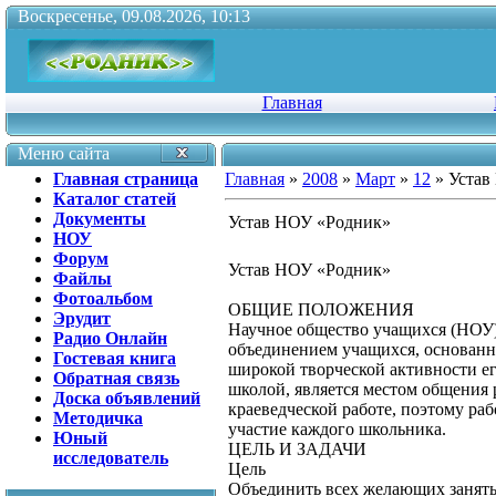
Воскресенье, 09.08.2026, 10:13
Главная
Меню сайта
Главная страница
Главная
»
2008
»
Март
»
12
» Устав
Каталог статей
Документы
Устав НОУ «Родник»
НОУ
Форум
Устав НОУ «Родник»
Файлы
Фотоальбом
ОБЩИЕ ПОЛОЖЕНИЯ
Эрудит
Научное общество учащихся (НОУ)
Радио Онлайн
объединением учащихся, основанн
Гостевая книга
широкой творческой активности ег
Обратная связь
школой, является местом общения 
Доска объявлений
краеведческой работе, поэтому раб
Методичка
участие каждого школьника.
Юный
ЦЕЛЬ И ЗАДАЧИ
исследователь
Цель
Объединить всех желающих занятьс