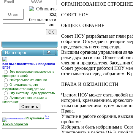
ОРГАНИЗОВАННОЕ СТРОЕНИЕ
СОВЕТ НОУ
ОБЩЕЕ СОБРАНИЕ
200
Совет НОУ разрабатывает план раб
собрании. Обсуждает сценарии мер
председатель и его секретарь.
Высшим органом управления являет
Наш опрос
реже двух раз в год. Общее собран
членов и председателя. Заседания 
Как вы относитетсь к введению
ЕГЭ?
Совет руководит работой НОУ меж
Это прекрасная возможность
отчитывается перед собранием. В 
проверки знаний
Нейтральное отношение
ПРАВА И ОБЯЗАННОСТИ
Отрицательно, это
издевательство над детьми
Эту систему надо доработать
Членом НОУ может стать любой шк
Лучше устного экзамена
историей, краеведением, археоло
ничего нет
этим направлениям путем активног
Права.
Участие в работе собрания, высказ
Результаты
проблеме.
Архив опросов
Избирать и быть избранным в Сове
Участвовать в работе ОАЭ, пройд