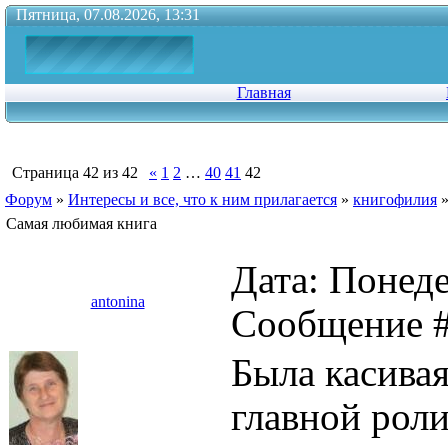
Пятница, 07.08.2026, 13:31
Главная
Страница
42
из
42
«
1
2
…
40
41
42
Форум
»
Интересы и все, что к ним прилагается
»
книгофилия
Самая любимая книга
Дата: Понеде
antonina
Сообщение 
Была касивая
главной роли