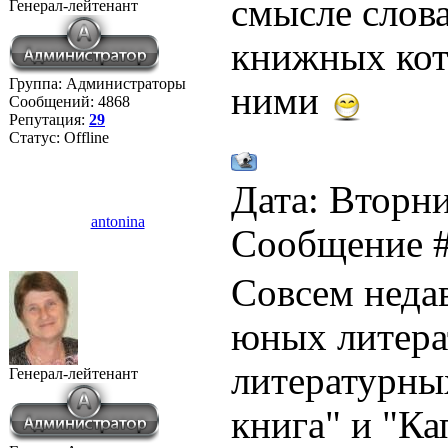
смысле слов
Генерал-лейтенант
книжных кот
Группа: Администраторы
ними
Сообщений:
4868
Репутация:
29
Статус:
Offline
Дата: Вторни
antonina
Сообщение 
Совсем неда
юных литера
литературны
Генерал-лейтенант
книга" и "Ка