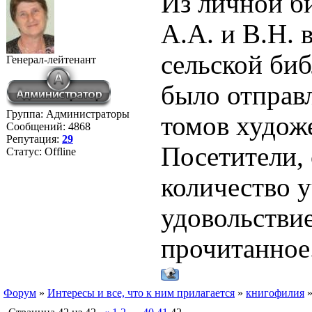
Из личной б
А.А. и В.Н. 
сельской би
Генерал-лейтенант
было отправ
Группа: Администраторы
томов худож
Сообщений:
4868
Репутация:
29
Посетители,
Статус:
Offline
количество 
удовольстви
прочитанное
Форум
»
Интересы и все, что к ним прилагается
»
книгофилия