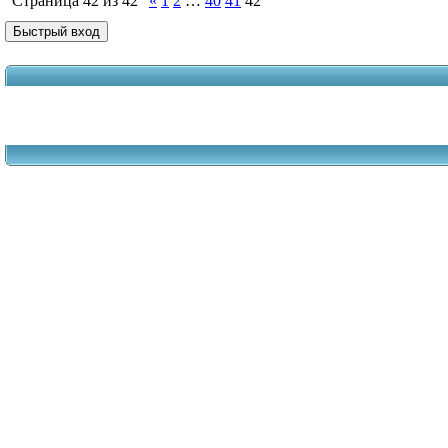
Страница
42
из
42
«
1
2
…
40
41
42