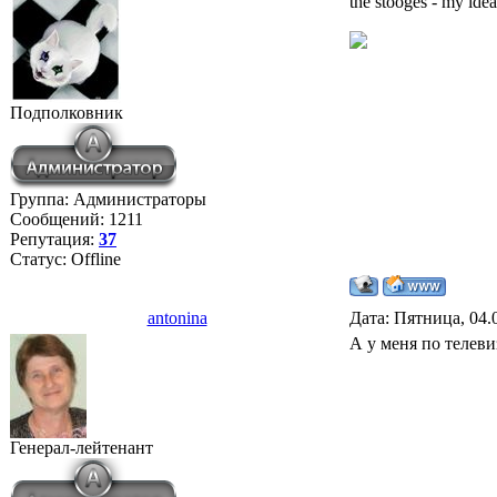
the stooges - my idea
Подполковник
Группа: Администраторы
Сообщений:
1211
Репутация:
37
Статус:
Offline
antonina
Дата: Пятница, 04.
А у меня по телев
Генерал-лейтенант