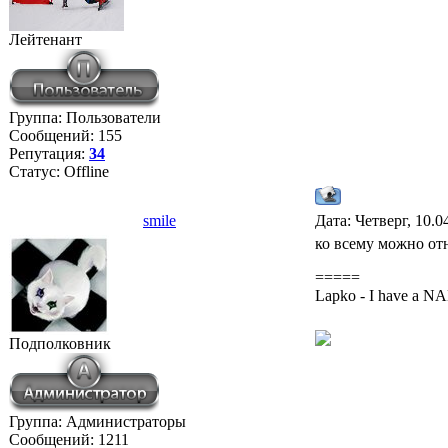
Лейтенант
Группа: Пользователи
Сообщений:
155
Репутация:
34
Статус:
Offline
smile
Дата: Четверг, 10.0
ко всему можно отн
=====
Lapko - I have a 
Подполковник
Группа: Администраторы
Сообщений:
1211