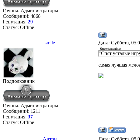
Группа: Администраторы
Сообщений:
4868
Репутация:
29
Статус:
Offline
smile
Дата: Суббота, 05.
Quote
(
antonina
)
"Спят усталые игр
самая лучшая мелод
Подполковник
Группа: Администраторы
Сообщений:
1211
Репутация:
37
Статус:
Offline
Антон
Дата: Суббота, 05.