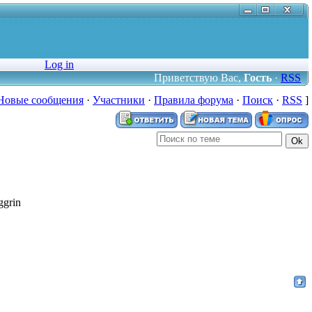
Log in
Приветствую Вас
,
Гость
·
RSS
Новые сообщения
·
Участники
·
Правила форума
·
Поиск
·
RSS
]