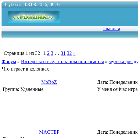
Суббота, 08.08.2026, 09:37
Главная
Страница
1
из
32
1
2
3
…
31
32
»
Форум
»
Интересы и все, что к ним прилагается
»
музыка для д
Что играет в колонках
MoRoZ
Дата: Понедельник,
Группа: Удаленные
У меня сейчас играет
MACTEP
Дата: Понедельник,