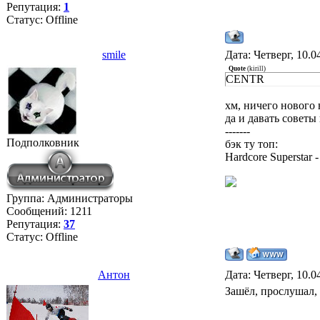
Репутация:
1
Статус:
Offline
smile
Дата: Четверг, 10.0
Quote
(
kirill
)
CENTR
хм, ничего нового 
да и давать советы 
-------
Подполковник
бэк ту топ:
Hardcore Superstar -
Группа: Администраторы
Сообщений:
1211
Репутация:
37
Статус:
Offline
Антон
Дата: Четверг, 10.0
Зашёл, прослушал, а