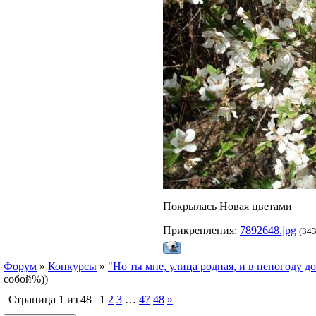
Покрылась Новая цветами
Прикрепления:
7892648.jpg
(343
Форум
»
Конкурсы
»
"Но ты мне, улица родная, и в непогоду д
собой%))
Страница
1
из
48
1
2
3
…
47
48
»