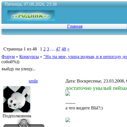
Пятница, 07.08.2026, 23:38
Главная
Страница
1
из
48
1
2
3
…
47
48
»
Форум
»
Конкурсы
»
"Но ты мне, улица родная, и в непогоду д
собой%))
выйду на улицу...
smile
Дата: Воскресенье, 23.03.2008,
достаточно унылый пейзаж
-------
а что видите ВЫ?:)
Подполковник