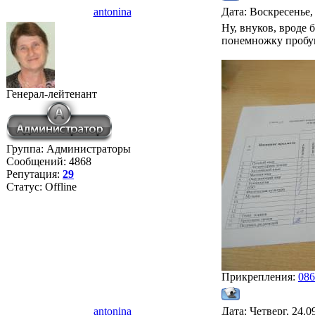
antonina
Дата: Воскресенье,
Ну, внуков, вроде 
понемножку пробую
Генерал-лейтенант
Группа: Администраторы
Сообщений:
4868
Репутация:
29
Статус:
Offline
Прикрепления:
086
antonina
Дата: Четверг, 24.0