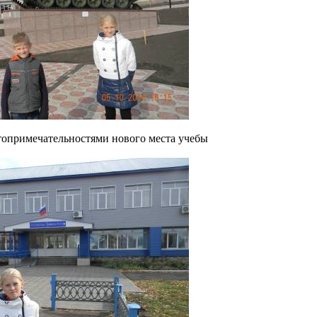
топримечательностями нового места учебы