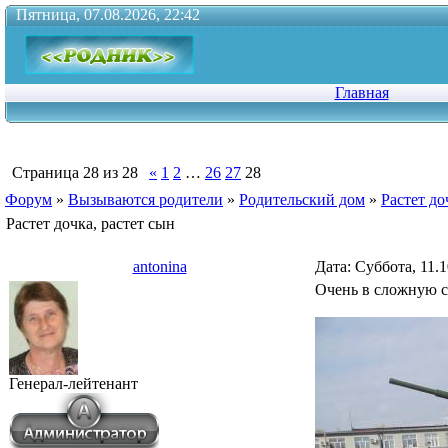
Пятница, 07.08.2026, 22:42
Главная
Страница
28
из
28
«
1
2
…
26
27
28
Форум
»
Вызываются родители
»
Родительский дом
»
Растет до
Растет дочка, растет сын
antonina
Дата: Суббота, 11.
Очень в сложную с
Генерал-лейтенант