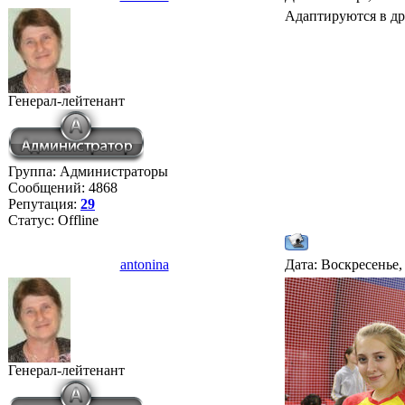
Адаптируются в дру
Генерал-лейтенант
Группа: Администраторы
Сообщений:
4868
Репутация:
29
Статус:
Offline
antonina
Дата: Воскресенье,
Генерал-лейтенант