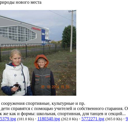
природы нового места
 сооружения спортивные, культурные и пр.
 дети справятся с помощью учителей и собственного старания. 
ак же как и формы: школьная, спортивная, для танцев и секций...
5379.jpg
·
1180340.jpg
·
5772271.jpg
·
9
(181.0 Kb)
(262.0 Kb)
(365.0 Kb)