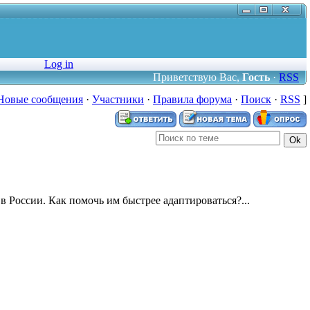
Log in
Приветствую Вас
,
Гость
·
RSS
Новые сообщения
·
Участники
·
Правила форума
·
Поиск
·
RSS
]
 России. Как помочь им быстрее адаптироваться?...