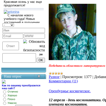
200
Победитель областного литературного 
Наш опрос
Разное
|
Просмотров:
1377
|
Добави
Комментарии (11)
Как по вашему преобразился
наш сайт?
Оренбуржье космическое.
Отлично
Хорошо
Плохо
12 апреля - день космонавтики. О
Ужасно
именами космонавтов.