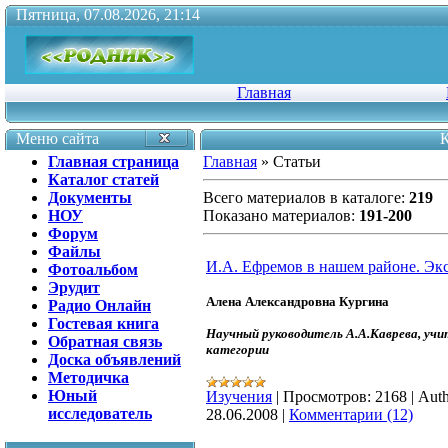
Пятница, 07.08.2026, 21:14
Главная
Меню сайта
К
Главная страница
Главная
»
Статьи
Каталог статей
Документы
Всего материалов в каталоге
:
219
НОУ
Показано материалов
:
191-200
Форум
Файлы
И.А. Ефремов в нашем районе. Эк
Фотоальбом
Эрудит
Алена Александровна Кургина
Радио Онлайн
Гостевая книга
Научный руководитель А.А.Каврева, у
Обратная связь
категории
Доска объявлений
Методичка
Юный
Изучения
|
Просмотров:
2168
|
Auth
исследователь
28.06.2008
|
Комментарии (12)