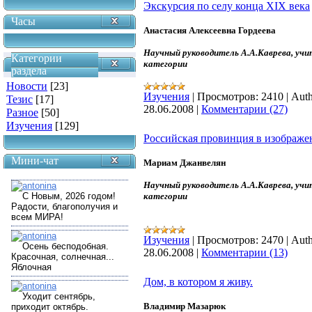
Экскурсия по селу конца XIX века
Часы
Анастасия Алексеевна Гордеева
Научный руководитель А.А.Каврева, у
Категории
категории
раздела
Новости
[23]
Изучения
|
Просмотров:
2410
|
Auth
Тезис
[17]
28.06.2008
|
Комментарии (27)
Разное
[50]
Изучения
[129]
Российская провинция в изображен
Мини-чат
Мариам Джанвелян
Научный руководитель А.А.Каврева, у
категории
Изучения
|
Просмотров:
2470
|
Auth
28.06.2008
|
Комментарии (13)
Дом, в котором я живу.
Владимир Мазарюк