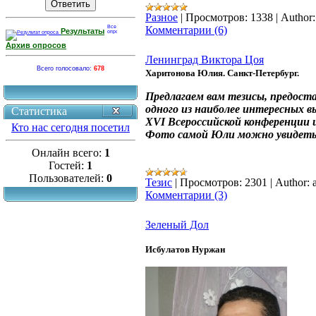
Разное
|
Просмотров:
1338
|
Author:
Комментарии (6)
Результаты
Архив опросов
Ленинград Виктора Цоя
Всего голосовало:
678
Харитонова Юлия. Санкт-Петербург.
Предлагаем вам тезисы, предост
одного из наиболее интересных 
Статистика
XVI Всероссийской конференции 
Кто нас сегодня посетил
Фото самой Юли можно увидеть
Онлайн всего:
1
Гостей:
1
Пользователей:
0
Тезис
|
Просмотров:
2301
|
Author:
Комментарии (3)
Зеленый Дол
Исбулатов Нуржан