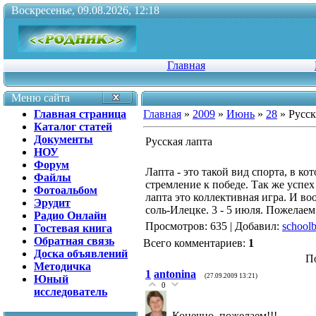
Воскресенье, 09.08.2026, 12:18
Главная
Меню сайта
Главная страница
Главная
»
2009
»
Июнь
»
28
» Русск
Каталог статей
Документы
Русская лапта
НОУ
Форум
Лапта - это такой вид спорта, в ко
Файлы
стремление к победе. Так же успех
Фотоальбом
лапта это коллективная игра. И во
Эрудит
соль-Илецке. 3 - 5 июля. Пожелаем
Радио Онлайн
Просмотров
: 635 |
Добавил
:
school
Гостевая книга
Обратная связь
Всего комментариев
:
1
Доска объявлений
П
Методичка
1
antonina
(27.09.2009 13:21)
Юный
0
исследователь
Конечно, пожелаем!!!