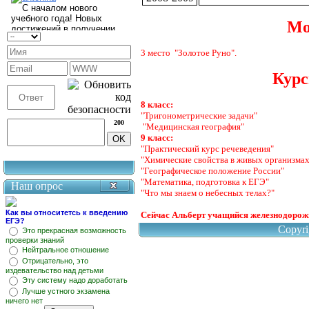
Мо
3 место "Золотое Руно".
Курс
8 класс:
"Тригонометрические задачи"
200
"Медицинская география"
9 класс:
"Практический курс речеведения"
"Химические свойства в живых организмах
"Географическое положение России"
"Математика, подготовка к ЕГЭ"
Наш опрос
"Что мы знаем о небесных телах?"
Как вы относитетсь к введению
Сейчас Альберт учащийся железнодорожн
ЕГЭ?
Copyr
Это прекрасная возможность
проверки знаний
Нейтральное отношение
Отрицательно, это
издевательство над детьми
Эту систему надо доработать
Лучше устного экзамена
ничего нет