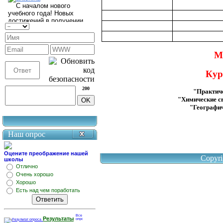
М
Кур
200
"Практиче
"Химические с
"Географич
Наш опрос
Оцените преображение нашей
Copyr
школы
Отлично
Очень хорошо
Хорошо
Есть над чем поработать
Результаты