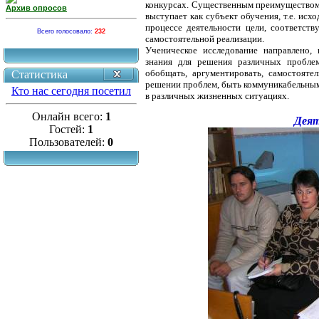
конкурсах. Существенным преимуществом 
Архив опросов
выступает как субъект обучения, т.е. исх
процессе деятельности цели, соответст
Всего голосовало:
232
самостоятельной реализации.
Ученическое исследование направлено, 
знания для решения различных проблем
обобщать, аргументировать, самостояте
Статистика
решении проблем, быть коммуникабельным,
Кто нас сегодня посетил
в различных жизненных ситуациях.
Онлайн всего:
1
Деят
Гостей:
1
Пользователей:
0