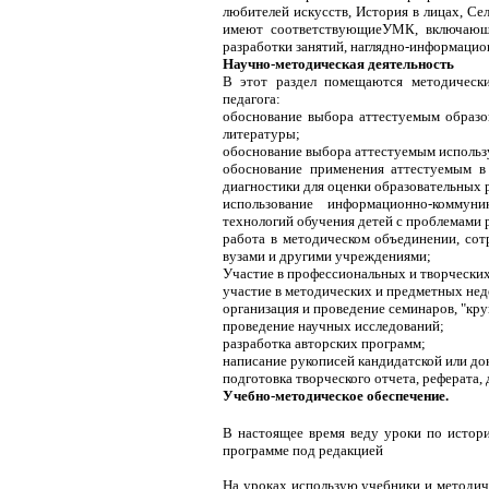
любителей искусств, История в лицах, Се
имеют соответствующиеУМК, включающие
разработки занятий, наглядно-информацио
Научно-методическая деятельность
В этот раздел помещаются методически
педагога:
обоснование выбора аттестуемым образо
литературы;
обоснование выбора аттестуемым использ
обоснование применения аттестуемым в 
диагностики для оценки образовательных 
использование информационно-коммун
технологий обучения детей с проблемами ра
работа в методическом объединении, со
вузами и другими учреждениями;
Участие в профессиональных и творчески
участие в методических и предметных нед
организация и проведение семинаров, "круг
проведение научных исследований;
разработка авторских программ;
написание рукописей кандидатской или до
подготовка творческого отчета, реферата, 
Учебно-методическое обеспечение.
В настоящее время веду уроки по истор
программе под редакцией
На уроках использую учебники и методи