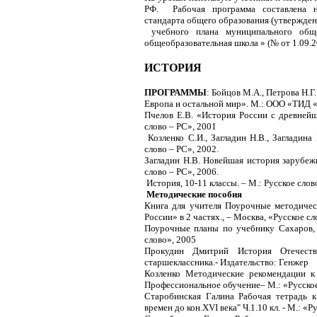
РФ. Рабочая программа составлена на
стандарта общего образования (утвержден
учебного плана муниципального обще
общеобразовательная школа » (№ от 1.09.2
ИСТОРИЯ
ПРОГРАММЫ
: Бойцов М.А., Петрова Н.Г
Европа и остальной мир». М.: ООО «ТИД «
Пчелов Е.В. «История России с древней
слово – РС», 2001
Козленко С.И., Загладин Н.В., Загладин
слово – РС», 2002.
Загладин Н.В. Новейшая история зарубеж
слово – РС», 2006.
История, 10-11 классы. – М.: Русское слов
Методические пособия
Книга для учителя Поурочные методичес
России» в 2 частях., – Москва, «Русское с
Поурочные планы по учебнику Сахаров, 
слово», 2005
Прокудин Дмитрий История Отечества
старшеклассника.- Издательство: Генжер
Козленко Методические рекомендации к 
Профессиональное обучение– М.: «Русское
Старобинская Галина Рабочая тетрадь 
времен до кон.XVI века" Ч.1.10 кл. - М.: «Р