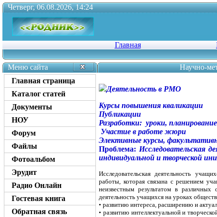
Четверг, 06.08.2026, 14:24
Главная
Меню сайта
Научно-мет
Главная страница
Деятельность в РМО
Каталог статей
Курсы повышения кваликации
Документы
Публикации
НОУ
Разработки: уроки, планирование
Участие в работе жюри
Форум
Элективные курсы, факультатив
Файлы
Проблема:
Исследовательская де
индивидуальной и творческой ин
Фотоальбом
Эрудит
Исследовательская деятельность учащи
работы, которая связана с решением уча
Радио Онлайн
неизвестным результатом в различных о
деятельность учащихся на уроках обществ
Гостевая книга
• развитию интереса, расширению и актуа
Обратная связь
• развитию интеллектуальной и творческ