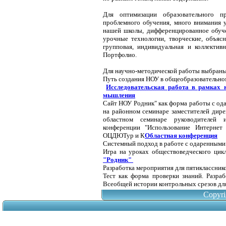
Для оптимизации образовательного п
проблемного обучения, много внимания у
нашей школы, дифференцированное обуче
урочные технологии, творческие, объясн
групповая, индивидуальная и коллектив
Портфолио.
Для научно-методической работы выбран
Путь создания НОУ в общеобразовательн
Исследовательская работа в рамках 
мышления
Сайт НОУ Родник" как форма работы с ода
на районном семинаре заместителей дире
областном семинаре руководителей и
конференции "Использование Интернет
ОЦДЮТур и К
Областная конференция
Системный подход в работе с одаренными 
Игра на уроках обществоведческого цик
"Родник"
Разработка мероприятия для пятиклассник
Тест как форма проверки знаний. Разра
Всеобщей истории контрольных срезов
дл
Copyr