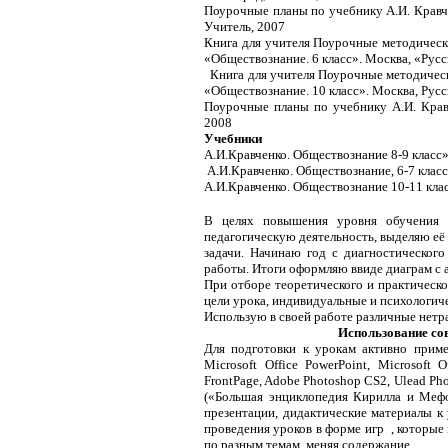
Поурочные планы по учебнику А.И. Кравче
Учитель, 2007
Книга для учителя Поурочные методически
«Обществознание. 6 класс». Москва, «Русс
Книга для учителя Поурочные методически
«Обществознание. 10 класс». Москва, Русск
Поурочные планы по учебнику А.И. Кравч
2008
Учебники
А.И.Кравченко. Обществознание 8-9 класс
А.И.Кравченко.
Обществознание, 6-7 класс
А.И.Кравченко. Обществознание 10-11 клас
В целях повышения уровня обучения 
педагогическую деятельность, выделяю её
задачи. Начинаю год с диагностическог
работы. Итоги оформляю ввиде диаграм с а
При отборе теоретического и практическо
цели урока, индивидуальные и психологич
Использую в своей работе различные нет
Использование со
Для подготовки к урокам активно прим
Microsoft Office PowerPoint, Microsoft Of
FrontPage, Adobe Photoshop CS2, Ulead Ph
(«Большая энциклопедия Кирилла и Меф
презентации, дидактические материалы к
проведения уроков в форме игр , которые
по разным темам, меняя содержание.