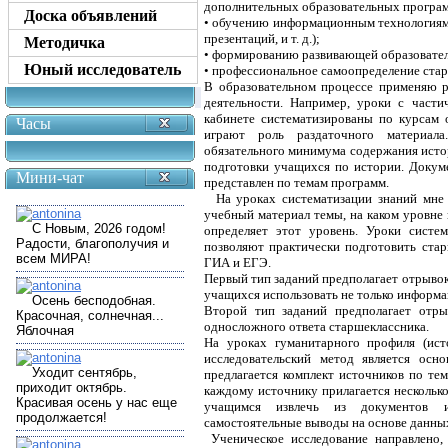
дополнительных образовательных програ
Доска объявлений
• обучению информационным технологиям 
презентаций, и т. д.);
Методичка
• формированию развивающей образовател
Юный исследователь
• профессиональное самоопределение ста
В образовательном процессе применяю р
деятельности. Например, уроки с части
кабинете систематизированы по курсам 
Часы
играют роль раздаточного материал
обязательного минимума содержания исто
подготовки учащихся по истории. Докум
Мини-чат
представлен по темам программ.
На уроках систематизации знаний мне и
учебный материал темы, на каком уровне 
определяет этот уровень. Уроки систе
позволяют практически подготовить ста
ГИА и ЕГЭ.
Первый тип заданий предполагает отрывок
учащихся использовать не только информа
Второй тип заданий предполагает отры
односложного ответа старшеклассника.
На уроках гуманитарного профиля (ист
исследовательский метод является ос
предлагается комплект источников по те
каждому источнику прилагается несколько
учащимся извлечь из документов 
самостоятельные выводы на основе данны
Ученическое исследование направлено, 