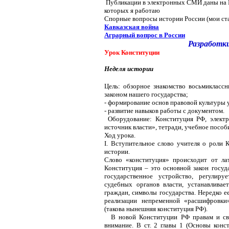
Публикации в электронных СМИ даны на Г
которых я работаю
Спорные вопросы истории России (мои ст
Кавказская война
Аграрный вопрос в России
Разработки
Урок Конституции
Н
еделя истории
Цель: обзорное знакомство восьмикласс
законом нашего государства;
- формирование основ правовой культуры 
- развитие навыков работы с документом.
Оборудование: Конституция РФ, электр
источник власти», тетради, учебное посо
Ход урока.
I. Вступительное слово учителя о роли 
истории.
Слово «конституция» происходит от лати
Конституция – это основной закон госуд
государственное устройство, регулиру
судебных органов власти, устанавливае
граждан, символы государства. Нередко е
реализации непременной «расшифровки
(такова нынешняя конституция РФ).
В новой Конституции РФ правам и своб
внимание. В ст. 2 главы 1 (Основы конст