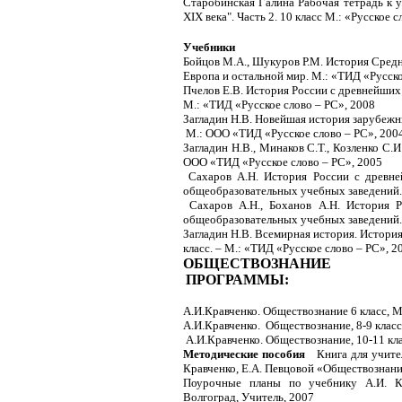
Старобинская Галина Рабочая тетрадь к у
XIX века". Часть 2. 10 класс М.: «Русское 
Учебники
Бойцов М.А., Шукуров Р.М. История Средн
Европа и остальной мир. М.: «ТИД «Русско
Пчелов Е.В. История России с древнейших
М.: «ТИД «Русское слово – РС», 2008
Загладин Н.В. Новейшая история зарубежных
М.: ООО «ТИД «Русское слово – РС», 2004
Загладин Н.В., Минаков С.Т., Козленко С.И
ООО «ТИД «Русское слово – РС», 2005
Сахаров А.Н. История России с древней
общеобразовательных учебных заведений.
Сахаров А.Н., Боханов А.Н. История Р
общеобразовательных учебных заведений.
Загладин Н.В. Всемирная история. История
класс. – М.: «ТИД «Русское слово – РС», 2
ОБЩЕСТВОЗНАНИЕ
ПРОГРАММЫ:
А.И.Кравченко. Обществознание 6 класс, М.
А.И.Кравченко.
Обществознание, 8-9 класс
А.И.Кравченко.
Обществознание, 10-11 кла
Методические пособия
Книга для учите
Кравченко, Е.А. Певцовой «Обществознание
Поурочные планы по учебнику А.И. Кр
Волгоград, Учитель, 2007