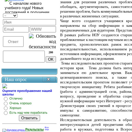
знания для решения различных проблем
обобщать, аргументировать, самостояте
решении проблем, быть коммуникабельным,
в различных жизненных ситуациях.
Чаще всего создаются учащимися кра
направлены на сбор информации о как
предназначенных для аудитории. Представл
В рамках работы НОУ создаются старшек
приближенные к настоящим научным исследо
предмета, хронологических рамок иссл
последовательностью, использованием р
200
источников информации, оформлением рез
дальнейшего хода исследования.
Темы исследовательских проектов стараем
истории края. Тема должна быть интер
заниматься ею длительное время. Важ
целенаправленного поиска, а также 
Наш опрос
исследовательским проектом позволяет 
творческую инициативу. Ребята разбива
Оцените преображение нашей
(работа с администрацией села, район
школы
вопросу, проведение и обработка социо
Отлично
нужной информации через Интернет - рес
Очень хорошо
Демонстрация своих умений в процессе
Хорошо
импульс к саморазвитию, способност
Есть над чем поработать
самооценке.
Исследовательская деятельность в обр
интересующихся детей предметами обще
работа в кружках, подготовка к Всеро
Результаты