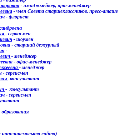
кторовна
- имиджмейкер,
арт-менеджер
сеевна
- член Совета старшеклассников, пресс-аташе
ич
- флорист
сандровна
вич
-
сервисмен
иевич
- шоумен
ровна
- старший дежурный
ич
-
шевич
- менеджер
геевна
-
офис-
менеджер
ексеевна
- менеджер
ч
-
сервисмен
ович
-
консультант
вич
-
консультант
ич
-
сервисмен
сультант
 образования
а наполняемосьтю сайта)