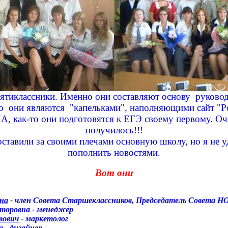
вятиклассники. Именно они составляют основу руков
 они являются "капельками", наполняющими сайт "Р
, как-то они подготовятся к ЕГЭ своему первому. Оче
получилось!!!
оставили за своими плечами основную школу, но я не у
пополнить новостями.
Вот они
вна
- член Совета Старшеклассников, Председатель Совета Н
кторовна
- менеджер
вович
-
маркетолог
а
- дизайнер