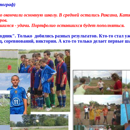
тограф)
о окончили основную школу. В средней остались Раксана, Катя
ров.
вшимся - удачи. Портфолио оставшихся будет пополняться.
одник". Только добились разных результатов. Кто-то стал 
, соревнований, викторин. А кто-то только делает первые ш