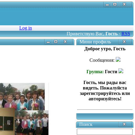
Log in
Приветствую Вас
,
Гость
·
RSS
Мини профиль
Доброе утро, Гость
Сообщения:
Группа:
Гости
Гость, мы рады вас
видеть. Пожалуйста
зарегистрируйтесь или
авторизуйтесь!
Поиск