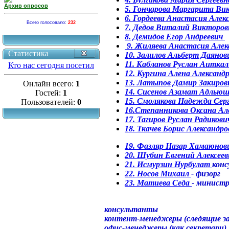
Архив опросов
5. Гончарова Маргарита Ви
6. Гордеева Анастасия Алек
Всего голосовало:
232
7. Дедов Виталий Викторов
8. Демидов Егор Андреевич
9. Жиляева Анастасия Алек
Статистика
10. Залилов Альберт Даяно
11. Кабланов Руслан Аиткал
Кто нас сегодня посетил
12. Кургина Алена Александ
13. Латыпов Дамир Закиров
Онлайн всего:
1
14. Сисенов Азамат Адлью
Гостей:
1
15. Смолякова Надежда Сер
Пользователей:
0
16.Степанникова Оксана Ал
17. Тагиров Руслан Радикови
18. Ткачев Борис Александр
19. Фазляр Назар Хамаюно
20. Шубин Евгений Алексеев
21. Исмурзин Нурбулат
кон
22. Носов Михаил
- физорг
23. Матиева Седа
- министр
консультанты
контент-менеджеры (следящие з
офис-менеджеры (как секретари)