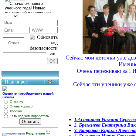
200
Сейчас мои деточки уже де
Именно
Очень переживаю за ГИА
Наш опрос
Сейчас эти ученики уже 
Оцените преображение нашей
школы
Отлично
Очень хорошо
Хорошо
Есть над чем поработать
1.Асташова Раксана Сергее
2. Брежнева Екатерина Ви
3. Батраков Кирилл Вячесла
Результаты
4. Булгакова Мария Сергеевн