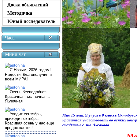
Доска объявлений
Методичка
Юный исследователь
Часы
Мини-чат
Мне 15 лет. Я учусь в 9 классе Октябрь
нравиться учавствовать во всяких кону
съездить в с. им. Аксаково
Мо