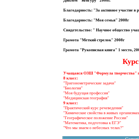
Диплом "Кенгуру" 2008г.
Благодарность: "За активное участие в 
Благодарность: "Моя семья" 2008г
Свидетельство: " Научное общество уча
Грамота "Меткий стрелок" 2008г
Грамота "Рукописная книга" 1 место, 20
Курс
Учащаяся ОЗШ "Формула творчества" 
8 класс:
"Тригонометрические задачи"
"Биология"
"Моя будущая профессия"
"Медицинская география"
9 класс:
"Практический курс речеведения"
"Химические свойства в живых организмах
"Географическое положение России"
"Математика, подготовка к ЕГЭ"
"Что мы знаем о небесных телах?"