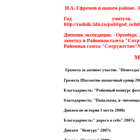
И.А. Ефремов в нашем районе. Экс
Год учителя
http://rodnik.3dn.ru/publ/god_uchit
Дневник экспедиции. - Оренбург, 
заметку в Районная газета "Сот
Районная газета "Сотружество"№
М
Грамота за активое участие. "Непоседы
Грамота Шахматно-шашечный урнир 200
Благодарность: "Районный конкурс фото
благодарность: "Папа,мама, я- читающа
Диплом по истории 3 место 2008г
Благодарность:" дорога к себе" 2007г.
Диплом "Кенгуру"
2007г.