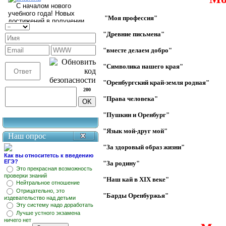
"Моя профессия"
"Древние письмена"
"вместе делаем добро"
"Символика нашего края"
"Оренбургский край-земля родная"
200
"Права человека"
"Пушкин и Оренбург"
"Язык мой-друг мой"
Наш опрос
"За здоровый образ жизни"
Как вы относитетсь к введению
ЕГЭ?
"За родину"
Это прекрасная возможность
проверки знаний
"Наш кай в XIX веке"
Нейтральное отношение
Отрицательно, это
"Барды Оренбуржья"
издевательство над детьми
Эту систему надо доработать
Лучше устного экзамена
ничего нет