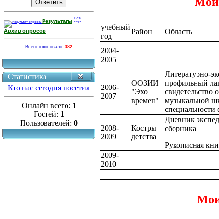
Мои
Результаты
учебный
Район
Область
Архив опросов
год
Всего голосовало:
982
2004-
2005
Литературно-эк
Статистика
ООЗИИ
профильный лаг
2006-
Кто нас сегодня посетил
"Эхо
свидетельство о
2007
времен"
музыкальной шк
Онлайн всего:
1
специальности 
Гостей:
1
Дневник экспе
Пользователей:
0
2008-
Костры
сборника.
2009
детства
Рукописная книг
2009-
2010
Мои 