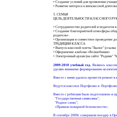
• Создание условий для проявления учащи
• Развитие интереса к внеклассной деятель
5. СЕМЬЯ
ЦЕЛЬ ДЕЯТЕЛЬНОСТИ КЛАССНОГО РУ
• Сотрудничество родителей и педагогов 
• Создание благоприятной атмосферы обще
родитель».
• Организация и совместное проведение до
ТРАДИЦИИ КЛАССА:
• Выпуск классной газеты "Былое" (ссылка
• Оформление альбома «Волшебники»
• Электронный архив (на сайте "Родник" "
2009-2010 учебный год.
Являюсь классны
уделяю внимание формированию коллектива,
Вместе с ними удалось провести ремонт в к
Ведутся классное Портфолио и Портфолио
Вместе с ребятами было подготовлено и п
"Государственная символика";
"Родное слово";
«Правила пожарной безопасности»;
В сентябре 2009г. совершили поездку в Ор