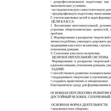
- допрофессиональную подготовку как
экономических условиях;
- исследовательскую самостоятельную дея
- предпрофильную подготовку выпускнико
С учетом школьных целей и задач формир
ЦЕЛИ КЛАССА:
1. Воспитание интеллектуальной, духовн
усвоении общечеловеческих ценностей,
проблем.
2. Формирование и раскрытие творческой
личности ребёнка, умеющего дорожить це
традициями классного коллектива, строить
отношения доверия.
3. Сплочение классного коллектива.
ЦЕЛИ ВОСПИТАТЕЛЬНОЙ СИСТЕМЫ:
Формирование и раскрытие творческой и
одноклассниками, отношения доверим, ув
ЗАДАЧИ:
• способствовать развитию познавательны
• поддерживать творческие устремления д
• создавать нравственно и эмоционально
благоприятную среду для формирования кла
ОСНОВНАЯ ПЕРСПЕКТИВА РАЗВИТИЯ 
ДОСТОЙНЫЙ ЧЕЛОВЕК, СПЛОЧЕННЫЙ 
ОСНОВНАЯ ФОРМА ДЕЯТЕЛЬНОСТИ
• межличностное общение;