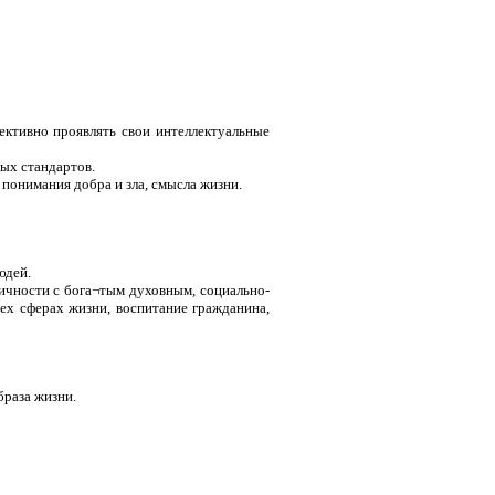
ективно проявлять свои интеллектуальные
ых стандартов.
понимания добра и зла, смысла жизни.
юдей.
ичности с бога¬тым духовным, социально-
ех сферах жизни, воспитание гражданина,
образа жизни.