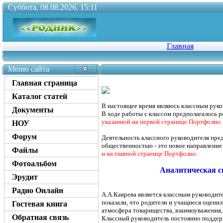
Суббота, 08.08.2026, 15:11
Главная
Меню сайта
Главная страница
Каталог статей
В настоящее время являюсь классным руко
Документы
В ходе работы с классом предполагалось 
указанной на первой странице Портфолио
НОУ
Форум
Деятельность классного руководителя пред
общественностью - это новое направление
Файлы
и на главной страеице Портфолио.
Фотоальбом
Аналитическая сп
Эрудит
Радио Онлайн
А.А.Каврева является классным руководите
показали, что родители и учащиеся оцени
Гостевая книга
атмосфера товарищества, взаимоуважения,
Обратная связь
Классный руководитель постоянно поддерж