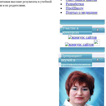
учитывая высокие результаты в учебной
Разработки
и и их родителями.
ПроШколу
Портал о медицине
Участие в
конкурсах
Превращают
неучей в
противоположное