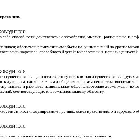
аправлениям:
КОВОДИТЕЛЯ:
в себе способности действовать целесообразно, мыслить рационально и эфф
учащихся; обеспечение выпускникам объема на¬учных знаний на уровне миров
творческих задатков и способностей детей; выработка жиз¬ненных ценностей, 
КОВОДИТЕЛЯ:
го существования, ценности своего существования и существования других л
ая к духовным, националь¬ным и общечеловеческим ценностям; воспитание л
спринимать и развивать национальные общечеловеческие дос¬тижения во вс
ошений, соответствующих много¬национальному обществу.
КОВОДИТЕЛЯ:
жностей личности, формирование прочных основ нравственного и здорового 
КОВОДИТЕЛЯ:
мися класса инициативы и самостоятельности, ответственности.