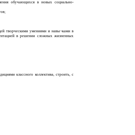
ления обучающихся в новых социально-
тов;
ющей творческими умениями и навы¬ками в
иентацией в решении сложных жизненных
циями классного коллектива, строить, с