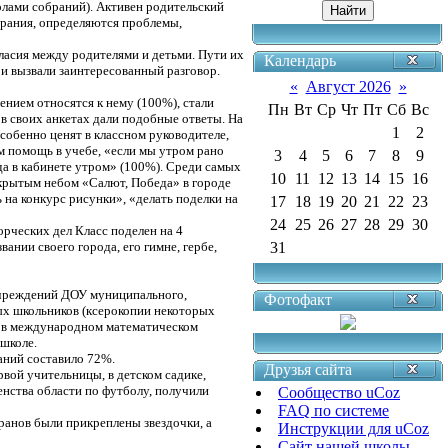
олами собраний). Активен родительский
брания, определяются проблемы,
ласия между родителями и детьми. Пути их
Календарь
и вызвали заинтересованный разговор.
«
Август 2026
»
нием относятся к нему (100%), стали
Пн
Вт
Ср
Чт
Пт
Сб
Вс
в своих анкетах дали подобные ответы. На
1
2
собенно ценят в классном руководителе,
им помощь в учебе, «если мы утром рано
3
4
5
6
7
8
9
гда в кабинете утром» (100%). Среди самых
10
11
12
13
14
15
16
ткрытым небом «Салют, Победа» в городе
на конкурс рисунки», «делать поделки на
17
18
19
20
21
22
23
24
25
26
27
28
29
30
орческих дел Класс поделен на 4
ании своего города, его гимне, гербе,
31
 учреждений ДОУ муниципального,
Фотофакт
ых школьников (ксерокопии некоторых
е в международном математическом
 школе.
аний составило 72%.
Друзья сайта
вой учительницы, в детском садике,
енства области по футболу, получили
Сообщество uCoz
FAQ по системе
ранов были прикреплены звездочки, а
Инструкции для uCoz
Сайт нашей школы