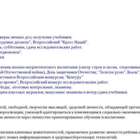
верка личных дел; получение учебников.
трудовые десанты”, Всероссийский "Кросс Наций".
 субботники, сдача исследовательских работ.
медвежонок".
ов.
ячник военно-патриотического воспитания (смотр строя и песни, спортивные 
ой Отечественной войны), День защитников Отечества; "Золотое руно", Коала".
ластным и Всероссийским конкурсам, "Кенгуру"
 времен"; Всероссийский конкурс исследовательских работ.
обеды; итоговые контрольные, экзамены.
дача классных журналов; выпускные экзамены и вечер;
сдача учебников.
той, свободной, творчески мыслящей, здоровой личности, обладающей прочн
ореализации, умеющей адаптироваться к изменяющимся социально-экономиче
ла личности через личностно-ориентированное обучение и воспитание.
питания ключевых компетентностей, гармоничное развитие личности ребенка с 
оцесс новых информационных и здоровьесберегающих технологий;