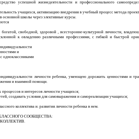
 средство успешной жизнедеятельности и профессионального самоопреде
тельность учащихся, активизацию внедрения в учебный процесс метода проек
в основной школы через элективные курсы.
уются
о богатой, свободной, здоровой , всесторонне-культурной личности, владе
 склонной к овладению различными профессиями, с гибкой и быстрой ор
 индивидуальности
нностями и
 с одноклассниками
ндивидуальности личности ребенка, умеющею дорожить ценностями и тради
ажения и взаимной помощи.
х процессов и интересов личности учащихся;
етей, создавать условия для самовыражения и самореализации учащихся;
ссного коллектива и. развития личности ребенка в нем.
КЛАССНОГО СООБЩЕСТВА:
КОЛЛЕКТИВ.