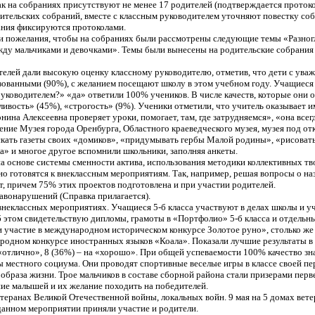
к на собраниях присутствуют не менее 17 родителей (подтверждается проток
дительских собраний, вместе с классным руководителем уточняют повестку со
ания фиксируются протоколами.
ли пожелания, чтобы на собраниях были рассмотрены следующие темы «Разног
у мальчиками и девочками». Темы были вынесены на родительские собрания 
елей дали высокую оценку классному руководителю, отметив, что дети с уваже
изованными (90%), с желанием посещают школу в этом учебном году. Учащиеся 
ководителем?» «да» ответили 100% учеников. В числе качеств, которые они о
ливость» (45%), «строгость» (9%). Ученики отметили, что учитель оказывает 
онина Алексеевна проверяет уроки, помогает, там, где затрудняемся», «она все
ие Музея города Оренбурга, Областного краеведческого музея, музея под о
кать газеты своих «домиков», «придумывать гербы Малой родины», «рисовать 
а» и многое другое вспомнили школьники, заполняя анкеты.
а основе системы сменности актива, использования методики коллективных тв
о готовятся к внеклассным мероприятиям. Так, например, решая вопросы о назв
т, причем 75% этих проектов подготовлена и при участии родителей.
авонарушений (Справка прилагается).
 внеклассных мероприятиях. Учащиеся 5-б класса участвуют в делах школы и
б этом свидетельствую дипломы, грамоты в «Портфолио» 5-б класса и отдельн
и участие в международном историческом конкурсе Золотое руно», столько ж
ародном конкурсе иностранных языков «Коала». Показали лучшие результаты в
 «отлично», 8 (36%) – на «хорошо». При общей успеваемости 100% качество зн
 местного социума. Они проводят спортивные веселые игры в классе своей пер
браза жизни. Трое мальчиков в составе сборной района стали призерами перв
ие малышей и их желание походить на победителей.
теранах Великой Отечественной войны, локальных войн. 9 мая на 5 домах вете
данном мероприятии приняли участие и родители.