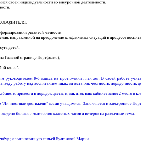
мися своей индивидуальности во внеурочной деятельности.
ности.
КОВОДИТЕЛЯ:
в формировании развитой личности.
ния, направленной на преодоление конфликтных ситуаций в процессе воспита
суга детей.
 на Главной странице Портфолио);
Мой класс".
м руководителем 9-б класса на протяжении пяти лет. В своей работе учит
 веду работу над воспитанием таких качеств, как честность, порядочность, 
абинете, привести в порядок цветы, и, как итог, наш кабинет занял 2 место в к
 "Личностные достижени" всеми учащимися. Заполняется и электронное Порт
роведено большое количество классных часов и вечеров на различные темы:
енбург, организованную семьей Булгаковой Марии.