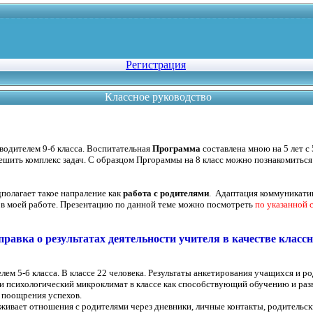
Регистрация
Классное руководство
водителем 9-б класса. Воспитательная
Программа
составлена мною на 5 лет с 
решить комплекс задач. С образцом Пргораммы на 8 класс можно познакомиться
.
полагает такое напраление как
работа с родителями
. Адаптация коммуникатив
 в моей работе. Презентацию по данной теме можно посмотреть
по указанной 
равка о результатах деятельности учителя в качестве класс
лем 5-б класса. В классе 22 человека. Результаты анкетирования учащихся и р
ли психологический микроклимат в классе как способствующий обучению и раз
 поощрения успехов.
ивает отношения с родителями через дневники, личные контакты, родительск