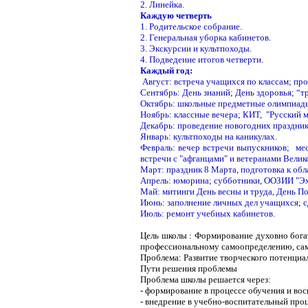
2. Линейка.
Каждую четверть
1. Родительское собрание.
2. Генеральная уборка кабинетов.
3. Экскурсии и культпоходы.
4. Подведение итогов четверти.
Каждый год:
Август: встреча учащихся по классам; про
Сентябрь: День знаний; День здоровья; “
Октябрь: школьные предметные олимпиады,
Ноябрь: классные вечера; КИТ, "Русский 
Декабрь: проведение новогодних праздник
Январь: культпоходы на каникулах.
Февраль: вечер встречи выпускников; мес
встречи с "афганцами" и ветеранами Велик
Март: праздник 8 Марта, подготовка к об
Апрель: юморина; субботники, ООЗИИ "Эхо
Май: митинги День весны и труда, День П
Июнь: заполнение личных дел учащихся; с
Июль: ремонт учебных кабинетов.
Цель школы : Формирование духовно бога
профессиональному самоопределению, сам
Проблема: Развитие творческого потенциа
Пути решения проблемы
Проблема школы решается через:
- формирование в процессе обучения и вос
- внедрение в учебно-воспитательный пр