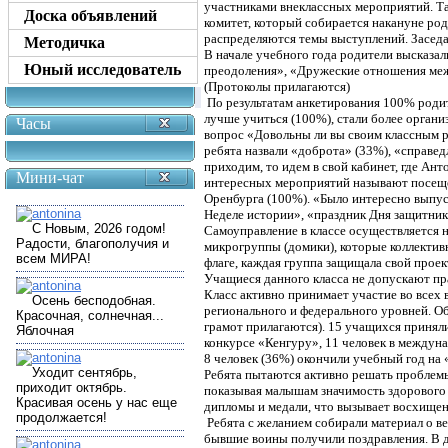
участниками внеклассных мероприятий. Та
Доска объявлений
комитет, который собирается накануне ро
распределяются темы выступлений. Засед
Методичка
В начале учебного года родители высказа
Юный исследователь
преодоления», «Дружеские отношения межд
(Протоколы прилагаются)
По результатам анкетирования 100% родит
лучше учиться (100%), стали более орган
Часы
вопрос «Довольны ли вы своим классным ру
ребята назвали «доброта» (33%), «справед
приходим, то идем в свой кабинет, где Ант
Мини-чат
интересных мероприятий называют посещен
Оренбурга (100%). «Было интересно выпус
Неделе истории», «праздник Дня защитник
Самоуправление в классе осуществляется н
микрогруппы (домики), которые коллективн
флаге, каждая группа защищала свой проек
Учащиеся данного класса не допускают пр
Класс активно принимает участие во всех
регионального и федерального уровней. О
грамот прилагаются). 15 учащихся принял
конкурсе «Кенгуру», 11 человек в междун
8 человек (36%) окончили учебный год на
Ребята пытаются активно решать проблемы
показывая малышам значимость здорового о
дипломы и медали, что вызывает восхищен
Ребята с желанием собирали материал о ве
бывшие воины получили поздравления. В 