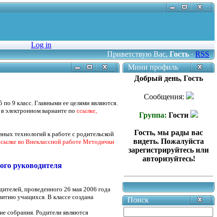
Log in
Приветствую Вас
,
Гость
·
RSS
Мини профиль
Добрый день, Гость
Сообщения:
5 по 9 класс. Главными ее целями являются.
 в электронном варианте по
ссылке,
Группа:
Гости
Гость, мы рады вас
ных технологий к работе с родительской
видеть. Пожалуйста
ссылке во Внеклассной работе Методички
зарегистрируйтесь или
авторизуйтесь!
ного руководителя
одителей, проведенного 26 мая 2006 года
витию учащихся. В классе создана
Поиск
ие собрания. Родители являются