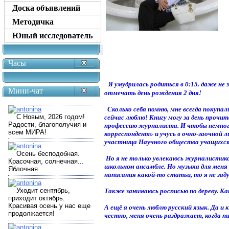
Доска объявлений
Методичка
Юный исследователь
Часы
Я умудрилась родиться в 0:15. даже не 
Мини-чат
отмечать день рождения 2 дня!
Сколько себя помню, мне всегда покупали
сейчас люблю! Книгу могу за день прочит
профессию журналиста. И чтобы немног
корреспондент» и учусь в очно-заочной
участница Научного общества учащихся
Но я не только увлекаюсь журналистико
школьном ансамбле. Но музыка для меня 
написания какой-то статьи, то я не за
Также занимаюсь росписью по дереву. К
А ещё я очень люблю русский язык. Да и
честно, меня очень раздражает, когда п