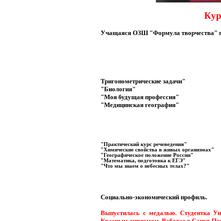
Кур
Учащаяся ОЗШ "Формула творчества" 
Тригонометрические задачи"
"Биология"
"Моя будущая профессия"
"Медицинская география"
"
Практический курс речеведения"
"Химические свойства в живых организмах"
"Географическое положение России"
"Математика, подготовка к ЕГЭ"
"Что мы знаем о небесных телах?"
Социально-экономический профиль.
Выпустилась с медалью. Студентка Ун
Красным дипломом. Работае в Санкт-Пет