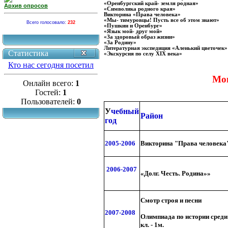
«Оренбургский край- земля родная»
Архив опросов
«Символика родного края»
Викторина «Права человека»
«Мы- тимуровцы! Пусть все об этом знают»
Всего голосовало:
232
«Пушкин и Оренбург»
«Язык мой- друг мой»
«За здоровый образ жизни»
«За Родину»
Литературная экспедиция «Аленький цветочек»
Статистика
«Экскурсия по селу XIX века»
Кто нас сегодня посетил
Мо
Онлайн всего:
1
Гостей:
1
Пользователей:
0
У
чебный
Район
год
2005-2006
Викторина "Права человека
2006-2007
«Долг. Честь. Родина»»
Смотр строя и песни
2007-2008
Олимпиада по истории среди
кл. - 1м.