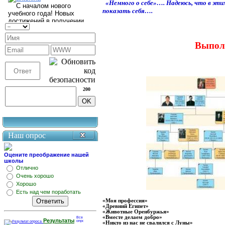
«Немного о себе»…. Надеюсь, что в эти
показать себя….
Выпол
200
Наш опрос
Оцените преображение нашей
школы
Отлично
Очень хорошо
Хорошо
Есть над чем поработать
«Моя профессия»
«Древний Египет»
«Животные Оренбуржья»
«Вместе делаем добро»
Результаты
«Никто из н
ас не свалился с Луны»