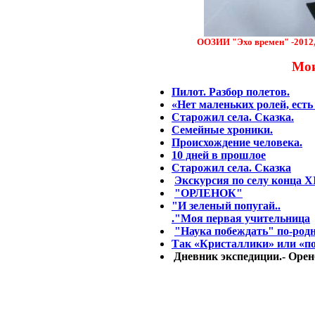
ООЗИИ "Эхо времен" -2012,
Мои
Пилот. Разбор полетов.
«Нет маленьких ролей, ест
Старожил села. Сказка.
Семейные хроники.
Происхождение человека.
10 дней в прошлое
Старожил села. Сказка
Экскурсия по селу конца X
"ОРЛЕНОК"
"И зеленый попугай..
."
Моя первая учительница
"Наука побеждать" по-род
Так «Кристаллики» или «по
Дневник экспедиции.- Оренб