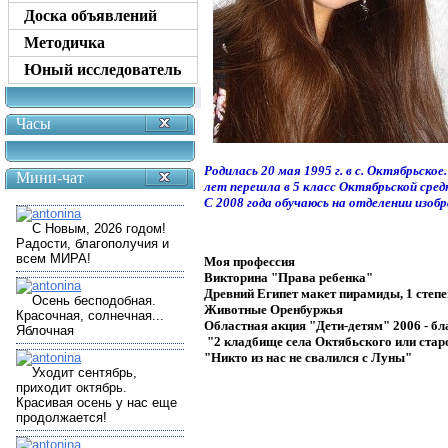
Доска объявлений
Методичка
Юный исследователь
Часы
Родилась 20 мая 1995 г. в с. Октябрьско
Мини-чат
лет перешла в 5 класс Октябрьской сред
С 2008 года обучаюсь на отделении изоб
Моя профессия
Викторина "Права ребенка"
Древний Египет макет пирамиды, 1 степ
Животные Оренбуржья
Областная акция "Дети-детям" 2006 - б
"2 кладбище села Октябьского или стар
"Никто из нас не свалился с Луны"