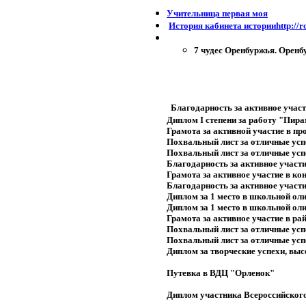
Учительница первая моя
История кабинета историиhttp://rod
7 чудес Оренбуржья. Оренб
Благодарность за активное уча
Диплом I степени за работу "Пир
Грамота за активной участие в п
Похвальный лист за отличные успе
Похвальный лист за отличные успе
Благодарность за активное участ
Грамота за активное участие в к
Благодарность за активное участи
Диплом за 1 место в школьной ол
Диплом за 1 место в школьной ол
Грамота за активное участие в р
Похвальный лист за отличные успе
Похвальный лист за отличные успе
Диплом за творческие успехи, выс
Путевка в ВДЦ "Орленок"
Диплом участника Всероссийског