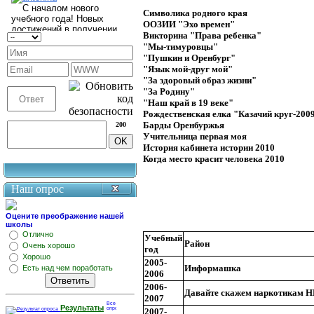
Символика родного края
ООЗИИ "Эхо времен"
Викторина "Права ребенка"
"Мы-тимуровцы"
"Пушкин и Оренбург"
"Язык мой-друг мой"
"За здоровый образ жизни"
"За Родину"
"Наш край в 19 веке"
Рождественская елка "Казачий круг-200
Барды Оренбуржья
200
Учительница первая моя
История кабинета истории 2010
Когда место красит человека 2010
Наш опрос
Оцените преображение нашей
школы
Отлично
Учебный
Район
Очень хорошо
год
Хорошо
2005-
Информашка
Есть над чем поработать
2006
2006-
Давайте скажем наркотикам 
2007
Результаты
2007-