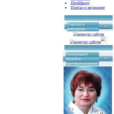
ПроШколу
Портал о медицине
Участие в
конкурсах
Превращают
неучей в
противоположное