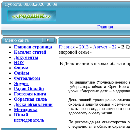
Суббота, 08.08.2026, 06:09
Главная
Меню сайта
Главная страница
Главная
»
2013
»
Август
»
22
» В Де
Каталог статей
здоровой семье»
Документы
НОУ
В День знаний в школах области п
Форум
Файлы
Фотоальбом
По инициативе Уполномоченного 
Эрудит
Губернатора области Юрия Берг
Радио Онлайн
уроки «Здоровые дети – в здоров
Гостевая книга
Обратная связь
День знаний
традиционно отмеча
Доска объявлений
охрана и защита семьи и семейны
стать пропаганда позитивного оп
Методичка
здоровому образу жизни.
Юный
исследователь
По рекомендации министерства 
специалисты в области охраны зд