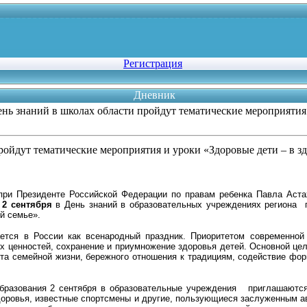
Регистрация
Дневник
нь знаний в школах области пройдут тематические мероприятия 
ройдут тематические мероприятия и уроки «Здоровые дети – в з
при Президенте Российской Федерации по правам ребенка Павла Аста
а
2 сентября
в День знаний в образовательных учреждениях региона п
ой семье».
ется в России как всенародный праздник.
Приоритетом современной 
х ценностей, сохранение и приумножение здоровья детей. Основной це
ыта семейной жизни, бережного отношения к традициям, содействие фо
образования 2 сентября в образовательные учреждения приглашаются
оровья, известные спортсмены и другие, пользующиеся заслуженным ав