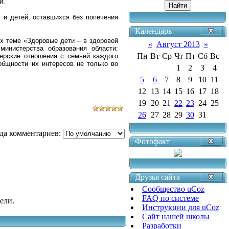
й.
 и детей, оставшихся без попечения
Календарь
х теме «Здоровые дети – в здоровой
«
Август 2013
»
министерства образования области:
Пн
Вт
Ср
Чт
Пт
Сб
Вс
нерские отношения с семьей каждого
общности их интересов не только во
1
2
3
4
5
6
7
8
9
10
11
12
13
14
15
16
17
18
19
20
21
22
23
24
25
26
27
28
29
30
31
да комментариев:
Фотофакт
Друзья сайта
Сообщество uCoz
FAQ по системе
ели.
Инструкции для uCoz
Сайт нашей школы
Разработки