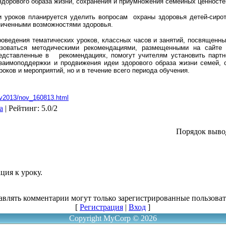
дорового образа жизни, сохранения и приумножения семейных ценносте
и уроков планируется уделить вопросам охраны здоровья детей-сирот
аниченными возможностями здоровья.
оведения тематических уроков, классных часов и занятий, посвященны
ьзоваться методическими рекомендациями, размещенными на сайте 
представленные в рекомендациях, помогут учителям установить парт
заимоподдержки и продвижения идеи здорового образа жизни семей, 
оков и мероприятий, но и в течение всего периода обучения.
xiv2013/nov_160813.html
a
|
Рейтинг
:
5.0
/
2
Порядок выво
ция к уроку.
авлять комментарии могут только зарегистрированные пользоват
[
Регистрация
|
Вход
]
Copyright MyCorp © 2026