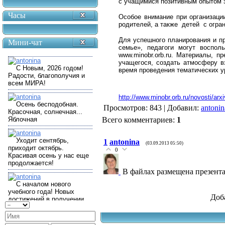
с учащимися позитивным опытом з
Часы
Особое внимание при организаци
родителей, а также детей с огр
Для успешного планирования и пр
Мини-чат
семье», педагоги могут воспол
www.minobr.orb.ru. Материалы, 
учащегося, создать атмосферу в
время проведения тематических ур
http://www.minobr.orb.ru/novosti/ar
Просмотров
: 843 |
Добавил
:
antonin
Всего комментариев
:
1
1
antonina
(03.09.2013 05:50)
0
В файлах размещена презента
Доб