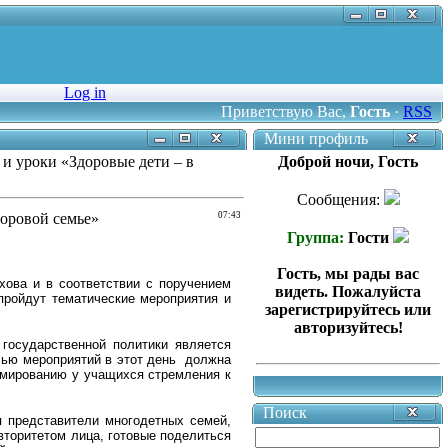
Log in
Приветствую Вас
,
Гость
·
RSS
Мини профиль
и уроки «Здоровые дети – в
Доброй ночи, Гость
Сообщения:
доровой семье»
07:43
Группа:
Гости
Гость, мы рады вас
хова и в соответствии с поручением
видеть. Пожалуйста
ройдут тематические мероприятия и
зарегистрируйтесь или
авторизуйтесь!
государственной политики является
лью мероприятий в этот день должна
рмированию у учащихся стремления к
Поиск
 представители многодетных семей,
торитетом лица, готовые поделиться