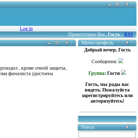
Log in
Приветствую Вас
,
Гость
·
RSS
Мини профиль
Добрый вечер, Гость
Сообщения:
проходил , кроме очной защиты,
Группа:
Гости
ма финалиста удостоена
Гость, мы рады вас
видеть. Пожалуйста
зарегистрируйтесь или
авторизуйтесь!
Поиск