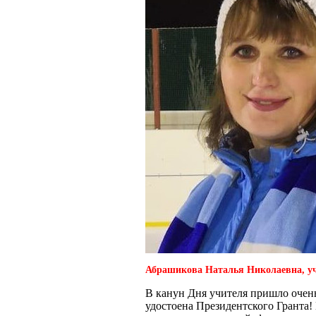
Абрашикова Наталья Николаевна, у
В канун Дня учителя пришло оче
удостоена Президентского Гранта!