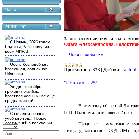
Часы
Мини-чат
За достигнутые результаты в руко
Ольга Александровна, Голоктио
...
Читать дальше »
Просмотров:
333
|
Добавил:
antonin
"Истокам" - 25!
В этом году областной Литера
В. П. Поляничко исполняется 25 лет.
Продолжая замечательные кул
Литературная гостиная ООДТДМ на про