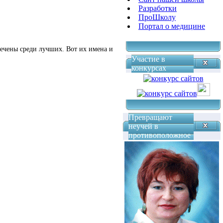
Разработки
ПроШколу
Портал о медицине
мечены среди лучших. Вот их имена и
Участие в
конкурсах
Превращают
неучей в
противоположное