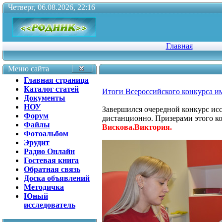
Четверг, 06.08.2026, 22:16
Главная
Меню сайта
Главная страница
Каталог статей
Итоги Всероссийского конкурса и
Документы
НОУ
Завершился очередной конкурс исс
Форум
дистанционно. Призерами этого к
Файлы
Вискова.Виктория.
Фотоальбом
Эрудит
Радио Онлайн
Гостевая книга
Обратная связь
Доска объявлений
Методичка
Юный
исследователь