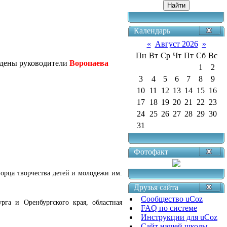
Календарь
«
Август 2026
»
Пн
Вт
Ср
Чт
Пт
Сб
Вс
аждены руководители
Воропаева
1
2
3
4
5
6
7
8
9
10
11
12
13
14
15
16
17
18
19
20
21
22
23
24
25
26
27
28
29
30
31
Фотофакт
орца творчества детей и молодежи им.
Друзья сайта
Сообщество uCoz
га и Оренбургского края, областная
FAQ по системе
Инструкции для uCoz
Сайт нашей школы