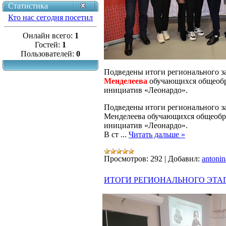
Статистика
Кто нас сегодня посетил
Онлайн всего:
1
Гостей:
1
Пользователей:
0
Подведены итоги регионального з
Менделеева
обучающихся общеобр
инициатив «Леонардо».
Подведены итоги регионального за
Менделеева обучающихся общеобра
инициатив «Леонардо».
В ст
...
Читать дальше »
Просмотров:
292
|
Добавил:
antonin
ИТОГИ РЕГИОНАЛЬНОГО ЭТА