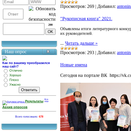
Просмотров:
269
|
Добавил:
antonin
"Рукописная книга" 2021.
200
Объявлены итоги литературного конкур
их руководителей.
...
Читать дальше »
Наш опрос
Просмотров:
293
|
Добавил:
antonin
Как по вашему преобразился
Новые имена
наш сайт?
Отлично
Сегодня на портале ВК https://vk
Хорошо
Плохо
Ужасно
Результаты
Архив опросов
Всего голосовало:
678