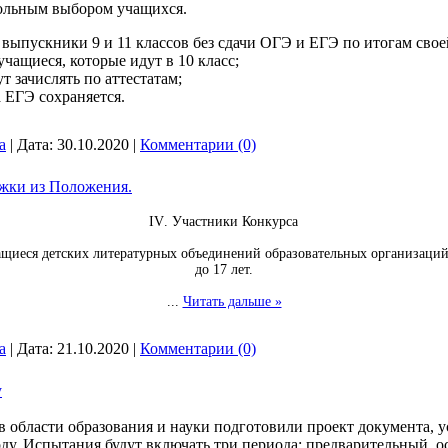
вольным выбором учащихся.
е выпускники 9 и 11 классов без сдачи ОГЭ и ЕГЭ по итогам свое
учащиеся, которые идут в 10 класс;
т зачислять по аттестатам;
а ЕГЭ сохраняется.
a
|
Дата:
30.10.2020
|
Комментарии (0)
ржки из Положения.
IV
. Участники Конкурса
ащиеся детских литературных объединений образовательных организаций 
до 17 лет.
...
Читать дальше »
a
|
Дата:
21.10.2020
|
Комментарии (0)
у
в области образования и науки подготовили проект документа, 
оду. Испытания будут включать три периода: предварительный, 